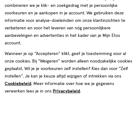
combineren we je klik- en zoekgedrag met je persoonlijke
reviews
voorkeuren en je aankopen in je account. We gebruiken deze
informatie voor analyse-doeleinden om onze klantinzichten te
verbeteren en voor het leveren van nóg persoonlijkere
aanbevelingen en advertenties in het kader van je Mijn Etos
Kleur
account.
Beige
Wanneer je op “Accepteren” klikt, geef je toestemming voor al
onze cookies. Bij “Weigeren” worden alleen noodzakelijke cookies
€ 18.95
18
.
95
geplaatst. Wil je je voorkeuren zelf instellen? Kies dan voor “Zelf
instellen”. Je kan je keuze altijd wijzigen of intrekken via ons
Spaar 7 Air Miles
Cookiebeleid
. Meer informatie over hoe we je gegevens
verwerken lees je in ons
Privacybeleid
.
Online op voorraad
Vóór 22:00 uur besteld, morgen in huis
1
In mijn winkelmandje
verhoog
aantal
met