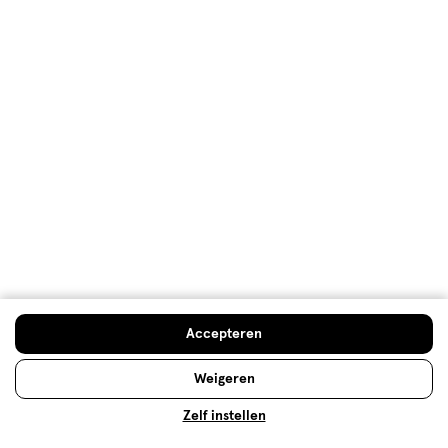
Gebruiksgemak, 3.0 van 5
3.0
Behulpzaam?
(
0
)
(
0
)
Melden
Meer laden
Hoe controleren en plaatsen wij reviews?
Advies & Inspiratie
Accepteren
Weigeren
Zelf instellen