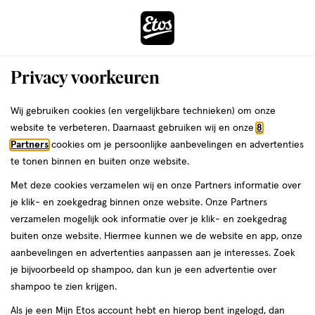
ga
Voor 22:00 uur besteld,
morgen in huis
naar
de
Menu
hoofd
Zoeken
Privacy voorkeuren
content
›
›
ga
Interactie
naar
Wij gebruiken cookies (en vergelijkbare technieken) om onze
Je
Thuis & lifestyle
Alles van Cabau
met
de
website te verbeteren. Daarnaast gebruiken wij en onze
8
bent
Cabau Bloom Waterfles Drinkfles
dit
zoekbalk
Partners
cookies om je persoonlijke aanbevelingen en advertenties
ers
Weleda
hier:
veld
ga
beige 1 Liter
te tonen binnen en buiten onze website.
opent
naar
Met deze cookies verzamelen wij en onze Partners informatie over
een
de
1
4.1
1 stuk
4.1/5
(16)
je klik- en zoekgedrag binnen onze website. Onze Partners
volledig
stuk,
footer
van
verzamelen mogelijk ook informatie over je klik- en zoekgedrag
venster
5
buiten onze website. Hiermee kunnen we de website en app, onze
met
toevoegen
sterren
aanbevelingen en advertenties aanpassen aan je interesses. Zoek
geavanceerde
aan
op
je bijvoorbeeld op shampoo, dan kun je een advertentie over
zoekopties
verlanglijst
basis
shampoo te zien krijgen.
van
Als je een Mijn Etos account hebt en hierop bent ingelogd, dan
16