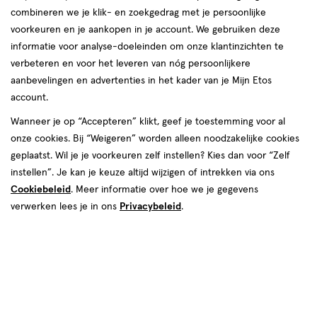
producten
combineren we je klik- en zoekgedrag met je persoonlijke
1+1
1+1
toevoegen
toevoegen
voorkeuren en je aankopen in je account. We gebruiken deze
gratis
gratis
aan
aan
informatie voor analyse-doeleinden om onze klantinzichten te
verlanglijst
verlanglijst
verbeteren en voor het leveren van nóg persoonlijkere
aanbevelingen en advertenties in het kader van je Mijn Etos
account.
Wanneer je op “Accepteren” klikt, geef je toestemming voor al
onze cookies. Bij “Weigeren” worden alleen noodzakelijke cookies
€ 13.29
13
.
€ 13.29
13
.
29
29
geplaatst. Wil je je voorkeuren zelf instellen? Kies dan voor “Zelf
600
badzout
600
badzout
instellen”. Je kan je keuze altijd wijzigen of intrekken via ons
badzout
badzout
GR
GR
Cookiebeleid
. Meer informatie over hoe we je gegevens
Kneipp Relaxing Badkristallen
Kneipp Refreshing Badkristallen
verwerken lees je in ons
Privacybeleid
.
600 gram
600 gram
Toevoegen
Toevoegen
2
2
verhoog aantal met één
,
Bijna uitverkocht!
verhoog aanta
Er zi
1+1
1+1
toevoegen
toevoegen
gratis
gratis
aan
aan