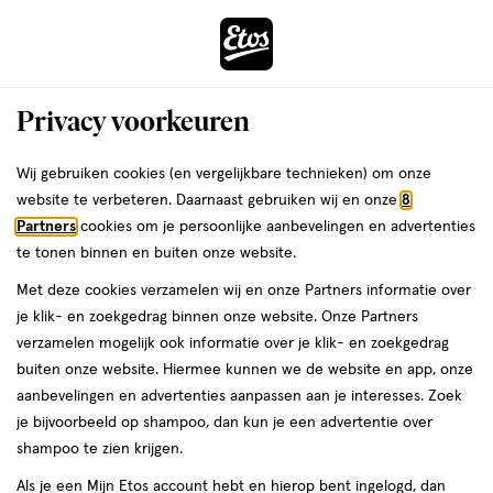
ga
Voor 22:00 uur besteld,
morgen in huis
naar
de
Menu
hoofd
Zoeken
Privacy voorkeuren
content
›
›
ga
Interactie
naar
Wij gebruiken cookies (en vergelijkbare technieken) om onze
Je
Thuis & Op Reis
Thuis & lifestyle
Bruisballen
met
de
website te verbeteren. Daarnaast gebruiken wij en onze
8
bent
Bruisballen
dit
zoekbalk
Partners
cookies om je persoonlijke aanbevelingen en advertenties
ers
Weleda
hier:
veld
ga
te tonen binnen en buiten onze website.
opent
naar
Met deze cookies verzamelen wij en onze Partners informatie over
een
de
je klik- en zoekgedrag binnen onze website. Onze Partners
volledig
footer
verzamelen mogelijk ook informatie over je klik- en zoekgedrag
venster
buiten onze website. Hiermee kunnen we de website en app, onze
met
aanbevelingen en advertenties aanpassen aan je interesses. Zoek
Filteren
(5)
Sorteer
geavanceerde
je bijvoorbeeld op shampoo, dan kun je een advertentie over
zoekopties
shampoo te zien krijgen.
Als je een Mijn Etos account hebt en hierop bent ingelogd, dan