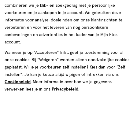
producten
combineren we je klik- en zoekgedrag met je persoonlijke
1+1
toevoegen
toevoegen
voorkeuren en je aankopen in je account. We gebruiken deze
gratis
aan
aan
informatie voor analyse-doeleinden om onze klantinzichten te
verlanglijst
verlanglijst
verbeteren en voor het leveren van nóg persoonlijkere
aanbevelingen en advertenties in het kader van je Mijn Etos
account.
Wanneer je op “Accepteren” klikt, geef je toestemming voor al
onze cookies. Bij “Weigeren” worden alleen noodzakelijke cookies
109.50 voor € 32.99
32
.
€ 12.49
12
.
sprijs*:
109
.
50
99
49
geplaatst. Wil je je voorkeuren zelf instellen? Kies dan voor “Zelf
evolen verkoopprijs leverancier
instellen”. Je kan je keuze altijd wijzigen of intrekken via ons
100
zalf
zalf
200
spray
spray
ML
Cookiebeleid
. Meer informatie over hoe we je gegevens
ML
NIVEA MEN Sensitive Aftershave
verwerken lees je in ons
Privacybeleid
.
Jil Sander Sun Men Eau De
Balsem 100 ML
Toilette 200 ML
Toevoegen
Toevoegen
1
2
verhoog aantal met één
,
Bijna uitverkocht!
verhoog aanta
Er zi
1+1
2+2
toevoegen
toevoegen