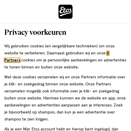
ga
Voor 22:00 uur besteld,
morgen in huis
naar
de
Menu
hoofd
Zoeken
Privacy voorkeuren
content
›
›
ga
Interactie
naar
Wij gebruiken cookies (en vergelijkbare technieken) om onze
Je
Cadeaus
Cadeaus voor hem
met
de
website te verbeteren. Daarnaast gebruiken wij en onze
8
bent
Cadeaus voor hem
dit
zoekbalk
Partners
cookies om je persoonlijke aanbevelingen en advertenties
ers
Weleda
hier:
veld
ga
te tonen binnen en buiten onze website.
opent
naar
Met deze cookies verzamelen wij en onze Partners informatie over
een
de
je klik- en zoekgedrag binnen onze website. Onze Partners
volledig
footer
verzamelen mogelijk ook informatie over je klik- en zoekgedrag
venster
buiten onze website. Hiermee kunnen we de website en app, onze
met
aanbevelingen en advertenties aanpassen aan je interesses. Zoek
Filteren
(214)
Sorteer
geavanceerde
je bijvoorbeeld op shampoo, dan kun je een advertentie over
zoekopties
shampoo te zien krijgen.
Als je een Mijn Etos account hebt en hierop bent ingelogd, dan