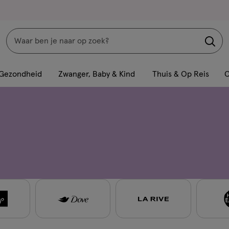
Zoeken
Interactie
met
Gezondheid
Zwanger, Baby & Kind
Thuis & Op Reis
C
dit
veld
opent
een
volledig
venster
met
geavanceerde
zoekopties