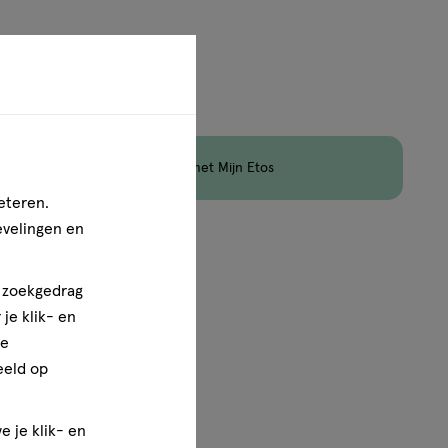
aximaal 50 items bestellen van dit type product.
en
Korting
op Etos Merk met Mijn Etos
eteren.
evelingen en
1
van
1
n zoekgedrag
je klik- en
ze
eeld op
e je klik- en