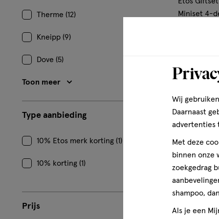
Etos Giftse
Miniset 4-d
Therme (12)
Kneipp (9)
1
Dove (5)
Privac
Toon meer
Wij gebruiken
Daarnaast ge
Type aanbieding
advertenties 
10% Etos merk korting (1)
Met deze cook
binnen onze w
10% korting (1)
zoekgedrag b
aanbevelingen
shampoo, dan 
Prijs
Als je een Mi