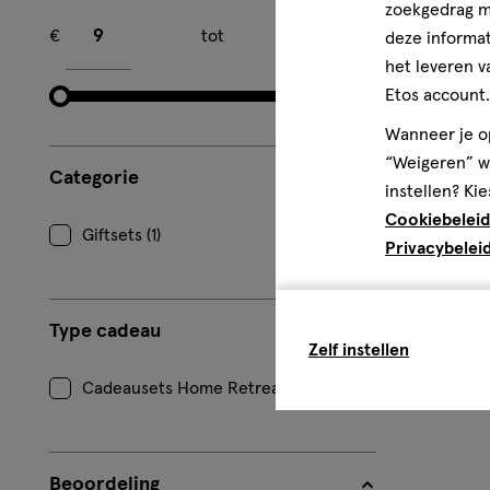
zoekgedrag me
Minimum bedrag
Maximum bedrag
€
tot
€
deze informat
het leveren v
Etos account.
Wanneer je op
“Weigeren” wo
Categorie
instellen? Kie
Cookiebeleid
Giftsets (1)
Privacybelei
Type cadeau
Zelf instellen
Cadeausets Home Retreat (1)
Beoordeling