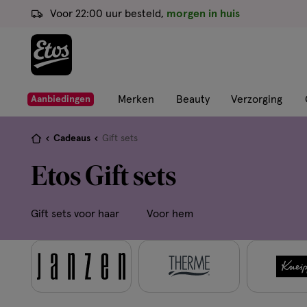
ga
Voor 22:00 uur besteld,
morgen in huis
naar
de
hoofd
content
ga
Merken
Beauty
Verzorging
Aanbiedingen
naar
de
Je
Cadeaus
Gift sets
zoekbalk
bent
Etos Gift sets
ga
hier:
naar
de
Gift sets voor haar
Voor hem
footer