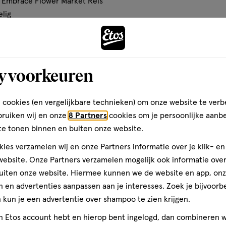
t Embrace Flower Market Reis
elig
Toevoegen
verhoog aantal met één
,
Limiet bereikt.
Je kan m
y voorkeuren
Gratis
bezorging vanaf €35
Gratis
retour binnen 30 dag
 cookies (en vergelijkbare technieken) om onze website te verb
bruiken wij en onze
8 Partners
cookies om je persoonlijke aanb
te tonen binnen en buiten onze website.
ies verzamelen wij en onze Partners informatie over je klik- e
ebsite. Onze Partners verzamelen mogelijk ook informatie over 
uiten onze website. Hiermee kunnen we de website en app, on
 en advertenties aanpassen aan je interesses. Zoek je bijvoorb
kun je een advertentie over shampoo te zien krijgen.
jn Etos account hebt en hierop bent ingelogd, dan combineren w