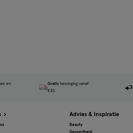
ten en
Gratis
bezorging vanaf
€35
s
Advies & Inspiratie
tos
Beauty
Gezondheid