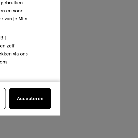
e gebruiken
en en voor
r van je Mijn
Bij
en zelf
rekken via ons
 ons
Accepteren