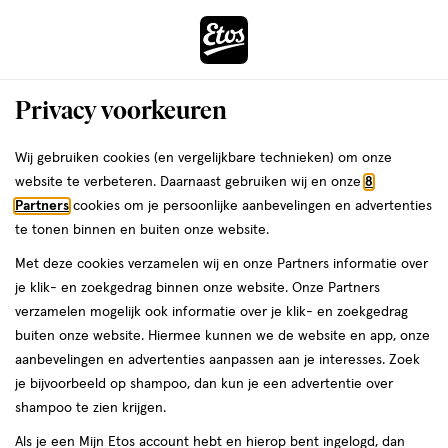
ga
Voor 22:00 uur besteld,
morgen in huis
naar
de
Menu
hoofd
Zoeken
Privacy voorkeuren
content
›
›
ga
Interactie
naar
Wij gebruiken cookies (en vergelijkbare technieken) om onze
Je
Aanbiedingen
met
de
website te verbeteren. Daarnaast gebruiken wij en onze
8
bent
Aanbiedingen
dit
zoekbalk
Partners
cookies om je persoonlijke aanbevelingen en advertenties
ers
Weleda
hier:
veld
ga
te tonen binnen en buiten onze website.
opent
naar
Acties per categorie
Tijdelijke Top Deals
Populaire producten
T
Met deze cookies verzamelen wij en onze Partners informatie over
een
de
je klik- en zoekgedrag binnen onze website. Onze Partners
volledig
footer
verzamelen mogelijk ook informatie over je klik- en zoekgedrag
venster
buiten onze website. Hiermee kunnen we de website en app, onze
met
aanbevelingen en advertenties aanpassen aan je interesses. Zoek
geavanceerde
je bijvoorbeeld op shampoo, dan kun je een advertentie over
zoekopties
Filteren
(5.777)
Sorteer
shampoo te zien krijgen.
Als je een Mijn Etos account hebt en hierop bent ingelogd, dan