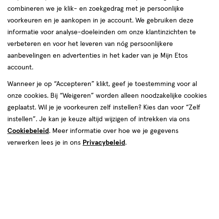
combineren we je klik- en zoekgedrag met je persoonlijke
producten
voorkeuren en je aankopen in je account. We gebruiken deze
informatie voor analyse-doeleinden om onze klantinzichten te
50%
50%
toevoegen
toevoegen
korting
korting
verbeteren en voor het leveren van nóg persoonlijkere
aan
aan
aanbevelingen en advertenties in het kader van je Mijn Etos
verlanglijst
verlanglijst
account.
Wanneer je op “Accepteren” klikt, geef je toestemming voor al
onze cookies. Bij “Weigeren” worden alleen noodzakelijke cookies
geplaatst. Wil je je voorkeuren zelf instellen? Kies dan voor “Zelf
instellen”. Je kan je keuze altijd wijzigen of intrekken via ons
van € 54.49 voor € 27.24
27
.
van € 67.79 voo
33
.
54
.
49
24
67
.
79
89
Cookiebeleid
. Meer informatie over hoe we je gegevens
Maat
102
720 stuks
Maat
5
stuks
verwerken lees je in ons
Privacybeleid
.
WaterWipes Billendoekjes 12x60
5,
Pampers Premium Protection
stuks
Voordeelbox Luiers Maat 5 11-16
kg 102 stuks + 4 Gratis
Bekijk alle varianten (1)
Bekijk alle varianten (12)
Luierbroekjes
Toevoegen
Toevoegen
1
1
verhoog aantal met één
,
Limiet bereikt.
verhoog aanta
Je kan m