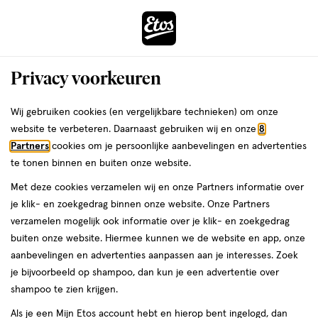
ga
Voor 22:00 uur besteld, maandag in huis
naar
de
Menu
hoofd
Zoeken
Privacy voorkeuren
content
›
›
ga
Interactie
naar
Wij gebruiken cookies (en vergelijkbare technieken) om onze
Je
Weerstand & energie
Alles van Etos
met
de
website te verbeteren. Daarnaast gebruiken wij en onze
8
bent
Etos Multi Alles in 1 Tabletten 120 stuks
dit
zoekbalk
Partners
cookies om je persoonlijke aanbevelingen en advertenties
ers
Weleda
hier:
veld
ga
te tonen binnen en buiten onze website.
120
4.8
120 stuks
tablet
4.8/5
(5)
opent
naar
Met deze cookies verzamelen wij en onze Partners informatie over
stuks,
van
een
de
tablet
je klik- en zoekgedrag binnen onze website. Onze Partners
e
5
2
volledig
footer
verzamelen mogelijk ook informatie over je klik- en zoekgedrag
toevoegen
sterren
venster
halve prijs
buiten onze website. Hiermee kunnen we de website en app, onze
aan
op
met
aanbevelingen en advertenties aanpassen aan je interesses. Zoek
verlanglijst
basis
geavanceerde
je bijvoorbeeld op shampoo, dan kun je een advertentie over
van
zoekopties
shampoo te zien krijgen.
5
reviews
Als je een Mijn Etos account hebt en hierop bent ingelogd, dan