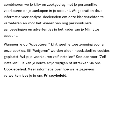
Instellingen aanpassen
combineren we je klik- en zoekgedrag met je persoonlijke
voorkeuren en je aankopen in je account. We gebruiken deze
informatie voor analyse-doeleinden om onze klantinzichten te
verbeteren en voor het leveren van nóg persoonlijkere
Video
aanbevelingen en advertenties in het kader van je Mijn Etos
account.
Kies je variant
Wanneer je op “Accepteren” klikt, geef je toestemming voor al
onze cookies. Bij “Weigeren” worden alleen noodzakelijke cookies
60 stuks
120 stuks
geplaatst. Wil je je voorkeuren zelf instellen? Kies dan voor “Zelf
instellen”. Je kan je keuze altijd wijzigen of intrekken via ons
€ 5.99
5
.
99
2e halve prijs
Product
Cookiebeleid
. Meer informatie over hoe we je gegevens
badge
Je bespaart €3 bij 2 stuks
verwerken lees je in ons
Privacybeleid
.
tooltip
Spaar 2 Air Miles
Online op voorraad
Vóór 22:00 uur besteld, morgen in huis