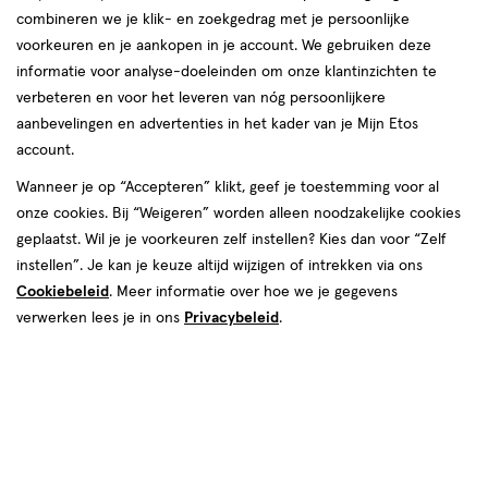
combineren we je klik- en zoekgedrag met je persoonlijke
reviews
voorkeuren en je aankopen in je account. We gebruiken deze
informatie voor analyse-doeleinden om onze klantinzichten te
verbeteren en voor het leveren van nóg persoonlijkere
aanbevelingen en advertenties in het kader van je Mijn Etos
account.
Wanneer je op “Accepteren” klikt, geef je toestemming voor al
van € 19.99 voor € 9.99
19
onze cookies. Bij “Weigeren” worden alleen noodzakelijke cookies
.
99
SUPER
DEAL
50% korting
Product
9
.
99
geplaatst. Wil je je voorkeuren zelf instellen? Kies dan voor “Zelf
badge
instellen”. Je kan je keuze altijd wijzigen of intrekken via ons
Je bespaart €9,99
tooltip
Cookiebeleid
. Meer informatie over hoe we je gegevens
verwerken lees je in ons
Privacybeleid
.
Spaar 3 Air Miles
Online op voorraad
Vóór 22:00 uur besteld, morgen in huis
1
In mijn winkelmandje
verhoog