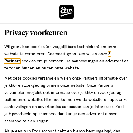
ga
Voor 22:00 uur besteld,
morgen in huis
naar
de
Menu
hoofd
Zoeken
Privacy voorkeuren
content
›
›
ga
Interactie
naar
Wij gebruiken cookies (en vergelijkbare technieken) om onze
Je
Weerstand & energie
Alles van Davitamon
met
de
website te verbeteren. Daarnaast gebruiken wij en onze
8
bent
Davitamon Multi Man Tabletten 30
dit
zoekbalk
Partners
cookies om je persoonlijke aanbevelingen en advertenties
ers
Weleda
hier:
veld
ga
stuks
te tonen binnen en buiten onze website.
opent
naar
Met deze cookies verzamelen wij en onze Partners informatie over
een
de
30
5
30 stuks
tablet
5/5
(1)
je klik- en zoekgedrag binnen onze website. Onze Partners
volledig
stuks,
footer
van
verzamelen mogelijk ook informatie over je klik- en zoekgedrag
SUPER
DEAL
venster
tablet
5
buiten onze website. Hiermee kunnen we de website en app, onze
met
toevoegen
50%
sterren
aanbevelingen en advertenties aanpassen aan je interesses. Zoek
geavanceerde
korting
aan
op
je bijvoorbeeld op shampoo, dan kun je een advertentie over
zoekopties
verlanglijst
basis
shampoo te zien krijgen.
van
Als je een Mijn Etos account hebt en hierop bent ingelogd, dan
1