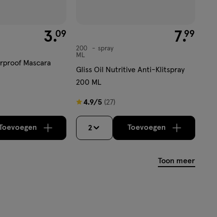
€ 3.09
3
.
€ 7.99
7
.
09
99
200
spray
spray
ML
rproof Mascara
Gliss Oil Nutritive Anti-Klitspray
200 ML
4.9
4.9/5
(27)
van
5
Toevoegen
Toevoegen
2
verhoog aantal met één
,
Bijna uitverkocht!
verhoog aantal m
Er zijn no
sterren
op
Toon meer
basis
van
27
reviews