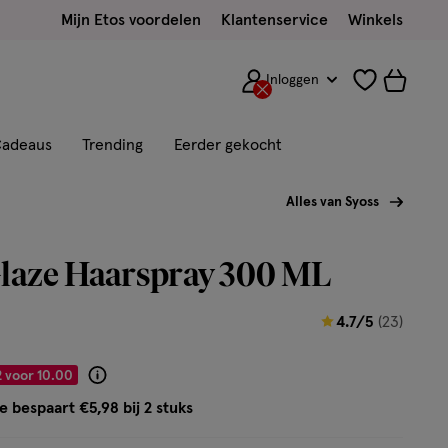
Mijn Etos voordelen
Klantenservice
Winkels
Inloggen
adeaus
Trending
Eerder gekocht
Alles van Syoss
Glaze Haarspray 300 ML
4.7
4.7/5
(23)
van
5
2 voor 10.00
Product
sterren
badge
e bespaart €5,98 bij 2 stuks
op
tooltip