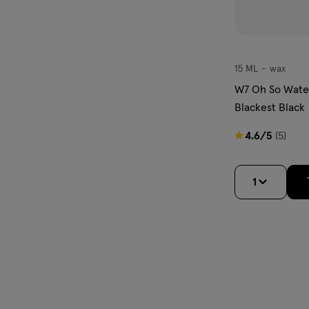
15 ML
wax
wax
W7 Oh So Wate
Blackest Black
4.6
4.6/5
(5)
van
5
1
sterren
op
basis
van
5
reviews