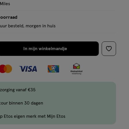
basis
 Miles
van
23
voorraad
reviews
uur besteld, morgen in huis
In mijn winkelmandje
verhoog
toevoege
aantal
aan
met
verlanglijs
één
,
Bijna
zorging vanaf €35
uitverkocht!
tour binnen 30 dagen
Er
zijn
p Etos eigen merk met Mijn Etos
nog
maar