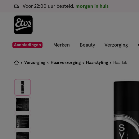
ga
Voor 22:00 uur besteld,
morgen in huis
naar
de
hoofd
content
ga
Merken
Beauty
Verzorging
Aanbiedingen
naar
de
Je
Verzorging
Haarverzorging
Haarstyling
Haarlak
zoekbalk
bent
ga
hier:
naar
de
footer