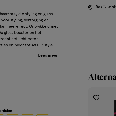
Bekijk win
aarspray die styling en glans
 voor styling, verzorging en
t lamineereffect. Ontwikkeld met
 De gloss booster en het
zodat het licht beter
rtjes en biedt tot 48 uur style-
s achter en is makkelijk uit te
Alterna
ineereffect, vitaminecomplex en
toevoegen
n minimaliseert losse haartjes
aan
oordelen
verlanglijst