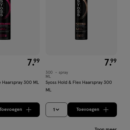
€ 7.99
7
.
€ 7.99
7
.
99
99
300
spray
spray
ML
e Haarspray 300 ML
Syoss Hold & Flex Haarspray 300
ML
Toevoegen
Toevoegen
1
verhoog aantal met één
,
Bijna uitverkocht!
verhoog aantal m
Er zijn nog
Toon meer