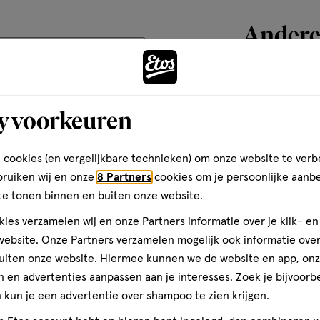
basis
van
Andere
26
te Copolymer · Aminomethyl
teren op
Recentste
reviews
MP-Isostearoyl Wheat/Corn/Soy
rpineol · Argania Spinosa
toevoegen
y voorkeuren
aan
Kwaliteit
verlanglijst
Kwaliteit, 5.0 van 5
5.0
 cookies (en vergelijkbare technieken) om onze website te verb
den die je haar verdient. Sinds
ray
Prijs
bruiken wij en onze
8 Partners
cookies om je persoonlijke aanb
 wat
end professionele
Prijs, 5.0 van 5
te tonen binnen en buiten onze website.
5.0
lijk
jke haaroplossingen voor de
atig
Gebruiksgemak
test door kappers.
ies verzamelen wij en onze Partners informatie over je klik- e
als
Gebruiksgemak, 5.0 van 5
ebsite. Onze Partners verzamelen mogelijk ook informatie over 
5.0
n
uiten onze website. Hiermee kunnen we de website en app, on
eraturen boven 50 graden
 en advertenties aanpassen aan je interesses. Zoek je bijvoorb
gebruiken in goed geventileerde
kun je een advertentie over shampoo te zien krijgen.
ven
spuiten. Gelieve enkel volledig
150 ML