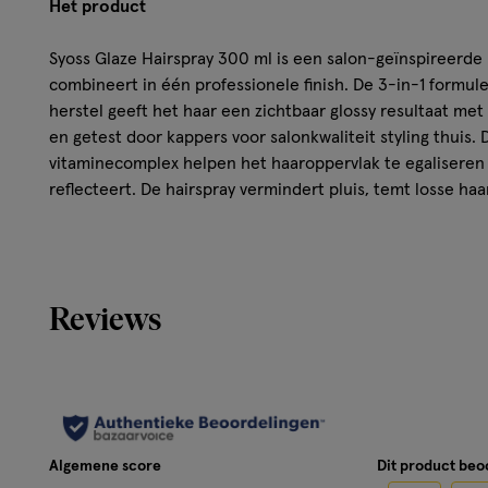
Het product
Syoss Glaze Hairspray 300 ml is een salon-geïnspireerde h
combineert in één professionele finish. De 3-in-1 formule
herstel geeft het haar een zichtbaar glossy resultaat me
en getest door kappers voor salonkwaliteit styling thuis.
vitaminecomplex helpen het haaroppervlak te egaliseren 
reflecteert. De hairspray vermindert pluis, temt losse haa
controle. De formule plakt niet, laat geen zichtbare restje
borstelen.
Kenmerken
Reviews
3-in-1 formule: style, verzorging en herstel met lam
gloss booster
Geeft een intense, glanzende finish over het haar
Vermindert pluis tot 24 uur, beschermt tegen vocht e
Tot 48 uur style-controle voor langdurige looks
Algemene score
Dit product be
Plakt niet, geen restjes en makkelijk uit te borstelen