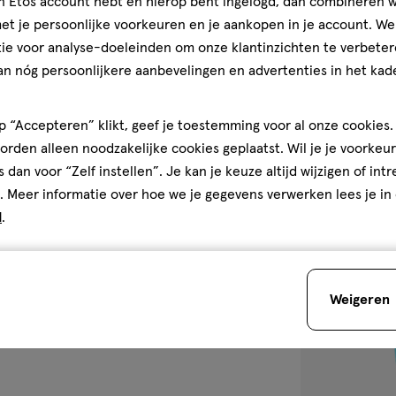
jn Etos account hebt en hierop bent ingelogd, dan combineren w
iet aanbrengen op een
rdt,
Syoss Glaze Pr
t je persoonlijke voorkeuren en je aankopen in je account. W
jft.
zoekt
ie voor analyse-doeleinden om onze klantinzichten te verbeter
4.8
4.8/5
(22)
s.
an nóg persoonlijkere aanbevelingen en advertenties in het kade
van
5
den
sterren
1
 “Accepteren” klikt, geef je toestemming voor al onze cookies. 
op
rden alleen noodzakelijke cookies geplaatst. Wil je je voorkeur
basis
s dan voor “Zelf instellen”. Je kan je keuze altijd wijzigen of int
van
. Meer informatie over hoe we je gegevens verwerken lees je in
22
d
.
toevoegen
reviews
aan
verlanglijst
Weigeren