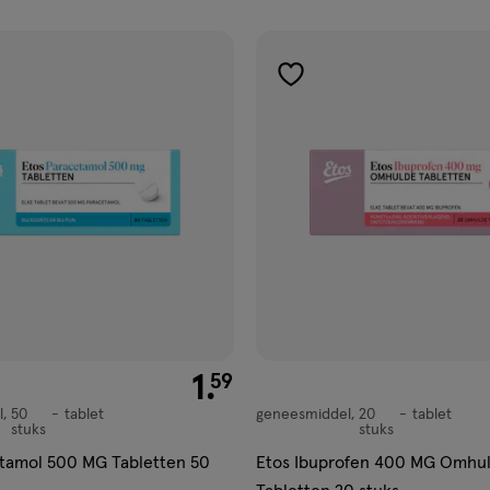
ucten
gen
toevoegen
aan
ijst
verlanglijst
€ 1.59
1
.
59
l
50
tablet
geneesmiddel
20
tablet
,
geneesmiddel,
stuks
stuks
tablet
tamol 500 MG Tabletten 50
Etos Ibuprofen 400 MG Omhu