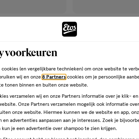
€ 5.19
5
.
19
l
20
capsule
geneesmiddel
20
capsule
,
geneesmiddel,
stuks
stuks
capsule
fen 400 MG Liquid Capsules
Etos Paracetamol 500 MG Liq
y voorkeuren
Zachte Capsules 20 stuks
Toevoegen
Toevoegen
1
 cookies (en vergelijkbare technieken) om onze website te verb
verhoog aantal met één
,
Limiet bereikt.
Je kan m
verh
bruiken wij en onze
8 Partners
cookies om je persoonlijke aanb
te tonen binnen en buiten onze website.
Gratis
bezorging vanaf €35
Gratis
retour binnen 30 dag
ies verzamelen wij en onze Partners informatie over je klik- e
ebsite. Onze Partners verzamelen mogelijk ook informatie over 
uiten onze website. Hiermee kunnen we de website en app, on
 en advertenties aanpassen aan je interesses. Zoek je bijvoorb
gen
toevoegen
kun je een advertentie over shampoo te zien krijgen.
aan