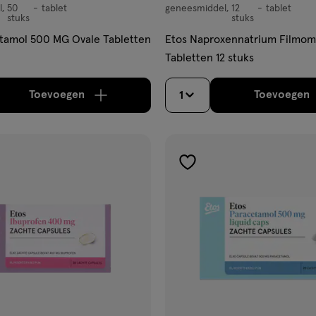
l
50
tablet
geneesmiddel
12
tablet
,
geneesmiddel,
stuks
stuks
tablet
tamol 500 MG Ovale Tabletten
Etos Naproxennatrium Filmo
Tabletten 12 stuks
Toevoegen
Toevoegen
1
verhoog aantal met één
,
Limiet bereikt.
Je kan m
verh
gen
toevoegen
aan
ijst
verlanglijst