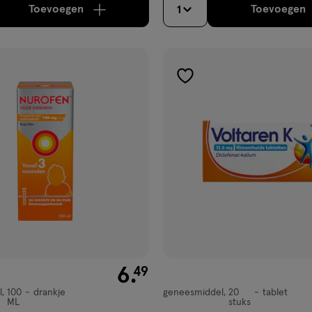
Toevoegen
Toevoegen
1
verhoog aantal met één
,
Limiet bereikt.
Je kan m
verh
gen
toevoegen
aan
ijst
verlanglijst
€ 6.49
6
.
49
l
100
drankje
geneesmiddel
20
tablet
,
geneesmiddel,
ML
stuks