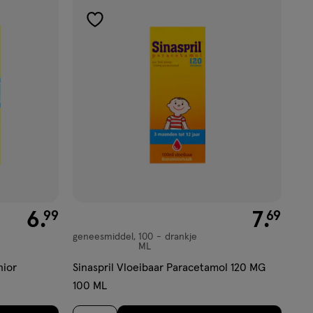
toevoegen
aan
verlanglijst
€ 6.99
6
.
€ 7.69
7
.
99
69
geneesmiddel
100
drankje
geneesmiddel,
ML
drankje
nior
Sinaspril Vloeibaar Paracetamol 120 MG
100 ML