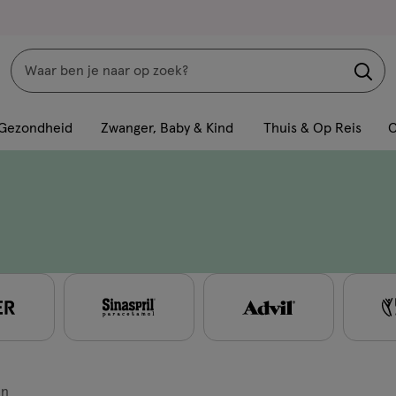
Zoeken
Interactie
met
Gezondheid
Zwanger, Baby & Kind
Thuis & Op Reis
C
dit
veld
opent
een
volledig
venster
met
geavanceerde
zoekopties
en