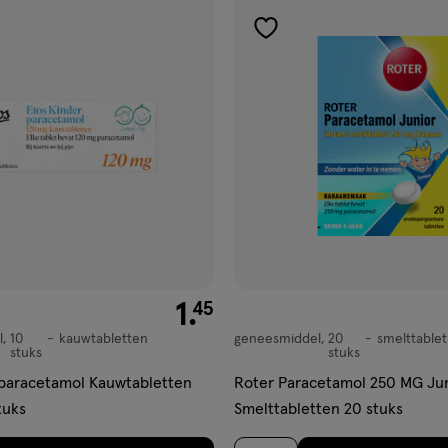
gen
toevoegen
aan
ijst
verlanglijst
€ 1.45
1
.
45
l
10
kauwtabletten
geneesmiddel
20
smelttablet
,
geneesmiddel,
stuks
stuks
n
smelttablet
paracetamol Kauwtabletten
Roter Paracetamol 250 MG Ju
tuks
Smelttabletten 20 stuks