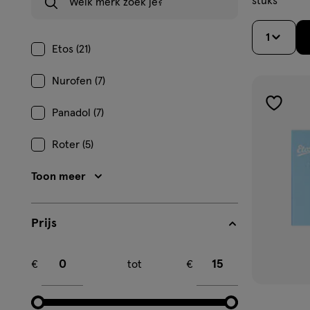
stuks
1
Etos (21)
Nurofen (7)
toevoe
Panadol (7)
aan
Roter (5)
verlangl
Toon meer
Prijs
Minimum bedrag
Maximum bedrag
€
tot
€