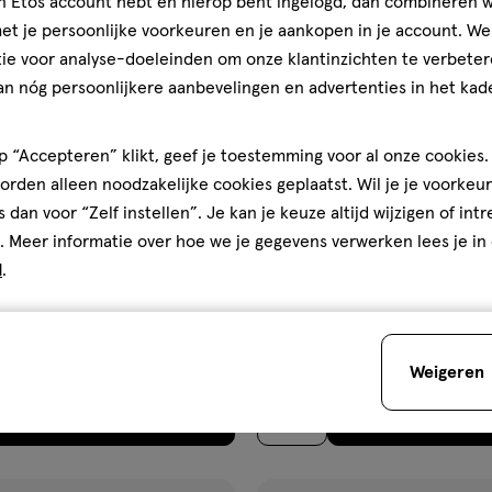
jn Etos account hebt en hierop bent ingelogd, dan combineren w
ijst
verlanglijst
t je persoonlijke voorkeuren en je aankopen in je account. W
ie voor analyse-doeleinden om onze klantinzichten te verbeter
an nóg persoonlijkere aanbevelingen en advertenties in het kade
 “Accepteren” klikt, geef je toestemming voor al onze cookies. 
rden alleen noodzakelijke cookies geplaatst. Wil je je voorkeur
s dan voor “Zelf instellen”. Je kan je keuze altijd wijzigen of int
. Meer informatie over hoe we je gegevens verwerken lees je in
€ 6.99
6
.
99
d
.
l
20
smelttablet
geneesmiddel
50
tablet
,
geneesmiddel,
stuks
stuks
tablet
cetamol 500 MG
Etos Paracetamol/Coffe 500/
ten 20 stuks
stuks
Weigeren
Toevoegen
Toevoegen
1
verhoog aantal met één
,
Limiet bereikt.
Je kan m
verh