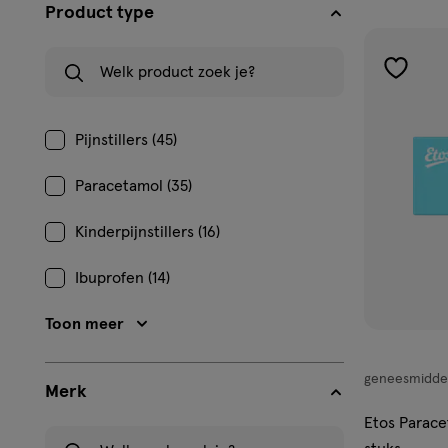
filters
Product type
prod
Welk product zoek je?
toevoe
aan
verlangl
Pijnstillers (45)
Paracetamol (35)
Kinderpijnstillers (16)
Ibuprofen (14)
Toon meer
geneesmidde
geneesmiddel
Merk
tablet
Etos Parace
Welk merk zoek je?