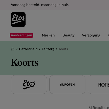
ga
Vandaag besteld, maandag in huis
naar
de
hoofd
content
ga
Merken
Beauty
Verzorging
Aanbiedingen
naar
de
Je
Gezondheid
Zelfzorg
Koorts
zoekbalk
bent
Koorts
ga
hier:
naar
de
footer
61
Resultat