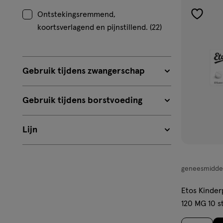
Ontstekingsremmend,
toevoe
koortsverlagend en pijnstillend. (22)
aan
verlangl
Gebruik tijdens zwangerschap
Gebruik tijdens borstvoeding
Lijn
geneesmidde
geneesmiddel
kauwtablette
Etos Kinder
120 MG 10 s