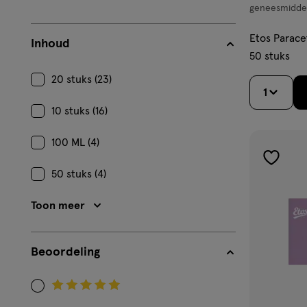
geneesmidde
geneesmiddel
tablet
Etos Parace
Inhoud
50 stuks
20 stuks (23)
1
10 stuks (16)
100 ML (4)
toevoe
50 stuks (4)
aan
verlangl
Toon meer
Beoordeling
Filteren