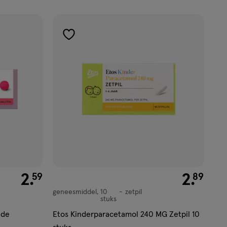
toevoegen
aan
verlanglijst
€ 2.59
2
.
€ 2.89
2
.
59
89
geneesmiddel
10
zetpil
geneesmiddel,
stuks
zetpil
lde
Etos Kinderparacetamol 240 MG Zetpil 10