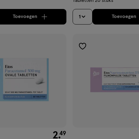
Tabletten 20 stuks
Toevoegen
Toevoegen
1
verhoog aantal met één
,
Limiet bereikt.
Je kan m
verh
gen
toevoegen
aan
ijst
verlanglijst
€ 2.49
2
.
49