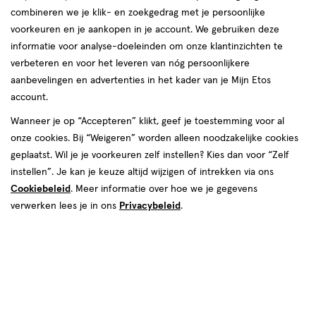
producten
Bijna uitverkocht
Bijna uitverkocht
combineren we je klik- en zoekgedrag met je persoonlijke
40%
40%
toevoegen
toevoegen
voorkeuren en je aankopen in je account. We gebruiken deze
korting
korting
aan
aan
informatie voor analyse-doeleinden om onze klantinzichten te
verlanglijst
verlanglijst
verbeteren en voor het leveren van nóg persoonlijkere
aanbevelingen en advertenties in het kader van je Mijn Etos
account.
Wanneer je op “Accepteren” klikt, geef je toestemming voor al
onze cookies. Bij “Weigeren” worden alleen noodzakelijke cookies
van € 29.99 voor € 17.99
17
.
van € 29.99 voo
17
.
29
.
99
99
29
.
99
99
geplaatst. Wil je je voorkeuren zelf instellen? Kies dan voor “Zelf
50
spray
50
spray
instellen”. Je kan je keuze altijd wijzigen of intrekken via ons
spray
spray
ML
ML
Cookiebeleid
. Meer informatie over hoe we je gegevens
David Beckham Instinct Eau De
David Beckham True Instinct Eau
verwerken lees je in ons
Privacybeleid
.
Parfum 50 ML
De Parfum 50 ML
Toevoegen
Toevoegen
1
1
verhoog aantal met één
,
Bijna uitverkocht!
verhoog aanta
Er zi
toevoegen
toevoegen
aan
aan