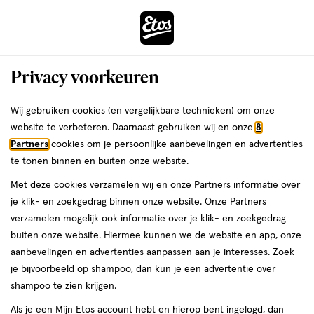
ga
Voor 22:00 uur besteld,
morgen in huis
naar
de
Menu
hoofd
Zoeken
Privacy voorkeuren
content
›
›
ga
Interactie
naar
Wij gebruiken cookies (en vergelijkbare technieken) om onze
Je
Beauty
Parfum
Herengeuren
Eau de Parfum
met
de
website te verbeteren. Daarnaast gebruiken wij en onze
8
bent
Heren Eau de Parfum
dit
zoekbalk
Partners
cookies om je persoonlijke aanbevelingen en advertenties
ers
Weleda
hier:
veld
ga
te tonen binnen en buiten onze website.
opent
naar
Met deze cookies verzamelen wij en onze Partners informatie over
een
de
je klik- en zoekgedrag binnen onze website. Onze Partners
volledig
footer
verzamelen mogelijk ook informatie over je klik- en zoekgedrag
venster
buiten onze website. Hiermee kunnen we de website en app, onze
met
aanbevelingen en advertenties aanpassen aan je interesses. Zoek
Filteren
(30)
Sorteer
geavanceerde
je bijvoorbeeld op shampoo, dan kun je een advertentie over
zoekopties
shampoo te zien krijgen.
Als je een Mijn Etos account hebt en hierop bent ingelogd, dan