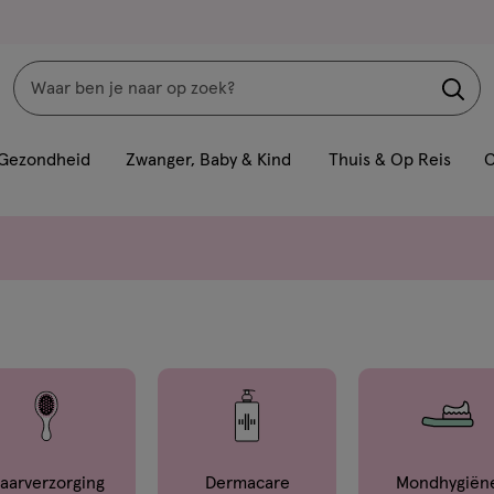
Zoeken
Interactie
met
Gezondheid
Zwanger, Baby & Kind
Thuis & Op Reis
C
dit
veld
opent
een
volledig
venster
met
geavanceerde
zoekopties
aar­verzorging
Dermacare
Mond­hygiën