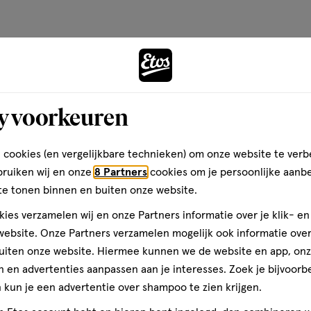
2+2
gen
toevoegen
gratis
aan
y voorkeuren
ijst
verlanglijst
 cookies (en vergelijkbare technieken) om onze website te verb
bruiken wij en onze
8 Partners
cookies om je persoonlijke aanb
te tonen binnen en buiten onze website.
ies verzamelen wij en onze Partners informatie over je klik- e
ebsite. Onze Partners verzamelen mogelijk ook informatie over 
uiten onze website. Hiermee kunnen we de website en app, on
 en advertenties aanpassen aan je interesses. Zoek je bijvoorb
€ 1.85
1
.
85
kun je een advertentie over shampoo te zien krijgen.
150 ML
spray
spray