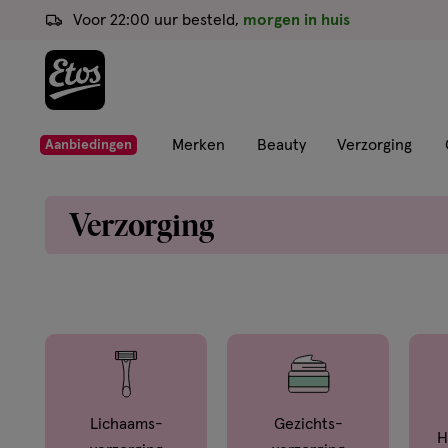
ga
Voor 22:00 uur besteld,
morgen in huis
naar
de
hoofd
content
ga
Merken
Beauty
Verzorging
Aanbiedingen
naar
de
Verzorging
zoekbalk
ga
naar
de
footer
Lichaams­
Gezichts­
H