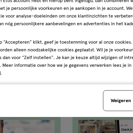
jn Etos account hebt en hierop bent ingelogd, dan combineren w
l Mint Tandpasta 75 ML
Dove Men+Care Advanced Cle
t je persoonlijke voorkeuren en je aankopen in je account. W
Anti-Transpirant Deodorant S
ie voor analyse-doeleinden om onze klantinzichten te verbeter
4.9
4.9/5
(14)
an nóg persoonlijkere aanbevelingen en advertenties in het kade
van
5
 “Accepteren” klikt, geef je toestemming voor al onze cookies. 
sterren
rden alleen noodzakelijke cookies geplaatst. Wil je je voorkeur
op
Toevoegen
Toevoege
4
et bereikt.
Je kan maximaal 50 items bestellen van dit type pr
verhoog aantal met één
,
Limiet bereikt.
Je kan 
ver
s dan voor “Zelf instellen”. Je kan je keuze altijd wijzigen of int
basis
. Meer informatie over hoe we je gegevens verwerken lees je in
van
d
.
14
reviews
Weigeren