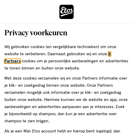
ga
Voor 22:00 uur besteld, maandag in huis
naar
de
Menu
hoofd
Zoeken
Privacy voorkeuren
content
›
›
ga
Interactie
naar
Wij gebruiken cookies (en vergelijkbare technieken) om onze
Je
Beauty
Parfum
Herengeuren
Eau de Cologne
met
de
website te verbeteren. Daarnaast gebruiken wij en onze
8
bent
Heren Eau de Cologne
dit
zoekbalk
Partners
cookies om je persoonlijke aanbevelingen en advertenties
ers
Weleda
hier:
veld
ga
te tonen binnen en buiten onze website.
opent
naar
Met deze cookies verzamelen wij en onze Partners informatie over
een
de
je klik- en zoekgedrag binnen onze website. Onze Partners
Filteren
(2)
Sorteer
volledig
footer
verzamelen mogelijk ook informatie over je klik- en zoekgedrag
venster
buiten onze website. Hiermee kunnen we de website en app, onze
met
aanbevelingen en advertenties aanpassen aan je interesses. Zoek
geavanceerde
producten
je bijvoorbeeld op shampoo, dan kun je een advertentie over
zoekopties
shampoo te zien krijgen.
toevoegen
toevoegen
aan
aan
Als je een Mijn Etos account hebt en hierop bent ingelogd, dan