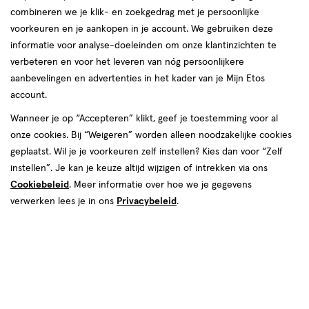
verlanglijst
verlanglijst
combineren we je klik- en zoekgedrag met je persoonlijke
voorkeuren en je aankopen in je account. We gebruiken deze
informatie voor analyse-doeleinden om onze klantinzichten te
verbeteren en voor het leveren van nóg persoonlijkere
aanbevelingen en advertenties in het kader van je Mijn Etos
account.
98.00 voor € 65.99
65
van € 115.00 voor € 89.99
.
89
.
sprijs*:
98
.
00
Adviesprijs*:
99
115
.
00
99
volen verkoopprijs leverancier
*Aanbevolen verkoopprijs leverancier
Wanneer je op “Accepteren” klikt, geef je toestemming voor al
1 stuk
50
spray
spray
onze cookies. Bij “Weigeren” worden alleen noodzakelijke cookies
ML
Jo Malone Wood Sage & Sea Salt
geplaatst. Wil je je voorkeuren zelf instellen? Kies dan voor “Zelf
Acqua Di Parma Eau De Cologne
Eau De Cologne 30 ML
50 ML
instellen”. Je kan je keuze altijd wijzigen of intrekken via ons
Cookiebeleid
. Meer informatie over hoe we je gegevens
Toevoegen
Toevoegen
1
1
verhoog aantal met één
,
Bijna uitverkocht!
verhoog aanta
Er zi
verwerken lees je in ons
Privacybeleid
.
Gratis
bezorging vanaf €35
2
van
2