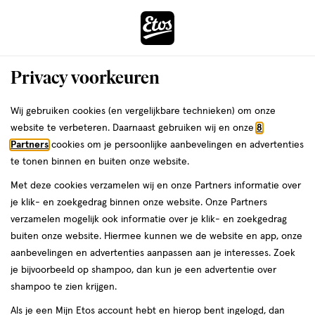
ga
Voor 22:00 uur besteld, maandag in huis
naar
de
Menu
hoofd
Zoeken
Privacy voorkeuren
content
›
›
ga
Interactie
naar
Wij gebruiken cookies (en vergelijkbare technieken) om onze
Je
Gezondheid
Zelfzorg
Spieren & gewrichten
Gewrichten
met
de
website te verbeteren. Daarnaast gebruiken wij en onze
8
bent
Gewrichten
dit
zoekbalk
Partners
cookies om je persoonlijke aanbevelingen en advertenties
ers
Weleda
hier:
veld
ga
te tonen binnen en buiten onze website.
opent
naar
Met deze cookies verzamelen wij en onze Partners informatie over
een
de
je klik- en zoekgedrag binnen onze website. Onze Partners
volledig
footer
verzamelen mogelijk ook informatie over je klik- en zoekgedrag
venster
buiten onze website. Hiermee kunnen we de website en app, onze
met
aanbevelingen en advertenties aanpassen aan je interesses. Zoek
Filteren
(17)
Sorteer
geavanceerde
je bijvoorbeeld op shampoo, dan kun je een advertentie over
zoekopties
shampoo te zien krijgen.
Als je een Mijn Etos account hebt en hierop bent ingelogd, dan