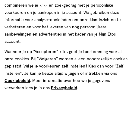
producten
combineren we je klik- en zoekgedrag met je persoonlijke
toevoegen
toevoegen
voorkeuren en je aankopen in je account. We gebruiken deze
aan
aan
informatie voor analyse-doeleinden om onze klantinzichten te
verlanglijst
verlanglijst
verbeteren en voor het leveren van nóg persoonlijkere
aanbevelingen en advertenties in het kader van je Mijn Etos
account.
Wanneer je op “Accepteren” klikt, geef je toestemming voor al
onze cookies. Bij “Weigeren” worden alleen noodzakelijke cookies
€ 14.99
14
.
€ 32.99
32
.
99
99
geplaatst. Wil je je voorkeuren zelf instellen? Kies dan voor “Zelf
geneesmiddel
50
gel
geneesmiddel
150
gel
instellen”. Je kan je keuze altijd wijzigen of intrekken via ons
geneesmiddel,
geneesmiddel,
GR
GR
gel
gel
Cookiebeleid
. Meer informatie over hoe we je gegevens
Voltaren Emulgel Extra Sterk
Voltaren Emulgel Extra Sterk
verwerken lees je in ons
Privacybeleid
.
2,32% Diclofenac Spier
2,32% Diclofenac Spier
Gewrichtspijn 50 gram
Gewrichtspijn 150 gram
Toevoegen
Toevoegen
1
1
verhoog aantal met één
,
Limiet bereikt.
verhoog aanta
Je kan m
toevoegen
toevoegen
aan
aan