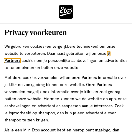
ga
Voor 22:00 uur besteld,
morgen in huis
naar
de
Menu
hoofd
Zoeken
Privacy voorkeuren
content
›
›
ga
Interactie
naar
Wij gebruiken cookies (en vergelijkbare technieken) om onze
Zóóómerdeals bij Etos!
Shop nu
met
de
website te verbeteren. Daarnaast gebruiken wij en onze
8
dit
zoekbalk
Partners
cookies om je persoonlijke aanbevelingen en advertenties
ers
Weleda
Je
Festival
veld
ga
te tonen binnen en buiten onze website.
bent
Festival make-up
opent
naar
hier:
Met deze cookies verzamelen wij en onze Partners informatie over
een
de
je klik- en zoekgedrag binnen onze website. Onze Partners
volledig
footer
verzamelen mogelijk ook informatie over je klik- en zoekgedrag
venster
buiten onze website. Hiermee kunnen we de website en app, onze
met
Etos
aanbevelingen en advertenties aanpassen aan je interesses. Zoek
geavanceerde
Laatste update
07 januari 2025
je bijvoorbeeld op shampoo, dan kun je een advertentie over
zoekopties
shampoo te zien krijgen.
Deze zomer zijn de make-up trends
Als je een Mijn Etos account hebt en hierop bent ingelogd, dan
uitgesproken. Hoe opvallender, hoe beter! Van