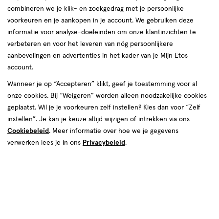
combineren we je klik- en zoekgedrag met je persoonlijke
glitters tot face jewels en opvallende make-up.
voorkeuren en je aankopen in je account. We gebruiken deze
Of je stijl nu subtiel of uitgesproken is, het kan
informatie voor analyse-doeleinden om onze klantinzichten te
allemaal. Wil je eens flink uitpakken? Wij hebben
verbeteren en voor het leveren van nóg persoonlijkere
voor jou uitgezocht wat deze zomer dé trends
aanbevelingen en advertenties in het kader van je Mijn Etos
zijn zodat je de show steelt!
account.
Wanneer je op “Accepteren” klikt, geef je toestemming voor al
onze cookies. Bij “Weigeren” worden alleen noodzakelijke cookies
geplaatst. Wil je je voorkeuren zelf instellen? Kies dan voor “Zelf
instellen”. Je kan je keuze altijd wijzigen of intrekken via ons
Cookiebeleid
. Meer informatie over hoe we je gegevens
verwerken lees je in ons
Privacybeleid
.