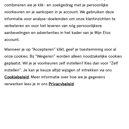
producten
combineren we je klik- en zoekgedrag met je persoonlijke
2+1
toevoegen
toevoegen
voorkeuren en je aankopen in je account. We gebruiken deze
gratis
aan
aan
informatie voor analyse-doeleinden om onze klantinzichten te
verlanglijst
verlanglijst
verbeteren en voor het leveren van nóg persoonlijkere
aanbevelingen en advertenties in het kader van je Mijn Etos
account.
Wanneer je op “Accepteren” klikt, geef je toestemming voor al
onze cookies. Bij “Weigeren” worden alleen noodzakelijke cookies
€ 1.59
1
.
€ 2.99
2
.
59
99
geplaatst. Wil je je voorkeuren zelf instellen? Kies dan voor “Zelf
geneesmiddel
50
tablet
4 stuks
instellen”. Je kan je keuze altijd wijzigen of intrekken via ons
geneesmiddel,
stuks
Etos 4-Blads Wegwerpmesjes
tablet
Cookiebeleid
. Meer informatie over hoe we je gegevens
Etos Paracetamol 500 MG
Roze 4 stuks
verwerken lees je in ons
Privacybeleid
.
Tabletten 50 stuks
Toevoegen
Toevoegen
1
3
verhoog aantal met één
,
Limiet bereikt.
verhoog aanta
Je kan m
1+1
toevoegen
toevoegen
gratis
aan
aan