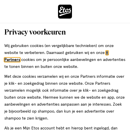
ga
Voor 22:00 uur besteld,
morgen in huis
naar
de
Menu
hoofd
Zoeken
Privacy voorkeuren
content
›
›
ga
Interactie
naar
Wij gebruiken cookies (en vergelijkbare technieken) om onze
Je
Thuis & Op Reis
Op reis
Festival
met
de
website te verbeteren. Daarnaast gebruiken wij en onze
8
bent
Festival
dit
zoekbalk
Partners
cookies om je persoonlijke aanbevelingen en advertenties
ers
Weleda
hier:
veld
ga
te tonen binnen en buiten onze website.
opent
naar
Met deze cookies verzamelen wij en onze Partners informatie over
een
de
je klik- en zoekgedrag binnen onze website. Onze Partners
volledig
footer
verzamelen mogelijk ook informatie over je klik- en zoekgedrag
venster
buiten onze website. Hiermee kunnen we de website en app, onze
met
aanbevelingen en advertenties aanpassen aan je interesses. Zoek
Filteren
(83)
Sorteer
geavanceerde
je bijvoorbeeld op shampoo, dan kun je een advertentie over
zoekopties
shampoo te zien krijgen.
Als je een Mijn Etos account hebt en hierop bent ingelogd, dan