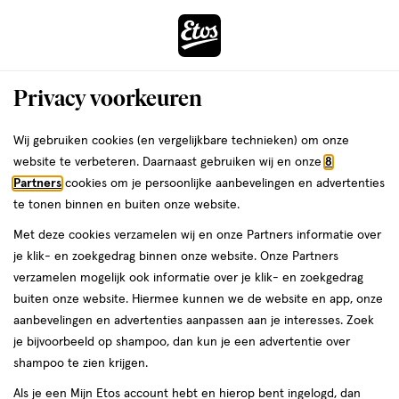
ga
Voor 22:00 uur besteld,
morgen in huis
naar
de
Menu
hoofd
Zoeken
Privacy voorkeuren
content
›
›
ga
Interactie
naar
Wij gebruiken cookies (en vergelijkbare technieken) om onze
Je
Zwanger, Baby & Kind
Baby & kind gezondheid
met
de
website te verbeteren. Daarnaast gebruiken wij en onze
8
bent
HeltiQ Baby & kind
dit
zoekbalk
Partners
cookies om je persoonlijke aanbevelingen en advertenties
ers
Weleda
hier:
veld
ga
te tonen binnen en buiten onze website.
gezondheid
opent
naar
Met deze cookies verzamelen wij en onze Partners informatie over
een
de
je klik- en zoekgedrag binnen onze website. Onze Partners
volledig
footer
verzamelen mogelijk ook informatie over je klik- en zoekgedrag
venster
buiten onze website. Hiermee kunnen we de website en app, onze
met
aanbevelingen en advertenties aanpassen aan je interesses. Zoek
geavanceerde
je bijvoorbeeld op shampoo, dan kun je een advertentie over
zoekopties
Filteren
(2)
Sorteer
1
shampoo te zien krijgen.
Als je een Mijn Etos account hebt en hierop bent ingelogd, dan