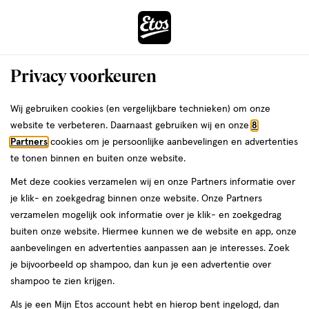
ga
Voor 22:00 uur besteld,
morgen in huis
naar
de
Menu
hoofd
Zoeken
Privacy voorkeuren
content
›
›
ga
Interactie
naar
Wij gebruiken cookies (en vergelijkbare technieken) om onze
Je
Zwanger, Baby & Kind
met
de
website te verbeteren. Daarnaast gebruiken wij en onze
8
bent
Zwanger, Baby & Kind
dit
zoekbalk
Partners
cookies om je persoonlijke aanbevelingen en advertenties
ers
Weleda
hier:
veld
ga
te tonen binnen en buiten onze website.
Vanaf 1 jaar
opent
naar
Met deze cookies verzamelen wij en onze Partners informatie over
een
de
je klik- en zoekgedrag binnen onze website. Onze Partners
Verschonen
Babyverzorging
Eten & drinken
Baby & kind access
volledig
footer
verzamelen mogelijk ook informatie over je klik- en zoekgedrag
venster
buiten onze website. Hiermee kunnen we de website en app, onze
met
aanbevelingen en advertenties aanpassen aan je interesses. Zoek
geavanceerde
je bijvoorbeeld op shampoo, dan kun je een advertentie over
zoekopties
shampoo te zien krijgen.
Filteren
(5)
Sorteer
1
Als je een Mijn Etos account hebt en hierop bent ingelogd, dan