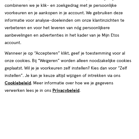
combineren we je klik- en zoekgedrag met je persoonlijke
voorkeuren en je aankopen in je account. We gebruiken deze
Vanaf 1 jaar
informatie voor analyse-doeleinden om onze klantinzichten te
verbeteren en voor het leveren van nóg persoonlijkere
producten
aanbevelingen en advertenties in het kader van je Mijn Etos
account.
2 voor
toevoegen
toevoegen
00
15.
Wanneer je op “Accepteren” klikt, geef je toestemming voor al
aan
aan
onze cookies. Bij “Weigeren” worden alleen noodzakelijke cookies
verlanglijst
verlanglijst
geplaatst. Wil je je voorkeuren zelf instellen? Kies dan voor “Zelf
instellen”. Je kan je keuze altijd wijzigen of intrekken via ons
Cookiebeleid
. Meer informatie over hoe we je gegevens
verwerken lees je in ons
Privacybeleid
.
€ 9.99
9
.
€ 18.49
18
.
99
49
Vanaf
800
poeder
Vanaf
800
poeder
Vanaf
Vanaf
1 jaar
GR
1 jaar
GR
1
1
Etos Standaard 4 Dreumesmelk
Nutrilon 4 Dreumesmelk Vanaf 1
jaar,
jaar,
Vanaf 1 Jaar 800 Gram
Jaar 800 gram
poeder
poeder