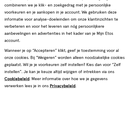
combineren we je klik- en zoekgedrag met je persoonlijke
Christina Aguilera
voorkeuren en je aankopen in je account. We gebruiken deze
informatie voor analyse-doeleinden om onze klantinzichten te
producten
Bijna uitverkocht
verbeteren en voor het leveren van nóg persoonlijkere
aanbevelingen en advertenties in het kader van je Mijn Etos
toevoegen
account.
aan
verlanglijst
Wanneer je op “Accepteren” klikt, geef je toestemming voor al
onze cookies. Bij “Weigeren” worden alleen noodzakelijke cookies
geplaatst. Wil je je voorkeuren zelf instellen? Kies dan voor “Zelf
instellen”. Je kan je keuze altijd wijzigen of intrekken via ons
Cookiebeleid
. Meer informatie over hoe we je gegevens
verwerken lees je in ons
Privacybeleid
.
€ 25.99
25
.
99
50
spray
spray
ML
Christina Aguilera Signature Eau
De Parfum 50 ML
Toevoegen
1
verhoog aantal met één
,
Bijna uitverkocht!
Er zi