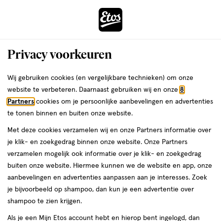
ga
Voor 22:00 uur besteld, maandag in huis
naar
de
Menu
hoofd
Zoeken
Privacy voorkeuren
content
›
›
ga
Interactie
naar
Wij gebruiken cookies (en vergelijkbare technieken) om onze
Je
Beauty
met
de
website te verbeteren. Daarnaast gebruiken wij en onze
8
bent
Christina Aguilera Beauty
dit
zoekbalk
Partners
cookies om je persoonlijke aanbevelingen en advertenties
ers
Weleda
hier:
veld
ga
te tonen binnen en buiten onze website.
opent
naar
Make-up
Parfum
Gezichtsverzorging
Haar
Sieraden
Gift sets
Met deze cookies verzamelen wij en onze Partners informatie over
een
de
je klik- en zoekgedrag binnen onze website. Onze Partners
volledig
footer
verzamelen mogelijk ook informatie over je klik- en zoekgedrag
venster
buiten onze website. Hiermee kunnen we de website en app, onze
met
aanbevelingen en advertenties aanpassen aan je interesses. Zoek
geavanceerde
je bijvoorbeeld op shampoo, dan kun je een advertentie over
zoekopties
Filteren
(1)
Sorteer
1
shampoo te zien krijgen.
Als je een Mijn Etos account hebt en hierop bent ingelogd, dan