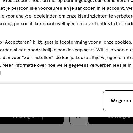
12.
jn Etos account hebt en hierop bent ingelogd, dan combineren w
ijst
verlanglijst
t je persoonlijke voorkeuren en je aankopen in je account. W
ie voor analyse-doeleinden om onze klantinzichten te verbeter
an nóg persoonlijkere aanbevelingen en advertenties in het kade
 “Accepteren” klikt, geef je toestemming voor al onze cookies. 
rden alleen noodzakelijke cookies geplaatst. Wil je je voorkeur
s dan voor “Zelf instellen”. Je kan je keuze altijd wijzigen of int
. Meer informatie over hoe we je gegevens verwerken lees je in
€ 11.99
11
.
99
d
.
im
200 ML
foam
foam
Therme Mystic Rose Foaming 
White Lotus Relaxing
200 ML
Weigeren
500 ML
Toevoegen
Toevoegen
1
verhoog aantal met één
,
Bijna uitverkocht!
Er zi
verh