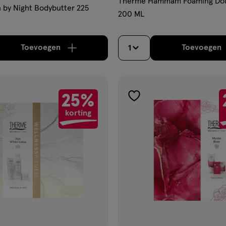
Therme Hammam Foaming Do
by Night Bodybutter 225
200 ML
Toevoegen
Toevoegen
1
verhoog aantal met één
,
Bijna uitverkocht!
Er zi
verh
25%
gen
toevoegen
korting
aan
ijst
verlanglijst