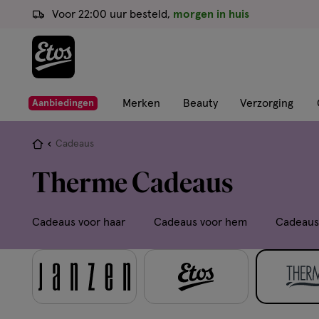
ga
Voor 22:00 uur besteld,
morgen in huis
naar
de
hoofd
content
ga
Merken
Beauty
Verzorging
Aanbiedingen
naar
de
Je
Cadeaus
zoekbalk
bent
Therme Cadeaus
ga
hier:
naar
de
Cadeaus voor haar
Cadeaus voor hem
Cadeaus 
footer