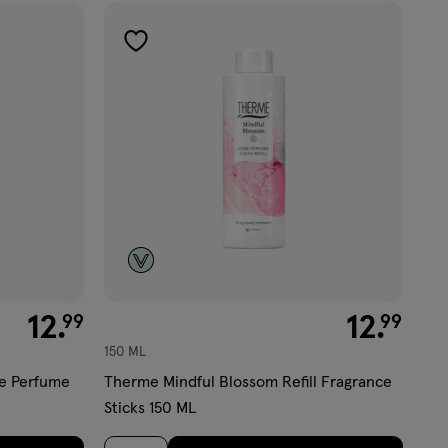
toevoegen
aan
verlanglijst
€ 12.99
12
.
€ 12.99
12
.
99
99
150 ML
e Perfume
Therme Mindful Blossom Refill Fragrance
Sticks 150 ML