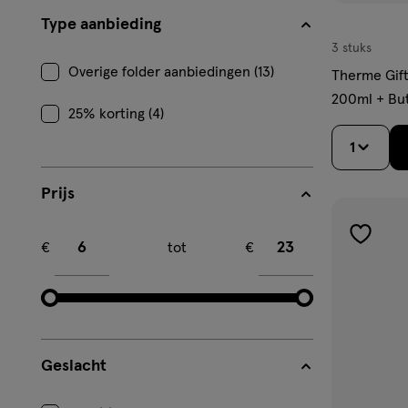
Type aanbieding
3 stuks
Overige folder aanbiedingen (13)
Therme Gift
200ml + Bu
25% korting (4)
1
Prijs
Minimum bedrag
Maximum bedrag
toevoe
€
tot
€
aan
verlangl
Geslacht