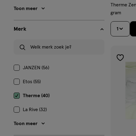
Therme Zen 
Toon meer
gram
Merk
1
Welk merk zoek je?
toevoe
JANZEN (56)
aan
verlangl
Etos (55)
Therme (40)
La Rive (32)
Toon meer