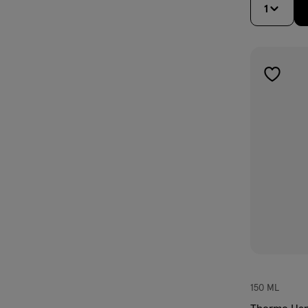
1
toevoe
aan
verlangl
150 ML