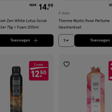
van € 19.99 voor € 14.99
14
.
va
99
19
.
99
1
3 stuks
set Zen White Lotus Scrub
Therme Mystic Rose Perfume
tter 75g + Foam 200ml
Geschenkset
Toevoegen
Toevoegen
1
verhoog aantal met één
,
Bijna uitverkocht!
Er zi
verh
2 voor
gen
toevoegen
12.
50
aan
ijst
verlanglijst