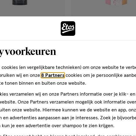
€ 9.99
9
.
99
am
1 stuk
 Oriental Hammam Foaming
Therme Giftset Blooming Self
y voorkeuren
200 ML
Satin/Body Butter
 cookies (en vergelijkbare technieken) om onze website te verb
Toevoegen
Toevoegen
1
verhoog aantal met één
,
Bijna uitverkocht!
Er zi
verh
bruiken wij en onze
8 Partners
cookies om je persoonlijke aanb
te tonen binnen en buiten onze website.
ies verzamelen wij en onze Partners informatie over je klik- e
Gratis
bezorging vanaf €35
Gratis
retour binnen 30 dag
ebsite. Onze Partners verzamelen mogelijk ook informatie over 
uiten onze website. Hiermee kunnen we de website en app, on
 en advertenties aanpassen aan je interesses. Zoek je bijvoorb
2 voor
kun je een advertentie over shampoo te zien krijgen.
gen
toevoegen
50
aan