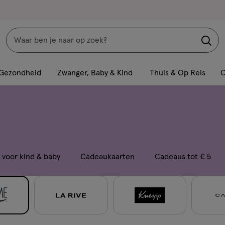
Zoeken
Interactie
met
Gezondheid
Zwanger, Baby & Kind
Thuis & Op Reis
C
dit
veld
opent
een
volledig
venster
voor kind & baby
Cadeaukaarten
Cadeaus tot € 5
met
geavanceerde
zoekopties