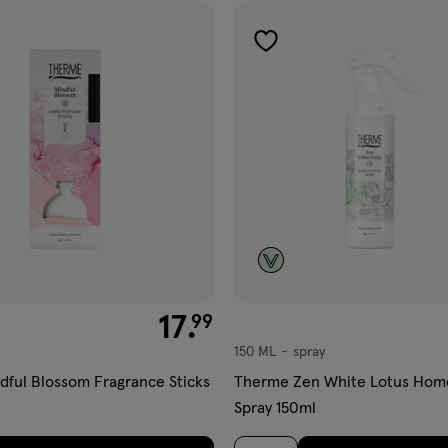
gen
toevoegen
aan
ijst
verlanglijst
€ 17.99
17
.
99
150 ML
spray
spray
ful Blossom Fragrance Sticks
Therme Zen White Lotus Hom
Spray 150ml