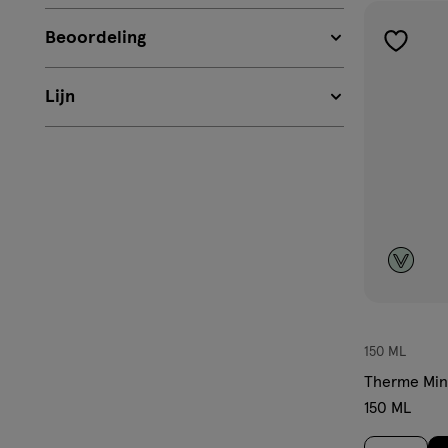
Beoordeling
toevoe
aan
Lijn
verlangl
150 ML
Therme Mind
150 ML