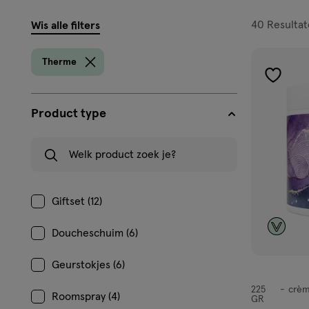
filters
40
Resultat
Wis alle filters
prod
Therme
toevoe
aan
Product type
verlangl
Welk product zoek je?
Giftset (12)
Doucheschuim (6)
Geurstokjes (6)
225
crè
crème
Roomspray (4)
GR