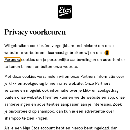
ga
Vandaag besteld, maandag in huis
naar
de
Menu
hoofd
Zoeken
Privacy voorkeuren
content
›
›
ga
Interactie
naar
Wij gebruiken cookies (en vergelijkbare technieken) om onze
Ik wil een factuur van
met
de
website te verbeteren. Daarnaast gebruiken wij en onze
8
dit
zoekbalk
Partners
cookies om je persoonlijke aanbevelingen en advertenties
ers
Weleda
mijn bestelling, hoe kom
veld
ga
te tonen binnen en buiten onze website.
opent
naar
ik hieraan?
Met deze cookies verzamelen wij en onze Partners informatie over
een
de
je klik- en zoekgedrag binnen onze website. Onze Partners
volledig
footer
verzamelen mogelijk ook informatie over je klik- en zoekgedrag
venster
Als particuliere klant ontvang je niet automatisch een PDF factuur
buiten onze website. Hiermee kunnen we de website en app, onze
met
bij je bestelling. Heb je toch een factuur nodig voor bijvoorbeeld
aanbevelingen en advertenties aanpassen aan je interesses. Zoek
geavanceerde
een declaratie? Dit kan op 2 manieren:
je bijvoorbeeld op shampoo, dan kun je een advertentie over
zoekopties
shampoo te zien krijgen.
Ga in Mijn Etos naar
Bestellingen
en klik op Bekijk bij de
Als je een Mijn Etos account hebt en hierop bent ingelogd, dan