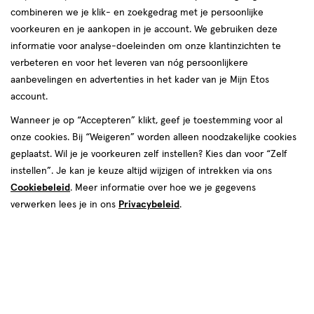
desbetreffende bestelling. Hier vind je het overzicht van je
combineren we je klik- en zoekgedrag met je persoonlijke
bestelling. Je kunt hier een screenshot van maken of gebruik
voorkeuren en je aankopen in je account. We gebruiken deze
maken van de afdruk functionaliteit van je browser.
informatie voor analyse-doeleinden om onze klantinzichten te
Je hebt een e-mail ontvangen als bestelbevestiging. Je kunt
verbeteren en voor het leveren van nóg persoonlijkere
hier een screenshot van maken of je kunt in jouw e-mail zoals
aanbevelingen en advertenties in het kader van je Mijn Etos
Outlook of Gmail direct de bevestigingsmail uitprinten.
account.
Wanneer je op “Accepteren” klikt, geef je toestemming voor al
500+ winkels
, altijd in de buurt
onze cookies. Bij “Weigeren” worden alleen noodzakelijke cookies
geplaatst. Wil je je voorkeuren zelf instellen? Kies dan voor “Zelf
Trending
producten en merken
instellen”. Je kan je keuze altijd wijzigen of intrekken via ons
Gratis
bezorging vanaf €35
Cookiebeleid
. Meer informatie over hoe we je gegevens
Gratis
retourneren
verwerken lees je in ons
Privacybeleid
.
Meer voordeel
met Mijn Etos