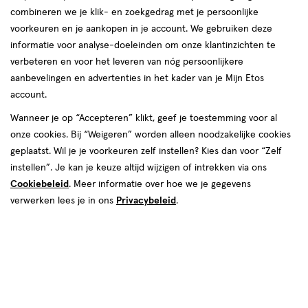
combineren we je klik- en zoekgedrag met je persoonlijke
King C Gillette
voorkeuren en je aankopen in je account. We gebruiken deze
informatie voor analyse-doeleinden om onze klantinzichten te
producten
verbeteren en voor het leveren van nóg persoonlijkere
aanbevelingen en advertenties in het kader van je Mijn Etos
1+1
toevoegen
gratis
account.
aan
verlanglijst
Wanneer je op “Accepteren” klikt, geef je toestemming voor al
onze cookies. Bij “Weigeren” worden alleen noodzakelijke cookies
geplaatst. Wil je je voorkeuren zelf instellen? Kies dan voor “Zelf
instellen”. Je kan je keuze altijd wijzigen of intrekken via ons
Cookiebeleid
. Meer informatie over hoe we je gegevens
verwerken lees je in ons
Privacybeleid
.
€ 11.99
11
.
99
350
gel
gel
ML
King C. Gillette 3-in-1 Baard,
Haar en Gezichtsreiniger 350 ML
Toevoegen
2
verhoog aantal met één
,
Bijna uitverkocht!
Er zi