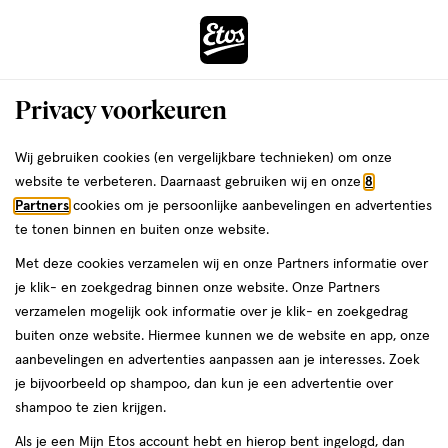
ga
Voor 22:00 uur besteld,
morgen in huis
naar
de
Menu
hoofd
Zoeken
Privacy voorkeuren
content
›
›
ga
Interactie
naar
Wij gebruiken cookies (en vergelijkbare technieken) om onze
Je
Verzorging
Gezichtsverzorging
Gezichtsreiniging
Face wash
met
de
website te verbeteren. Daarnaast gebruiken wij en onze
8
bent
Cleanser & King C Gillette
dit
zoekbalk
Partners
cookies om je persoonlijke aanbevelingen en advertenties
ers
Weleda
hier:
veld
ga
te tonen binnen en buiten onze website.
Face wash
opent
naar
Met deze cookies verzamelen wij en onze Partners informatie over
een
de
je klik- en zoekgedrag binnen onze website. Onze Partners
volledig
footer
verzamelen mogelijk ook informatie over je klik- en zoekgedrag
venster
buiten onze website. Hiermee kunnen we de website en app, onze
met
aanbevelingen en advertenties aanpassen aan je interesses. Zoek
geavanceerde
je bijvoorbeeld op shampoo, dan kun je een advertentie over
zoekopties
Filteren
(1)
Sorteer
1
shampoo te zien krijgen.
Als je een Mijn Etos account hebt en hierop bent ingelogd, dan