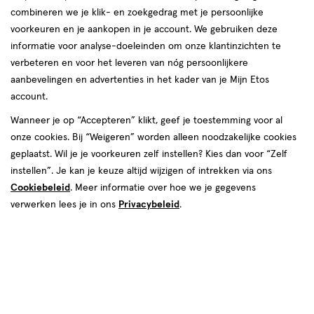
combineren we je klik- en zoekgedrag met je persoonlijke
Dr Organic
voorkeuren en je aankopen in je account. We gebruiken deze
informatie voor analyse-doeleinden om onze klantinzichten te
producten
verbeteren en voor het leveren van nóg persoonlijkere
aanbevelingen en advertenties in het kader van je Mijn Etos
toevoegen
account.
aan
verlanglijst
Wanneer je op “Accepteren” klikt, geef je toestemming voor al
onze cookies. Bij “Weigeren” worden alleen noodzakelijke cookies
geplaatst. Wil je je voorkeuren zelf instellen? Kies dan voor “Zelf
instellen”. Je kan je keuze altijd wijzigen of intrekken via ons
Cookiebeleid
. Meer informatie over hoe we je gegevens
verwerken lees je in ons
Privacybeleid
.
€ 10.50
10
.
50
150
scrub
scrub
ML
Dr. Organic Skin Clear Exfoliating
Scrub 150 ML
Toevoegen
1
verhoog aantal met één
,
Bijna uitverkocht!
Er zi