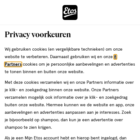
ga
Voor 22:00 uur besteld,
morgen in huis
naar
de
Menu
hoofd
Zoeken
Privacy voorkeuren
content
›
›
ga
Interactie
naar
Wij gebruiken cookies (en vergelijkbare technieken) om onze
Je
Verzorging
Gezichtsverzorging
Exfoliant & peeling
met
de
website te verbeteren. Daarnaast gebruiken wij en onze
8
bent
Dr Organic Exfoliant &
dit
zoekbalk
Partners
cookies om je persoonlijke aanbevelingen en advertenties
ers
Weleda
hier:
veld
ga
te tonen binnen en buiten onze website.
peeling
opent
naar
Met deze cookies verzamelen wij en onze Partners informatie over
een
de
je klik- en zoekgedrag binnen onze website. Onze Partners
volledig
footer
verzamelen mogelijk ook informatie over je klik- en zoekgedrag
venster
buiten onze website. Hiermee kunnen we de website en app, onze
met
aanbevelingen en advertenties aanpassen aan je interesses. Zoek
geavanceerde
je bijvoorbeeld op shampoo, dan kun je een advertentie over
zoekopties
Filteren
(1)
Sorteer
1
shampoo te zien krijgen.
Als je een Mijn Etos account hebt en hierop bent ingelogd, dan