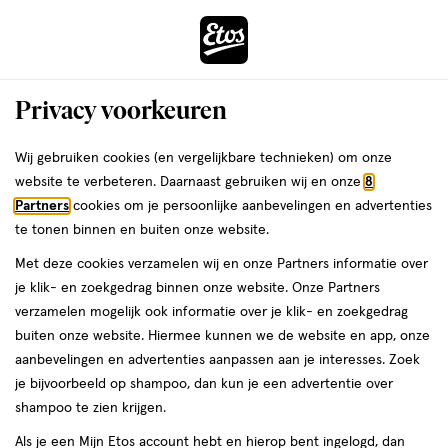
ga
Voor 22:00 uur besteld, maandag in huis
naar
de
Menu
hoofd
Zoeken
Privacy voorkeuren
content
›
›
ga
Interactie
naar
Wij gebruiken cookies (en vergelijkbare technieken) om onze
Je
Verzorging
Lichaamsverzorging
Huidverzorging
met
de
website te verbeteren. Daarnaast gebruiken wij en onze
8
bent
Huidverzorging
dit
zoekbalk
Partners
cookies om je persoonlijke aanbevelingen en advertenties
ers
Weleda
hier:
veld
ga
te tonen binnen en buiten onze website.
Beschermt
opent
naar
Met deze cookies verzamelen wij en onze Partners informatie over
een
de
je klik- en zoekgedrag binnen onze website. Onze Partners
Bodycrème
Bodylotion
Bodymilk
Body butter
Huidolie
Massageol
volledig
footer
verzamelen mogelijk ook informatie over je klik- en zoekgedrag
venster
buiten onze website. Hiermee kunnen we de website en app, onze
met
aanbevelingen en advertenties aanpassen aan je interesses. Zoek
geavanceerde
je bijvoorbeeld op shampoo, dan kun je een advertentie over
zoekopties
shampoo te zien krijgen.
Filteren
(5)
Sorteer
1
Als je een Mijn Etos account hebt en hierop bent ingelogd, dan