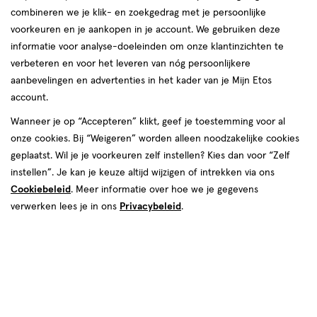
combineren we je klik- en zoekgedrag met je persoonlijke
voorkeuren en je aankopen in je account. We gebruiken deze
Beschermt
informatie voor analyse-doeleinden om onze klantinzichten te
verbeteren en voor het leveren van nóg persoonlijkere
producten
aanbevelingen en advertenties in het kader van je Mijn Etos
account.
Mijn
Etos
2+2
toevoegen
toevoegen
10%
gratis
Wanneer je op “Accepteren” klikt, geef je toestemming voor al
aan
aan
korting
onze cookies. Bij “Weigeren” worden alleen noodzakelijke cookies
verlanglijst
verlanglijst
geplaatst. Wil je je voorkeuren zelf instellen? Kies dan voor “Zelf
instellen”. Je kan je keuze altijd wijzigen of intrekken via ons
Cookiebeleid
. Meer informatie over hoe we je gegevens
verwerken lees je in ons
Privacybeleid
.
€ 7.59
7
.
van € 6.49 vo
5
.
59
6
.
49
84
medisch
100
zalf
medisch
250
zalf
hulpmiddel
GR
zalf
ML
hulpmiddel,
Vaseline Original Petroleum Jelly
Etos Vaseline Paraffine Zalf 100
zalf
250 ML
gram