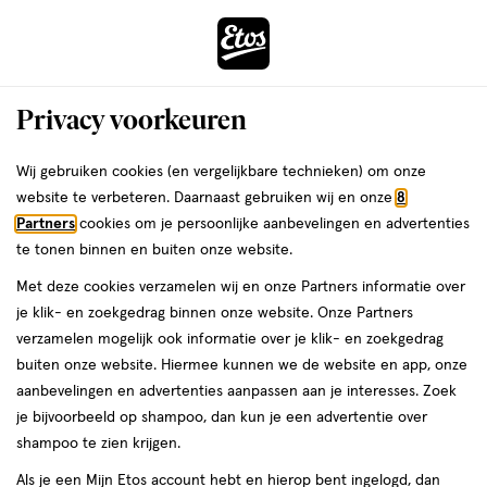
ga
Voor 22:00 uur besteld,
morgen in huis
naar
de
Menu
hoofd
Zoeken
Privacy voorkeuren
content
›
›
ga
Interactie
naar
Wij gebruiken cookies (en vergelijkbare technieken) om onze
met
De website die je hebt geprobeerd te bereiken,
de
website te verbeteren. Daarnaast gebruiken wij en onze
8
dit
Gezondheidsplein.nl
of
Ziekenhuis.nl
, is niet langer
zoekbalk
Partners
cookies om je persoonlijke aanbevelingen en advertenties
ers
Weleda
veld
beschikbaar. Daarom ben je doorgestuurd naar deze pagina op
ga
te tonen binnen en buiten onze website.
opent
naar
etos.nl.
Met deze cookies verzamelen wij en onze Partners informatie over
een
de
je klik- en zoekgedrag binnen onze website. Onze Partners
volledig
Heb je een specifieke vraag of ben je op zoek naar een bepaald
footer
verzamelen mogelijk ook informatie over je klik- en zoekgedrag
venster
onderwerp? Gebruik onze zoekfunctie. Liever persoonlijk
buiten onze website. Hiermee kunnen we de website en app, onze
met
advies? Kom dan langs in
de dichtstbijzijnde Etos-winkel
.
aanbevelingen en advertenties aanpassen aan je interesses. Zoek
geavanceerde
je bijvoorbeeld op shampoo, dan kun je een advertentie over
zoekopties
Gezondheidsadvies
shampoo te zien krijgen.
Als je een Mijn Etos account hebt en hierop bent ingelogd, dan