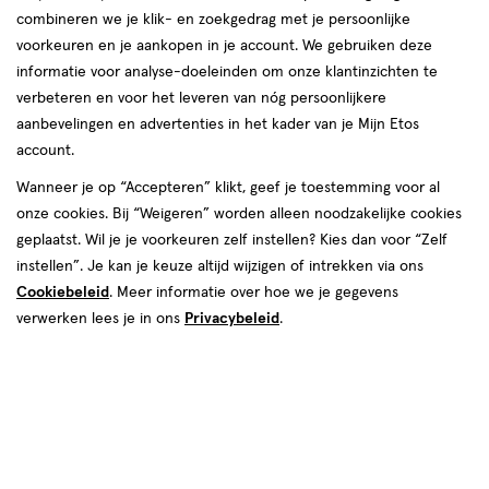
combineren we je klik- en zoekgedrag met je persoonlijke
voorkeuren en je aankopen in je account. We gebruiken deze
informatie voor analyse-doeleinden om onze klantinzichten te
500+ winkels
, altijd in de buurt
verbeteren en voor het leveren van nóg persoonlijkere
Trending
producten en merken
aanbevelingen en advertenties in het kader van je Mijn Etos
Gratis
bezorging vanaf €35
account.
Gratis
retourneren
Wanneer je op “Accepteren” klikt, geef je toestemming voor al
Meer voordeel
met Mijn Etos
onze cookies. Bij “Weigeren” worden alleen noodzakelijke cookies
geplaatst. Wil je je voorkeuren zelf instellen? Kies dan voor “Zelf
instellen”. Je kan je keuze altijd wijzigen of intrekken via ons
Cookiebeleid
. Meer informatie over hoe we je gegevens
verwerken lees je in ons
Privacybeleid
.
Over Etos
Klantenservice