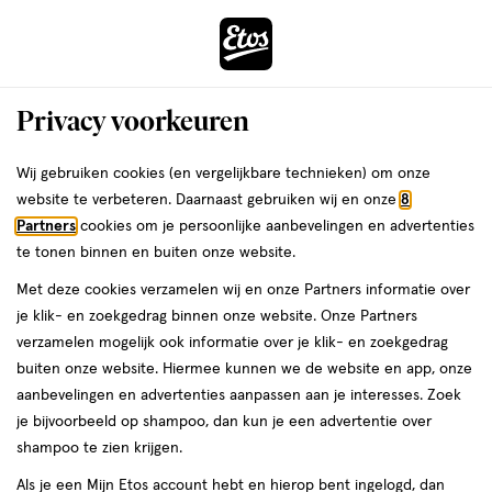
ga
Voor 22:00 uur besteld,
morgen in huis
naar
de
Menu
hoofd
Zoeken
Privacy voorkeuren
content
›
›
ga
Interactie
naar
Wij gebruiken cookies (en vergelijkbare technieken) om onze
Je
Verzorging
Lichaamsverzorging
Intieme verzorging
met
de
website te verbeteren. Daarnaast gebruiken wij en onze
8
Menstruatiecup
bent
dit
zoekbalk
Partners
cookies om je persoonlijke aanbevelingen en advertenties
ers
Weleda
hier:
Menstruatiecup A
veld
ga
te tonen binnen en buiten onze website.
opent
naar
Met deze cookies verzamelen wij en onze Partners informatie over
een
de
je klik- en zoekgedrag binnen onze website. Onze Partners
volledig
footer
Filteren
(1)
Sorteer
verzamelen mogelijk ook informatie over je klik- en zoekgedrag
1
venster
buiten onze website. Hiermee kunnen we de website en app, onze
met
aanbevelingen en advertenties aanpassen aan je interesses. Zoek
geavanceerde
je bijvoorbeeld op shampoo, dan kun je een advertentie over
A
zoekopties
shampoo te zien krijgen.
Als je een Mijn Etos account hebt en hierop bent ingelogd, dan