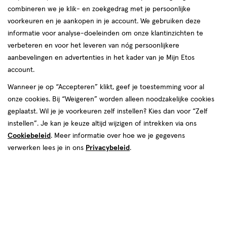
producten
combineren we je klik- en zoekgedrag met je persoonlijke
4 stuks
toevoegen
voorkeuren en je aankopen in je account. We gebruiken deze
30%
aan
korting
informatie voor analyse-doeleinden om onze klantinzichten te
verlanglijst
verbeteren en voor het leveren van nóg persoonlijkere
aanbevelingen en advertenties in het kader van je Mijn Etos
account.
Wanneer je op “Accepteren” klikt, geef je toestemming voor al
onze cookies. Bij “Weigeren” worden alleen noodzakelijke cookies
van € 14.99 voor € 13.49
13
.
14
.
99
49
geplaatst. Wil je je voorkeuren zelf instellen? Kies dan voor “Zelf
A
1 stuk
A,
instellen”. Je kan je keuze altijd wijzigen of intrekken via ons
Etos Menstruatiecups Maat A
Cookiebeleid
. Meer informatie over hoe we je gegevens
verwerken lees je in ons
Privacybeleid
.
Stuur
bericht
Gratis
bezorging vanaf €35