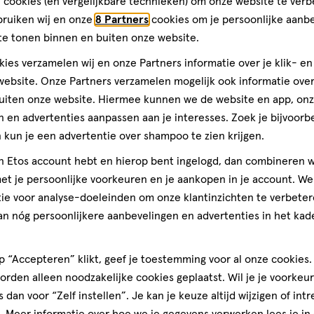
 cookies (en vergelijkbare technieken) om onze website te verb
Toevoegen
verhoog aantal met één
,
Limiet bereikt.
Je kan m
bruiken wij en onze
8 Partners
cookies om je persoonlijke aanb
te tonen binnen en buiten onze website.
ies verzamelen wij en onze Partners informatie over je klik- e
Gratis
bezorging vanaf €35
Gratis
retour binnen 30 dag
ebsite. Onze Partners verzamelen mogelijk ook informatie over 
uiten onze website. Hiermee kunnen we de website en app, on
 en advertenties aanpassen aan je interesses. Zoek je bijvoorb
kun je een advertentie over shampoo te zien krijgen.
jn Etos account hebt en hierop bent ingelogd, dan combineren w
t je persoonlijke voorkeuren en je aankopen in je account. W
ie voor analyse-doeleinden om onze klantinzichten te verbeter
an nóg persoonlijkere aanbevelingen en advertenties in het kade
 “Accepteren” klikt, geef je toestemming voor al onze cookies. 
rden alleen noodzakelijke cookies geplaatst. Wil je je voorkeur
s dan voor “Zelf instellen”. Je kan je keuze altijd wijzigen of int
. Meer informatie over hoe we je gegevens verwerken lees je in