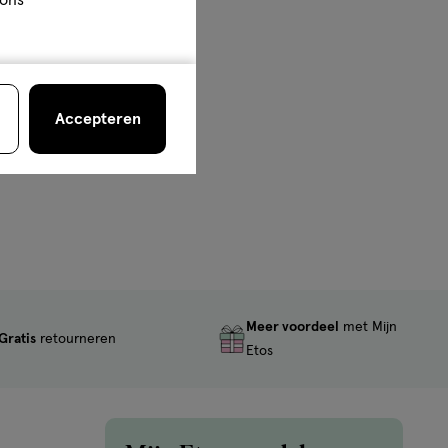
Accepteren
Meer voordeel
met Mijn
Gratis
retourneren
Etos