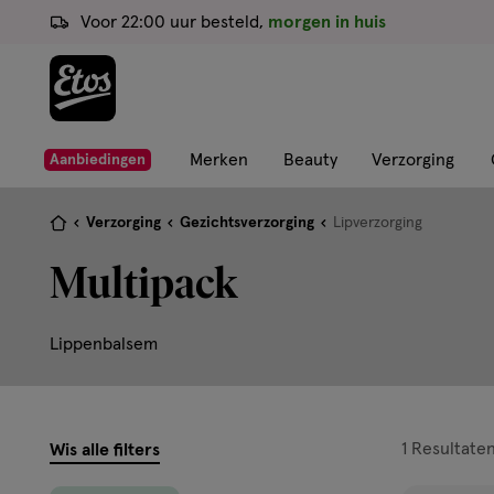
ga
Voor 22:00 uur besteld,
morgen in huis
naar
de
hoofd
content
ga
Merken
Beauty
Verzorging
Aanbiedingen
naar
de
Je
Verzorging
Gezichtsverzorging
Lipverzorging
zoekbalk
bent
Multipack
ga
hier:
naar
de
Lippenbalsem
footer
filters
1
Resultate
Wis alle filters