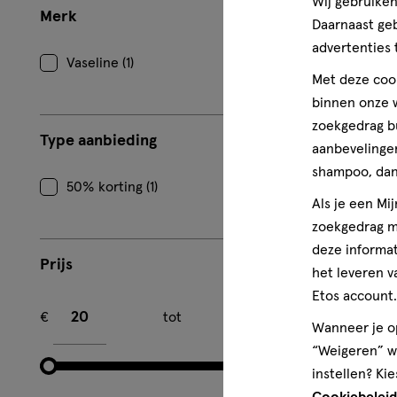
Wij gebruiken
Merk
1
zalf
Daarnaast ge
advertenties 
Vaseline (1)
Met deze cook
binnen onze w
zoekgedrag b
Type aanbieding
aanbevelingen
shampoo, dan 
50% korting (1)
Als je een Mi
zoekgedrag me
deze informat
Prijs
het leveren v
Etos account.
Minimum bedrag
Maximum bedrag
€
tot
€
Wanneer je op
“Weigeren” wo
instellen? Kie
Cookiebeleid