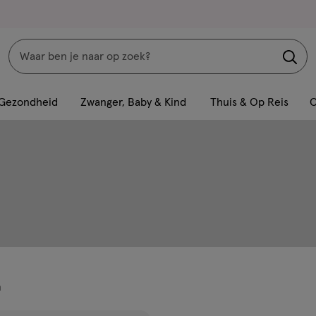
Zoeken
Interactie
met
Gezondheid
Zwanger, Baby & Kind
Thuis & Op Reis
C
dit
veld
opent
een
volledig
venster
met
geavanceerde
zoekopties
n