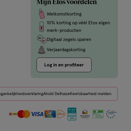
Mijn Etos voordelen
Welkomstkorting
10% korting op véél Etos eigen
merk-producten
Digitaal zegels sparen
Verjaardagskorting
Log in en profiteer
gankelijkheidsverklaring
Ahold Delhaize
Kwetsbaarheid melden