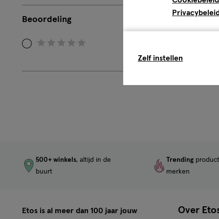
Privacybelei
Beoordeling
Filteren
Zelf instellen
op
Beoordeling:
0
500+ winkels
, altijd in de
Trending
produc
buurt
merken
Over Eto
Etos is al meer dan 100 jaar jouw