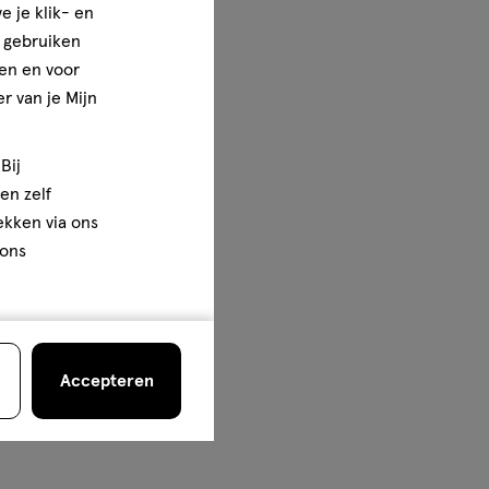
e je klik- en
e gebruiken
en en voor
r van je Mijn
Bij
en zelf
rekken via ons
 ons
Accepteren