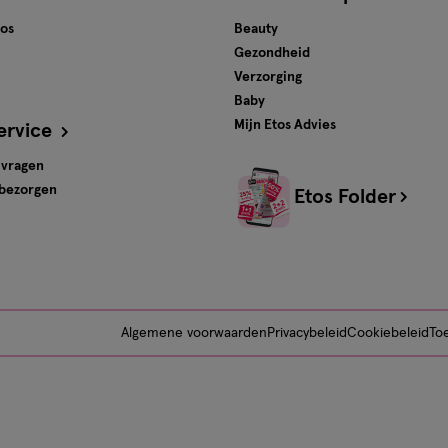
tos
Beauty
Gezondheid
Verzorging
Baby
Mijn Etos Advies
ervice
 vragen
 bezorgen
Etos Folder
Algemene voorwaarden
Privacybeleid
Cookiebeleid
Toe