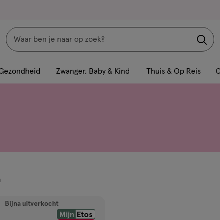
Zoeken
Interactie
met
Gezondheid
Zwanger, Baby & Kind
Thuis & Op Reis
C
dit
veld
opent
een
volledig
venster
met
geavanceerde
n
zoekopties
ucten
Bijna uitverkocht
Mijn
Etos