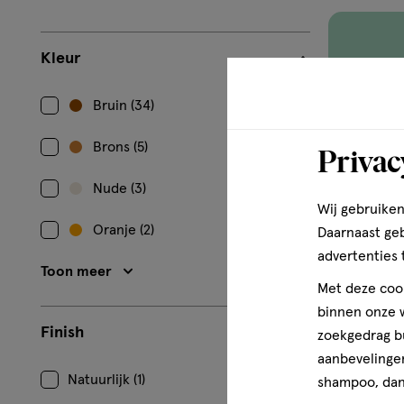
Kleur
Bruin (34)
Brons (5)
Privac
Nude (3)
Wij gebruiken
Oranje (2)
Daarnaast ge
advertenties 
Toon meer
Met deze cook
binnen onze w
Finish
zoekgedrag b
aanbevelingen
Natuurlijk (1)
shampoo, dan 