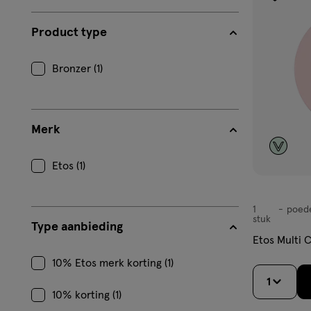
toevoe
aan
Product type
verlangl
Bronzer (1)
Merk
Etos (1)
1
poed
poeder
stuk
Type aanbieding
Etos Multi 
10% Etos merk korting (1)
1
10% korting (1)