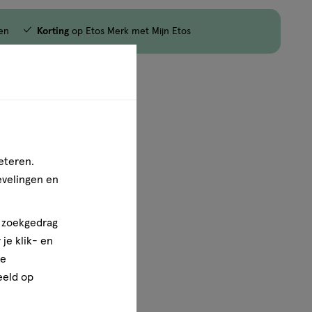
en
Korting
op Etos Merk met Mijn Etos
1
van
1
eteren.
evelingen en
n zoekgedrag
je klik- en
ze
eeld op