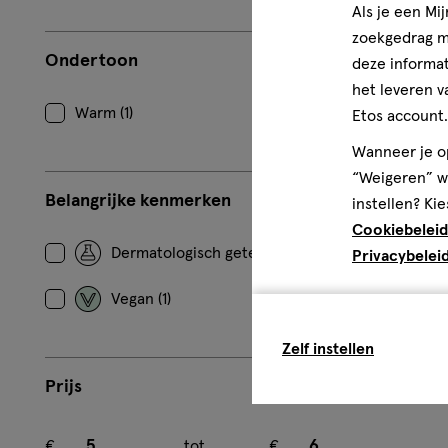
Als je een Mi
zoekgedrag me
Ondertoon
deze informat
het leveren v
Warm (1)
Etos account.
Wanneer je op
“Weigeren” wo
Belangrijke kenmerken
instellen? Kie
Cookiebeleid
Dermatologisch getest (1)
Privacybelei
Vegan (1)
Zelf instellen
Prijs
Minimum bedrag
Maximum bedrag
€
tot
€