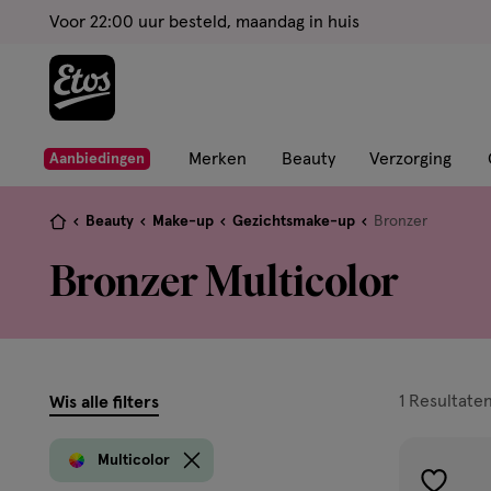
ga
Voor 22:00 uur besteld, maandag in huis
naar
de
hoofd
content
ga
Merken
Beauty
Verzorging
Aanbiedingen
naar
de
Je
Beauty
Make-up
Gezichtsmake-up
Bronzer
zoekbalk
bent
Bronzer Multicolor
ga
hier:
naar
de
footer
filters
1
Resultate
Wis alle filters
prod
Multicolor