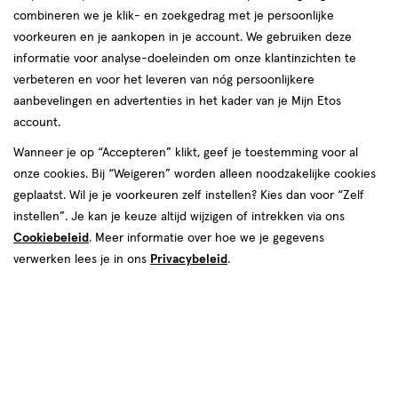
combineren we je klik- en zoekgedrag met je persoonlijke
voorkeuren en je aankopen in je account. We gebruiken deze
Multicolor
informatie voor analyse-doeleinden om onze klantinzichten te
verbeteren en voor het leveren van nóg persoonlijkere
producten
aanbevelingen en advertenties in het kader van je Mijn Etos
Bijna uitverkocht
Bijna uitverkocht
account.
Mijn
Etos
toevoegen
toevoegen
10%
Wanneer je op “Accepteren” klikt, geef je toestemming voor al
aan
aan
korting
onze cookies. Bij “Weigeren” worden alleen noodzakelijke cookies
verlanglijst
verlanglijst
geplaatst. Wil je je voorkeuren zelf instellen? Kies dan voor “Zelf
instellen”. Je kan je keuze altijd wijzigen of intrekken via ons
Cookiebeleid
. Meer informatie over hoe we je gegevens
verwerken lees je in ons
Privacybeleid
.
van € 5.99 voor € 5.39
5
.
€ 4.99
4
.
5
.
99
39
99
1
poeder
poeder
5
poeder
stuk
poeder
GR
Etos Multi Color Bronzing
W7 Afterglow Blush & Highlight
Powder