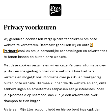
ga
Voor 22:00 uur besteld, maandag in huis
naar
de
Menu
hoofd
Zoeken
Privacy voorkeuren
content
›
›
ga
Interactie
naar
Wij gebruiken cookies (en vergelijkbare technieken) om onze
Je
Beauty
Make-up
Gezichtsmake-up
met
de
website te verbeteren. Daarnaast gebruiken wij en onze
8
bent
Gezichtsmake-up
dit
zoekbalk
Partners
cookies om je persoonlijke aanbevelingen en advertenties
ers
Weleda
hier:
veld
ga
te tonen binnen en buiten onze website.
Multicolor
opent
naar
Met deze cookies verzamelen wij en onze Partners informatie over
een
de
je klik- en zoekgedrag binnen onze website. Onze Partners
Foundation
Concealer
Blush
Bronzer
Setting- en fixing spray
Co
volledig
footer
verzamelen mogelijk ook informatie over je klik- en zoekgedrag
venster
buiten onze website. Hiermee kunnen we de website en app, onze
met
aanbevelingen en advertenties aanpassen aan je interesses. Zoek
geavanceerde
je bijvoorbeeld op shampoo, dan kun je een advertentie over
zoekopties
shampoo te zien krijgen.
Filteren
(9)
Sorteer
1
Als je een Mijn Etos account hebt en hierop bent ingelogd, dan