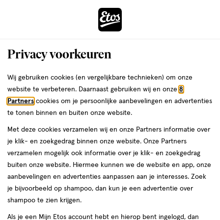
ga
Voor 22:00 uur besteld,
morgen in huis
naar
de
Menu
hoofd
Zoeken
Privacy voorkeuren
content
›
›
ga
Interactie
naar
Wij gebruiken cookies (en vergelijkbare technieken) om onze
Je
Beauty
Make-up
Lipmake-up
Lipgloss
met
de
website te verbeteren. Daarnaast gebruiken wij en onze
8
bent
Lipgloss Bordeaux
dit
zoekbalk
Partners
cookies om je persoonlijke aanbevelingen en advertenties
ers
Weleda
hier:
veld
ga
te tonen binnen en buiten onze website.
opent
naar
Met deze cookies verzamelen wij en onze Partners informatie over
een
de
je klik- en zoekgedrag binnen onze website. Onze Partners
volledig
footer
verzamelen mogelijk ook informatie over je klik- en zoekgedrag
venster
buiten onze website. Hiermee kunnen we de website en app, onze
met
aanbevelingen en advertenties aanpassen aan je interesses. Zoek
Filteren
(6)
Sorteer
1
geavanceerde
je bijvoorbeeld op shampoo, dan kun je een advertentie over
zoekopties
shampoo te zien krijgen.
Bordeaux
Als je een Mijn Etos account hebt en hierop bent ingelogd, dan