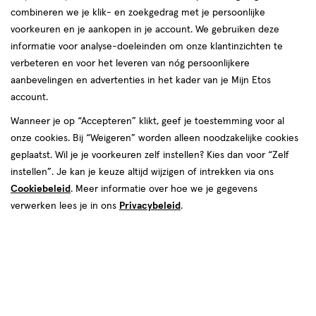
combineren we je klik- en zoekgedrag met je persoonlijke
voorkeuren en je aankopen in je account. We gebruiken deze
producten
Bijna uitverkocht
informatie voor analyse-doeleinden om onze klantinzichten te
toevoegen
toevoegen
verbeteren en voor het leveren van nóg persoonlijkere
aan
aan
aanbevelingen en advertenties in het kader van je Mijn Etos
verlanglijst
verlanglijst
account.
Wanneer je op “Accepteren” klikt, geef je toestemming voor al
onze cookies. Bij “Weigeren” worden alleen noodzakelijke cookies
geplaatst. Wil je je voorkeuren zelf instellen? Kies dan voor “Zelf
instellen”. Je kan je keuze altijd wijzigen of intrekken via ons
Cookiebeleid
. Meer informatie over hoe we je gegevens
€ 11.99
11
.
€ 11.99
11
.
99
99
1
crème
1
crème
verwerken lees je in ons
Privacybeleid
.
crème
crème
stuk
stuk
NYX Professional Makeup Lip IV
NYX Professional Makeup Lip IV
Hydraterende Lipgloss Stain
Hydraterende Lipgloss Stain
Berry Thirsty
Drippin in Rose
+4
+4
Toevoegen
Toevoegen
1
1
verhoog aantal met één
,
Bijna uitverkocht!
verhoog aanta
Er zi