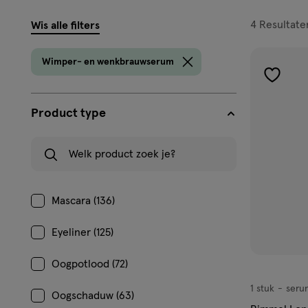
filters
4
Resultate
Wis alle filters
prod
Wimper- en wenkbrauwserum
toevoe
aan
Product type
verlangl
Welk product zoek je?
Mascara (136)
Eyeliner (125)
Oogpotlood (72)
1 stuk
seru
serum
Oogschaduw (63)