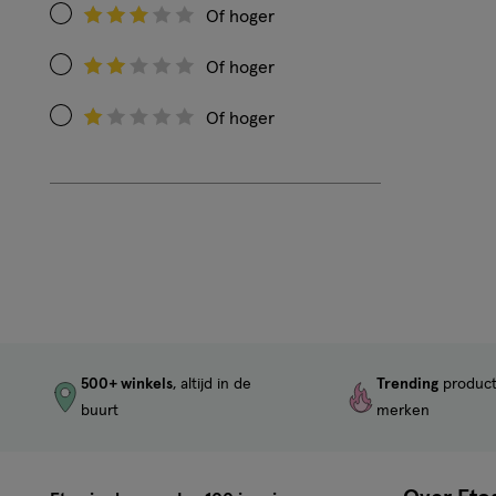
op
Of hoger
Filteren
Beoordeling:
op
4
Of hoger
Filteren
Beoordeling:
op
3
Of hoger
Filteren
Beoordeling:
op
2
Beoordeling:
1
500+ winkels
, altijd in de
Trending
produc
buurt
merken