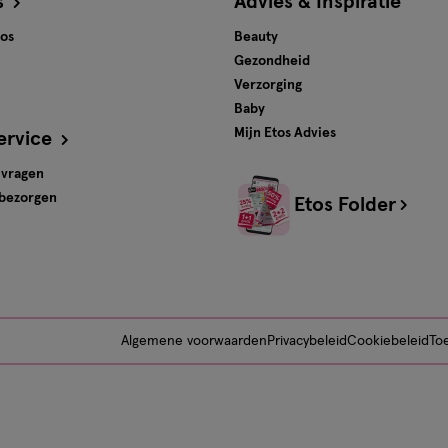
s
Advies & Inspiratie
tos
Beauty
Gezondheid
Verzorging
Baby
Mijn Etos Advies
ervice
 vragen
 bezorgen
Etos Folder
Algemene voorwaarden
Privacybeleid
Cookiebeleid
Toe