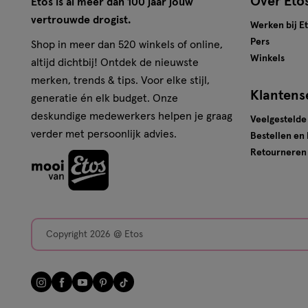
Over Eto
Etos is al meer dan 100 jaar jouw
vertrouwde drogist.
Werken bij E
Pers
Shop in meer dan 520 winkels of online,
Winkels
altijd dichtbij! Ontdek de nieuwste
merken, trends & tips. Voor elke stijl,
Klantens
generatie én elk budget. Onze
deskundige medewerkers helpen je graag
Veelgestelde
verder met persoonlijk advies.
Bestellen en
Retourneren
Copyright 2026 @ Etos