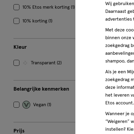
Wij gebruiken
10% Etos merk korting (1)
Daarnaast ge
10 ML
seru
serum
advertenties 
W7 Absolut
10% korting (1)
Wenkbrauw
Met deze cook
binnen onze w
zoekgedrag b
Kleur
aanbevelingen
shampoo, dan 
Transparant (2)
Als je een Mi
zoekgedrag me
deze informat
Belangrijke kenmerken
het leveren v
Etos account.
Vegan (1)
Wanneer je op
“Weigeren” wo
instellen? Kie
Prijs