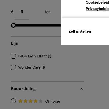
Cookiebeleid
Minimum bedrag
Maximum bedrag
Privacybelei
€
tot
€
Zelf instellen
Lijn
False Lash Effect (1)
Wonder'Care (1)
Beoordeling
Of hoger
Filteren