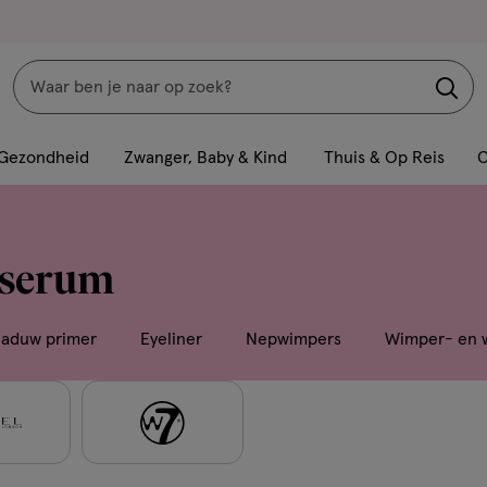
Zoeken
Interactie
met
Gezondheid
Zwanger, Baby & Kind
Thuis & Op Reis
C
dit
veld
opent
wserum
een
volledig
venster
aduw primer
Eyeliner
Nepwimpers
Wimper- en 
met
geavanceerde
zoekopties