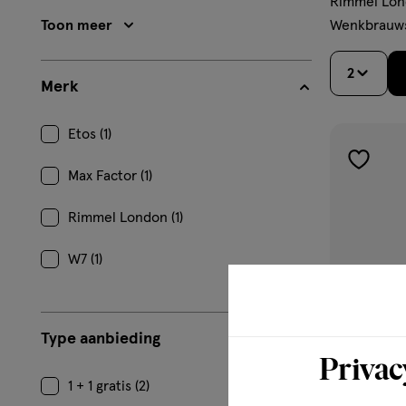
Rimmel Lon
Toon meer
Wenkbrauw
2
Merk
Etos (1)
toevoe
Max Factor (1)
aan
verlangl
Rimmel London (1)
W7 (1)
Type aanbieding
Privac
1 + 1 gratis (2)