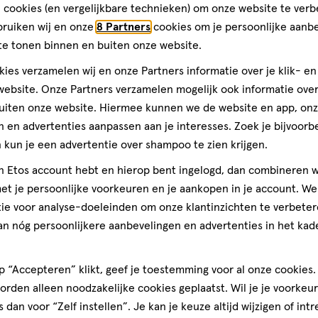
€ 3.49
3
.
49
 cookies (en vergelijkbare technieken) om onze website te verb
bruiken wij en onze
8 Partners
cookies om je persoonlijke aanb
m
te tonen binnen en buiten onze website.
e Wimper- en
serum
ies verzamelen wij en onze Partners informatie over je klik- e
ebsite. Onze Partners verzamelen mogelijk ook informatie over 
Stuur
bericht
uiten onze website. Hiermee kunnen we de website en app, on
 en advertenties aanpassen aan je interesses. Zoek je bijvoorb
kun je een advertentie over shampoo te zien krijgen.
Gratis
bezorging vanaf €35
Gratis
retour binnen 30 dag
jn Etos account hebt en hierop bent ingelogd, dan combineren w
t je persoonlijke voorkeuren en je aankopen in je account. W
ie voor analyse-doeleinden om onze klantinzichten te verbeter
4
an nóg persoonlijkere aanbevelingen en advertenties in het kade
 “Accepteren” klikt, geef je toestemming voor al onze cookies. 
rden alleen noodzakelijke cookies geplaatst. Wil je je voorkeur
s dan voor “Zelf instellen”. Je kan je keuze altijd wijzigen of int