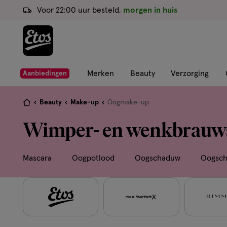
ga
Voor 22:00 uur besteld,
morgen in huis
naar
de
hoofd
content
ga
Merken
Beauty
Verzorging
Aanbiedingen
naar
de
Je
Beauty
Make-up
Oogmake-up
zoekbalk
bent
Wimper- en wenkbrau
ga
hier:
naar
de
Mascara
Oogpotlood
Oogschaduw
Oogsch
footer