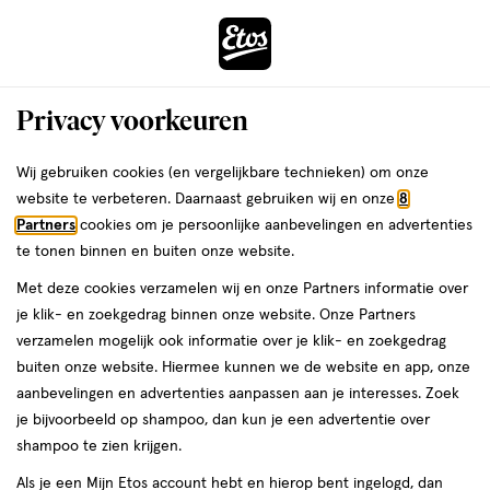
ga
Voor 22:00 uur besteld,
morgen in huis
naar
de
Menu
hoofd
Zoeken
Privacy voorkeuren
content
›
›
ga
Interactie
naar
Wij gebruiken cookies (en vergelijkbare technieken) om onze
Je
Nepnagels
Alles van 2B
met
de
website te verbeteren. Daarnaast gebruiken wij en onze
8
bent
2B Fashion Nails Kunstnagels French
dit
zoekbalk
Partners
cookies om je persoonlijke aanbevelingen en advertenties
ers
Weleda
hier:
veld
ga
Medium 24 stuks
te tonen binnen en buiten onze website.
opent
naar
Met deze cookies verzamelen wij en onze Partners informatie over
een
de
Medium,
4.3
Medium
24 stuks
4.3/5
(4)
je klik- en zoekgedrag binnen onze website. Onze Partners
volledig
24
footer
van
verzamelen mogelijk ook informatie over je klik- en zoekgedrag
venster
stuks,
5
buiten onze website. Hiermee kunnen we de website en app, onze
met
toevoegen
sterren
aanbevelingen en advertenties aanpassen aan je interesses. Zoek
geavanceerde
aan
op
je bijvoorbeeld op shampoo, dan kun je een advertentie over
zoekopties
verlanglijst
basis
shampoo te zien krijgen.
van
Als je een Mijn Etos account hebt en hierop bent ingelogd, dan
4