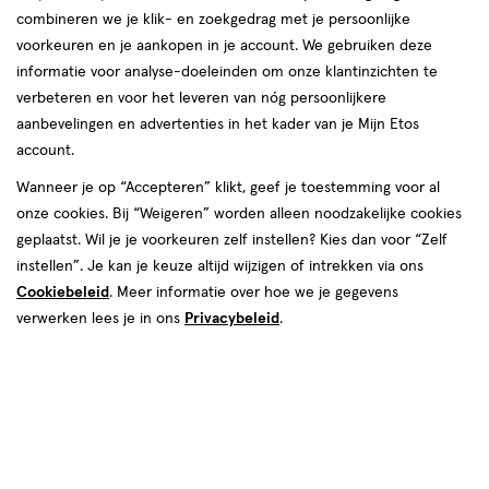
combineren we je klik- en zoekgedrag met je persoonlijke
reviews
voorkeuren en je aankopen in je account. We gebruiken deze
informatie voor analyse-doeleinden om onze klantinzichten te
verbeteren en voor het leveren van nóg persoonlijkere
aanbevelingen en advertenties in het kader van je Mijn Etos
Maat
account.
Small
Medium
Wanneer je op “Accepteren” klikt, geef je toestemming voor al
onze cookies. Bij “Weigeren” worden alleen noodzakelijke cookies
€ 3.99
3
.
99
geplaatst. Wil je je voorkeuren zelf instellen? Kies dan voor “Zelf
instellen”. Je kan je keuze altijd wijzigen of intrekken via ons
Spaar 1 Air Mile
Cookiebeleid
. Meer informatie over hoe we je gegevens
verwerken lees je in ons
Privacybeleid
.
Online bijna uitverkocht
Vóór 22:00 uur besteld, morgen in huis
1
In mijn winkelmandje
verhoog
aantal
met