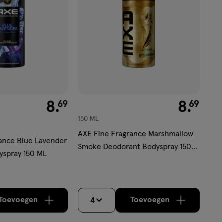
€ 8.69
8
.
€ 8.69
8
.
69
69
150 ML
AXE Fine Fragrance Marshmallow
ance Blue Lavender
Smoke Deodorant Bodyspray 150
yspray 150 ML
ML
Toevoegen
Toevoegen
4
verhoog aantal met één
,
Bijna uitverkocht!
verhoog aantal m
Er zijn nog