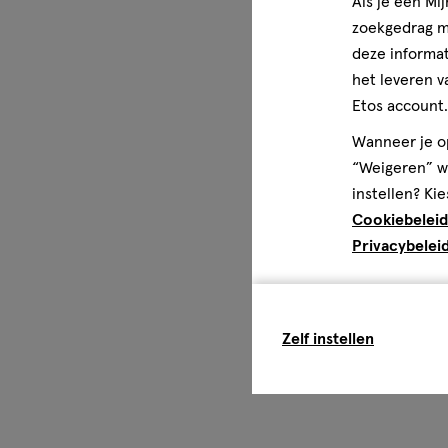
Niet op beschadigde huid spuiten. Stop het gebruik bij uits
Als je een Mi
opzettelijk inademen. Kort drukken zonder langdurig te v
zoekgedrag me
goed geventileerde ruimten. Niet in de richting van de og
deze informat
van de intieme zone. Alleen voor beoogd doel gebruiken.
het leveren v
GEVAAR: Zeer licht ontvlambare aerosol. Houder onder d
Etos account.
verhitting. Verwijderd houden van warmte, hete oppervl
Wanneer je op
andere ontstekingsbronnen. Niet roken. Niet in open vuu
“Weigeren” wo
ontstekingsbronnen spuiten. Ook na gebruik niet doorbo
zonlicht beschermen. Niet blootstellen aan temperature
instellen? Kie
van kinderen houden.
Cookiebeleid
Privacybelei
Zelf instellen