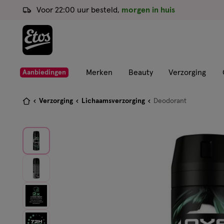
ga
Voor 22:00 uur besteld,
morgen in huis
naar
de
hoofd
content
ga
Merken
Beauty
Verzorging
Aanbiedingen
naar
de
Je
Verzorging
Lichaamsverzorging
Deodorant
zoekbalk
bent
ga
hier:
naar
de
footer