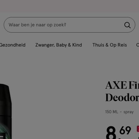
Zoeken
Interactie
met
Gezondheid
Zwanger, Baby & Kind
Thuis & Op Reis
C
dit
veld
opent
een
AXE Fin
volledig
venster
Deodor
met
geavanceerde
150
150 ML
spray
zoekopties
ML,
spray
8
€ 8.69
69
.