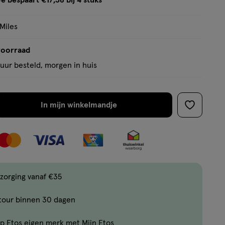
e bespaart €17,38 bij 4 stuks
op
tooltip
basis
 Miles
van
2
voorraad
reviews
uur besteld, morgen in huis
In mijn winkelmandje
verhoog
toevoege
aantal
aan
met
verlanglijs
één
,
Bijna
zorging vanaf €35
uitverkocht!
tour binnen 30 dagen
Er
zijn
p Etos eigen merk met Mijn Etos