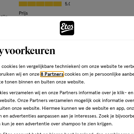
op
Kwaliteit, 5.0 van 5
5.0
basis
Prijs
zijn
van
Andere
anoate, Parfum, Isopropyl
Prijs, 5.0 van 5
5.0
2
oumarin, Geraniol, Limonene,
Gebruiksgemak
reviews
Bijna 
Gebruiksgemak, 5.0 van 5
5.0
den
y voorkeuren
toevoegen
aan
ingskracht een onweerstaanbare
verlanglijst
 cookies (en vergelijkbare technieken) om onze website te verb
e geven om ervoor te zorgen dat,
bruiken wij en onze
8 Partners
cookies om je persoonlijke aanb
kt. Van onze deodorant
te tonen binnen en buiten onze website.
 spray tot onze deodorant voor
antrekkingskracht voor iedereen
ies verzamelen wij en onze Partners informatie over je klik- e
r. Smell ready! Zorg goed voor
ebsite. Onze Partners verzamelen mogelijk ook informatie over 
ze verpakkingen in 2025
uiten onze website. Hiermee kunnen we de website en app, on
 en advertenties aanpassen aan je interesses. Zoek je bijvoorb
kun je een advertentie over shampoo te zien krijgen.