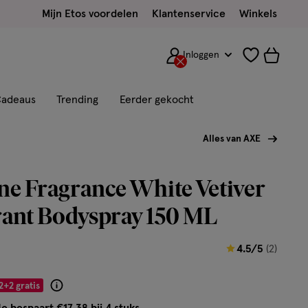
Mijn Etos voordelen
Klantenservice
Winkels
Inloggen
adeaus
Trending
Eerder gekocht
Alles van AXE
e Fragrance White Vetiver
ant Bodyspray 150 ML
4.5
4.5/5
(2)
van
5
2+2 gratis
Product
sterren
badge