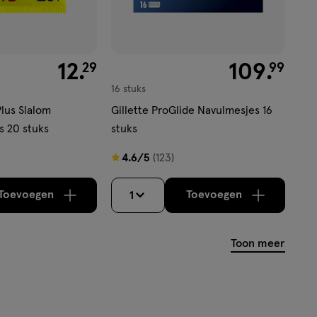
€ 12.29
12
.
€ 109.99
109
.
29
99
16 stuks
Plus Slalom
Gillette ProGlide Navulmesjes 16
 20 stuks
stuks
4.6
4.6/5
(123)
van
5
Toevoegen
Toevoegen
1
verhoog aantal met één
,
Bijna uitverkocht!
verhoog aantal m
Er zijn nog
sterren
op
Toon meer
basis
van
123
reviews