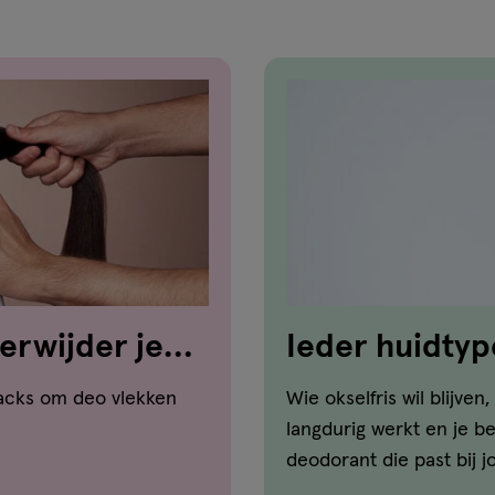
verwijder je
Ieder huidtyp
n
hacks om deo vlekken
Wie okselfris wil blijve
langdurig werkt en je b
deodorant die past bij j