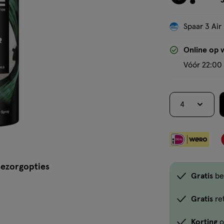
J
Spaar 3 Air
Online op 
Vóór 22:00 
4
ezorgopties
Gratis
be
Gratis
re
Korting
o