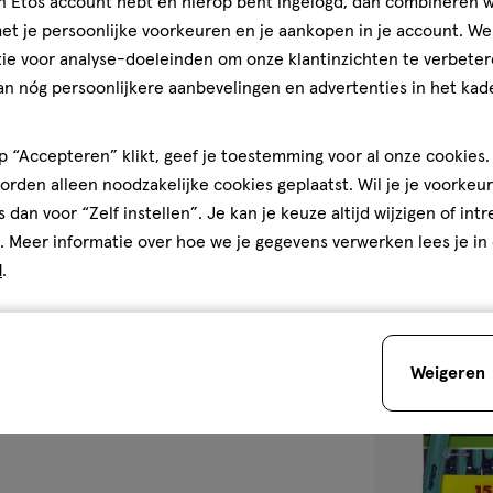
lag of irritatie. Vermijd
jn Etos account hebt en hierop bent ingelogd, dan combineren w
erstuiven. Enkel gebruiken in
t je persoonlijke voorkeuren en je aankopen in je account. W
30
zalf
zalf
GR
en spuiten. Niet voor gebruik
ie voor analyse-doeleinden om onze klantinzichten te verbeter
Purol Gele Zalf
 Alleen voor uitwendig gebruik.
an nóg persoonlijkere aanbevelingen en advertenties in het kade
ruk: kan openbarsten bij
5
5/5
(2)
akken, vonken, open vuur en
van
 “Accepteren” klikt, geef je toestemming voor al onze cookies. 
r of op andere
5
1
rden alleen noodzakelijke cookies geplaatst. Wil je je voorkeur
ren of verbranden. Tegen
sterren
n boven 50°C. Buiten het bereik
s dan voor “Zelf instellen”. Je kan je keuze altijd wijzigen of int
op
. Meer informatie over hoe we je gegevens verwerken lees je in
basis
d
.
van
toevoegen
2
aan
reviews
verlanglijst
Weigeren