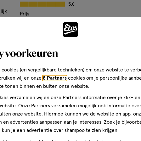
op
Kwaliteit, 5.0 van 5
5.0
basis
lijk
Prijs
en,
van
Andere
Prijs, 5.0 van 5
5.0
eze
14
Gebruiksgemak
reviews
Gebruiksgemak, 5.0 van 5
or
5.0
y voorkeuren
t
toevoegen
aan
ruik
t
verlanglijst
 cookies (en vergelijkbare technieken) om onze website te verb
bruiken wij en onze
8 Partners
cookies om je persoonlijke aanb
te tonen binnen en buiten onze website.
den
ies verzamelen wij en onze Partners informatie over je klik- e
ebsite. Onze Partners verzamelen mogelijk ook informatie over 
uiten onze website. Hiermee kunnen we de website en app, on
 en advertenties aanpassen aan je interesses. Zoek je bijvoorb
kun je een advertentie over shampoo te zien krijgen.