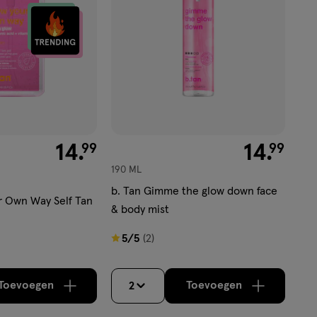
€ 14.99
14
.
€ 14.99
14
.
99
99
190 ML
b. Tan Gimme the glow down face
r Own Way Self Tan
& body mist
5
5/5
(2)
van
5
Toevoegen
Toevoegen
2
verhoog aantal met één
,
Limiet bereikt.
verhoog aantal m
Je kan maximaa
sterren
op