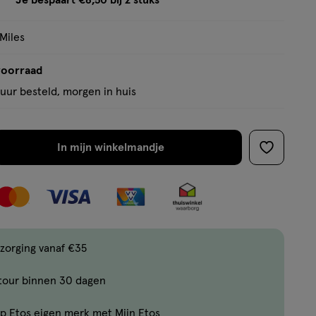
Je bespaart €8,50 bij 2 stuks
op
tooltip
basis
 Miles
van
4
voorraad
reviews
uur besteld, morgen in huis
In mijn winkelmandje
verhoog
toevoege
aantal
aan
met
verlanglijs
één
,
Limiet
zorging vanaf €35
bereikt.
tour binnen 30 dagen
Je
kan
p Etos eigen merk met Mijn Etos