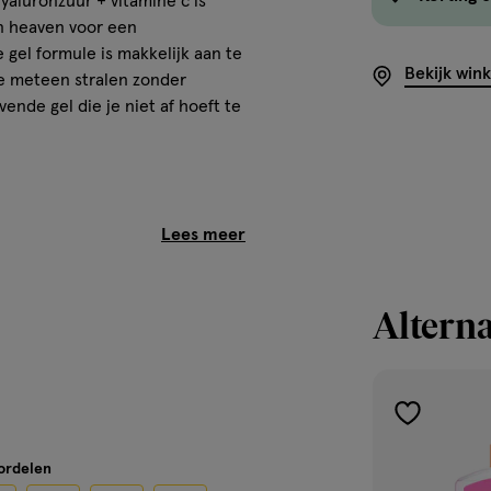
hyaluronzuur + vitamine c is
n heaven voor een
 gel formule is makkelijk aan te
Bekijk win
je meteen stralen zonder
vende gel die je niet af hoeft te
Alterna
toevoegen
aan
oordelen
verlanglijst