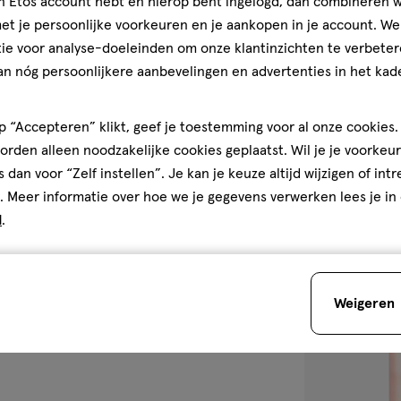
jn Etos account hebt en hierop bent ingelogd, dan combineren w
30 ML
t je persoonlijke voorkeuren en je aankopen in je account. W
e.l.f. Bronzing
ie voor analyse-doeleinden om onze klantinzichten te verbeter
ML
an nóg persoonlijkere aanbevelingen en advertenties in het kade
4.6
4.6/5
(4322)
van
 “Accepteren” klikt, geef je toestemming voor al onze cookies. 
5
rden alleen noodzakelijke cookies geplaatst. Wil je je voorkeur
sterren
s dan voor “Zelf instellen”. Je kan je keuze altijd wijzigen of int
1
op
. Meer informatie over hoe we je gegevens verwerken lees je in
basis
d
.
van
4322
toevoegen
reviews
aan
Weigeren
verlanglijst