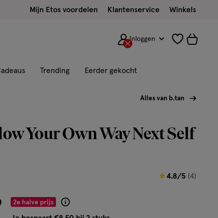
Mijn Etos voordelen
Klantenservice
Winkels
Inloggen
adeaus
Trending
Eerder gekocht
Alles van b.tan
low Your Own Way Next Self
4.8
4.8/5
(4)
van
9
5
2e halve prijs
Product
sterren
badge