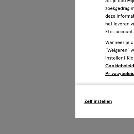
Als je een Mi
zoekgedrag me
deze informat
het leveren v
Etos account.
Wanneer je op
“Weigeren” wo
instellen? Kie
Cookiebeleid
Privacybelei
Zelf instellen