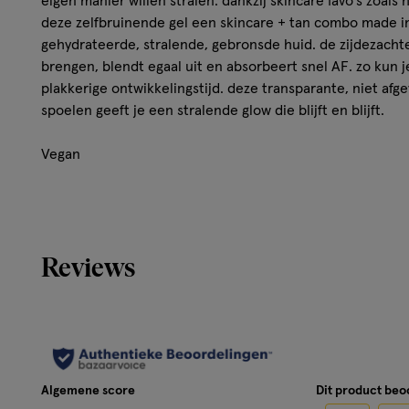
eigen manier willen stralen. dankzij skincare favo's zoals 
deze zelfbruinende gel een skincare + tan combo made i
gehydrateerde, stralende, gebronsde huid. de zijdezachte
brengen, blendt egaal uit en absorbeert snel AF. zo kun 
plakkerige ontwikkelingstijd. deze transparante, niet afge
spoelen geeft je een stralende glow die blijft en blijft.
Vegan
Geen parabenen
Zonder typische zelfbruiner geur
Reviews
Algemene score
Dit product be