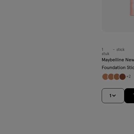
1
stick
stick
stuk
Maybelline New 
Foundation Sti
+2
1