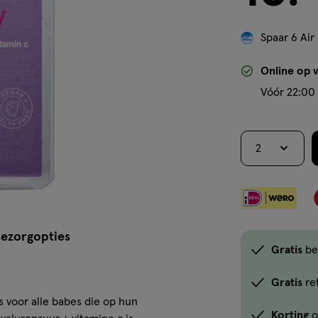
Spaar 6 Air
Online op 
Vóór 22:00 
2
ezorgopties
Gratis
be
Gratis
re
s voor alle babes die op hun
Korting
o