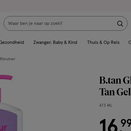
Zoeken
Interactie
met
Gezondheid
Zwanger, Baby & Kind
Thuis & Op Reis
C
dit
veld
lfbruiner
opent
een
B.tan G
volledig
venster
Tan Gel
met
geavanceerde
473
473 ML
zoekopties
ML,
16
€ 16.99
9
.