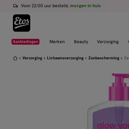
ga
Voor 22:00 uur besteld,
morgen in huis
naar
de
hoofd
content
ga
Merken
Beauty
Verzorging
Aanbiedingen
naar
de
Je
Verzorging
Lichaamsverzorging
Zonbescherming
Ze
zoekbalk
bent
ga
hier:
naar
de
footer