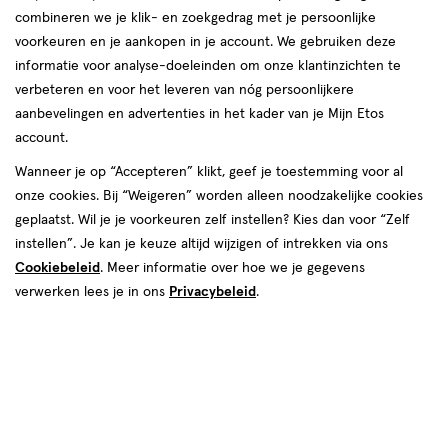
combineren we je klik- en zoekgedrag met je persoonlijke
voorkeuren en je aankopen in je account. We gebruiken deze
informatie voor analyse-doeleinden om onze klantinzichten te
verbeteren en voor het leveren van nóg persoonlijkere
aanbevelingen en advertenties in het kader van je Mijn Etos
account.
Wanneer je op “Accepteren” klikt, geef je toestemming voor al
€ 18.99
18
.
99
onze cookies. Bij “Weigeren” worden alleen noodzakelijke cookies
1+1 gratis
Product
geplaatst. Wil je je voorkeuren zelf instellen? Kies dan voor “Zelf
badge
Je bespaart €18,99 bij 2 stuks
instellen”. Je kan je keuze altijd wijzigen of intrekken via ons
tooltip
Cookiebeleid
. Meer informatie over hoe we je gegevens
Spaar 7 Air Miles
verwerken lees je in ons
Privacybeleid
.
Online op voorraad
Voor 22:00 besteld, maandag in huis
2
In mijn winkelmandje
verhoog
aantal