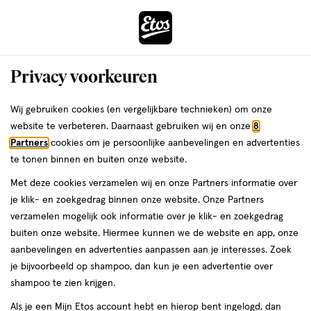
ga
Voor 22:00 uur besteld, maandag in huis
naar
de
Menu
hoofd
Zoeken
Privacy voorkeuren
content
›
›
ga
Interactie
naar
Wij gebruiken cookies (en vergelijkbare technieken) om onze
Je
Zonbescherming
Alles van Bondi Sands
met
de
website te verbeteren. Daarnaast gebruiken wij en onze
8
bent
Bondi Sands SPF50+ Everyday
dit
zoekbalk
Partners
cookies om je persoonlijke aanbevelingen en advertenties
ers
Weleda
hier:
veld
ga
Aerosol Mist Body Spray 103 ML
te tonen binnen en buiten onze website.
opent
naar
Met deze cookies verzamelen wij en onze Partners informatie over
een
de
103
103 ML
je klik- en zoekgedrag binnen onze website. Onze Partners
volledig
ML,
footer
verzamelen mogelijk ook informatie over je klik- en zoekgedrag
venster
1+1
buiten onze website. Hiermee kunnen we de website en app, onze
toevoegen
met
gratis
aanbevelingen en advertenties aanpassen aan je interesses. Zoek
aan
geavanceerde
je bijvoorbeeld op shampoo, dan kun je een advertentie over
verlanglijst
zoekopties
shampoo te zien krijgen.
Als je een Mijn Etos account hebt en hierop bent ingelogd, dan