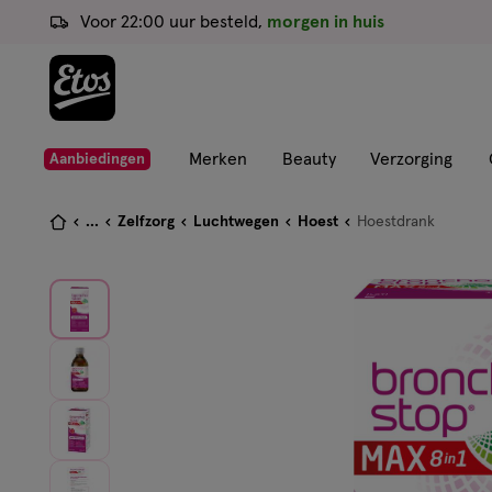
ga
Voor 22:00 uur besteld,
morgen in huis
naar
de
hoofd
content
ga
Merken
Beauty
Verzorging
Aanbiedingen
naar
de
Je
...
Zelfzorg
Luchtwegen
Hoest
Hoestdrank
zoekbalk
bent
ga
hier:
naar
de
footer