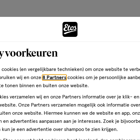
op
basis
van
ik en zicht van kinderen
Andere
1
reviews
Bijna 
y voorkeuren
toevoegen
aan
 cookies (en vergelijkbare technieken) om onze website te verb
verlanglijst
bruiken wij en onze
8 Partners
cookies om je persoonlijke aanb
te tonen binnen en buiten onze website.
ies verzamelen wij en onze Partners informatie over je klik- e
ebsite. Onze Partners verzamelen mogelijk ook informatie over 
uiten onze website. Hiermee kunnen we de website en app, on
 en advertenties aanpassen aan je interesses. Zoek je bijvoorb
kun je een advertentie over shampoo te zien krijgen.