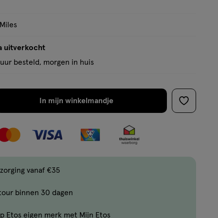
 Miles
a uitverkocht
uur besteld, morgen in huis
In mijn winkelmandje
verhoog
toevoege
aantal
aan
met
verlanglijs
één
,
Bijna
zorging vanaf €35
uitverkocht!
tour binnen 30 dagen
Er
zijn
p Etos eigen merk met Mijn Etos