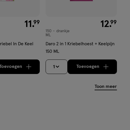
€ 11.99
11
.
€ 12.99
12
.
99
99
150
drankje
drankje
ML
riebel In De Keel
Daro 2 in 1 Kriebelhoest + Keelpijn
150 ML
Toevoegen
Toevoegen
1
verhoog aantal met één
,
Bijna uitverkocht!
verhoog aantal m
Er zijn nog
Toon meer