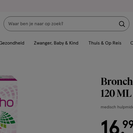
Zoeken
Interactie
met
Gezondheid
Zwanger, Baby & Kind
Thuis & Op Reis
C
dit
veld
opent
een
Broncho
volledig
venster
120 ML
met
geavanceerde
medisch
medisch hulpmid
zoekopties
hulpmiddel,
16
120
€ 16.99
9
.
ML,