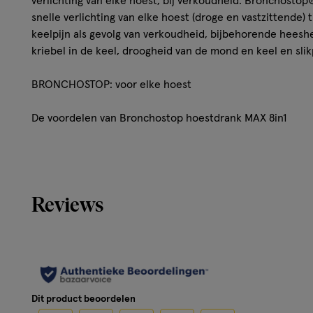
verlichting van elke hoest, bij verkoudheid. Bronchostop
snelle verlichting van elke hoest (droge en vastzittende)
keelpijn als gevolg van verkoudheid, bijbehorende heesh
kriebel in de keel, droogheid van de mond en keel en sli
BRONCHOSTOP: voor elke hoest
De voordelen van Bronchostop hoestdrank MAX 8in1
Verlicht droge hoest
Verlicht keelpijn
Verlicht droge keel
Reviews
Verlicht heesheid
Verlicht vastzittende hoest
Verlicht kriebel in de keel
Verlicht moeite met slikken
Verlicht drang tot keelschrapen
Bevat geen alcohol
Dit product beoordelen
Lactose-en glutenvrij