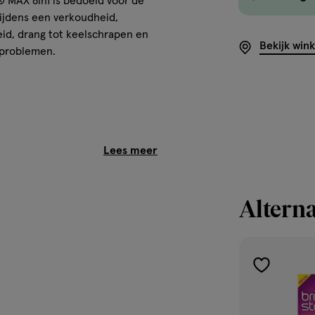
® MAX 8in1 is bedoeld voor de
 tijdens een verkoudheid,
eid, drang tot keelschrapen en
Bekijk win
kproblemen.
Alterna
toevoegen
aan
verlanglijst