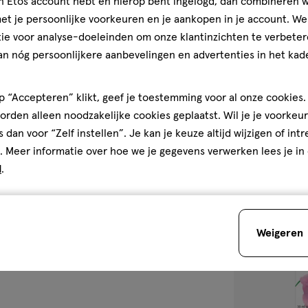
jn Etos account hebt en hierop bent ingelogd, dan combineren w
medisch
20
medisch
t je persoonlijke voorkeuren en je aankopen in je account. W
hulpmiddel
stuk
hulpmiddel,
ie voor analyse-doeleinden om onze klantinzichten te verbeter
Bronchostop Di
dragee
an nóg persoonlijkere aanbevelingen en advertenties in het kade
bij Keelpijn Dr
 “Accepteren” klikt, geef je toestemming voor al onze cookies. 
1
rden alleen noodzakelijke cookies geplaatst. Wil je je voorkeur
s dan voor “Zelf instellen”. Je kan je keuze altijd wijzigen of int
. Meer informatie over hoe we je gegevens verwerken lees je in
Bijna 
d
.
toevoegen
aan
verlanglijst
Weigeren