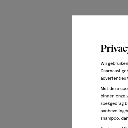
Disclaimer
Lees voor gebruik de gebruiksaanwijzing. Buiten het bere
bewaren.
Privac
Wij gebruiken
Daarnaast ge
advertenties 
Met deze cook
binnen onze w
zoekgedrag b
aanbevelingen
shampoo, dan 