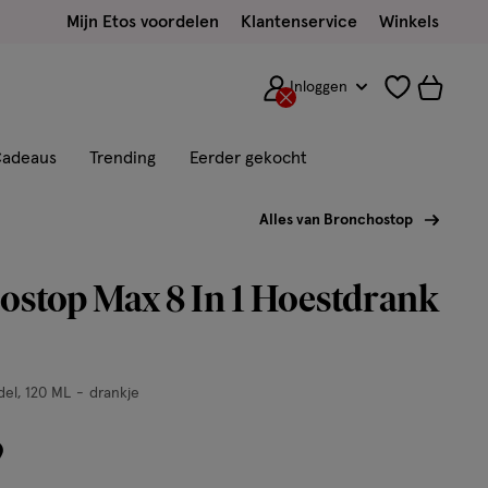
Mijn Etos voordelen
Klantenservice
Winkels
Inloggen
adeaus
Trending
Eerder gekocht
Alles van Bronchostop
stop Max 8 In 1 Hoestdrank
del
120 ML
drankje
9