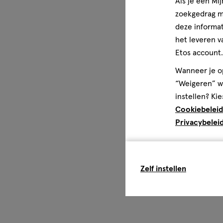
Als je een Mi
zoekgedrag me
deze informat
het leveren v
Etos account.
Wanneer je op
“Weigeren” wo
instellen? Kie
Cookiebeleid
Privacybelei
Zelf instellen