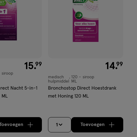
€ 15.99
15
.
€ 14.99
14
.
99
99
siroop
medisch
120
siroop
medisch
hulpmiddel
ML
hulpmiddel,
rect Nacht 5-in-1
Bronchostop Direct Hoestdrank
siroop
0 ML
met Honing 120 ML
Toevoegen
Toevoegen
1
verhoog aantal met één
,
Bijna uitverkocht!
verhoog aantal m
Er zijn nog