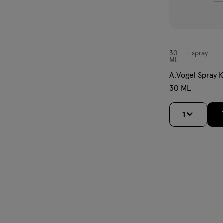
30
spray
spray
ML
A.Vogel Spray K
30 ML
1