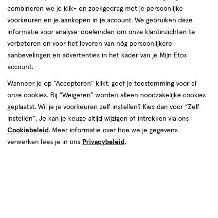
combineren we je klik- en zoekgedrag met je persoonlijke
reviews
voorkeuren en je aankopen in je account. We gebruiken deze
informatie voor analyse-doeleinden om onze klantinzichten te
verbeteren en voor het leveren van nóg persoonlijkere
aanbevelingen en advertenties in het kader van je Mijn Etos
€ 24.95
24
.
95
account.
Spaar 9 Air Miles
Wanneer je op “Accepteren” klikt, geef je toestemming voor al
onze cookies. Bij “Weigeren” worden alleen noodzakelijke cookies
Online op voorraad
geplaatst. Wil je je voorkeuren zelf instellen? Kies dan voor “Zelf
Vóór 22:00 uur besteld, morgen in huis
instellen”. Je kan je keuze altijd wijzigen of intrekken via ons
Cookiebeleid
. Meer informatie over hoe we je gegevens
verwerken lees je in ons
Privacybeleid
.
1
In mijn winkelmandje
verhoog
aantal
met
één
,
Bijna
Gratis
bezorging vanaf €35