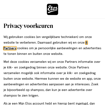
ga
Voor 22:00 uur besteld,
morgen in huis
naar
de
Menu
hoofd
Zoeken
Privacy voorkeuren
content
›
›
ga
Interactie
naar
Wij gebruiken cookies (en vergelijkbare technieken) om onze
Je
Gewichtsbeheersing
Alles van Cabau
met
de
website te verbeteren. Daarnaast gebruiken wij en onze
8
bent
Cabau Weight Loss Support Red Fruits
dit
zoekbalk
Partners
cookies om je persoonlijke aanbevelingen en advertenties
ers
Weleda
hier:
veld
ga
240 gram
te tonen binnen en buiten onze website.
opent
naar
Met deze cookies verzamelen wij en onze Partners informatie over
een
de
240
3.7
240 GR
poeder
3.7/5
(3)
je klik- en zoekgedrag binnen onze website. Onze Partners
volledig
GR,
footer
van
verzamelen mogelijk ook informatie over je klik- en zoekgedrag
venster
poeder
5
buiten onze website. Hiermee kunnen we de website en app, onze
met
toevoegen
sterren
aanbevelingen en advertenties aanpassen aan je interesses. Zoek
geavanceerde
aan
op
je bijvoorbeeld op shampoo, dan kun je een advertentie over
zoekopties
verlanglijst
basis
shampoo te zien krijgen.
van
Als je een Mijn Etos account hebt en hierop bent ingelogd, dan
3