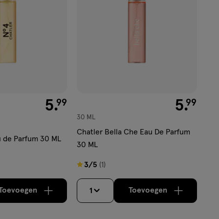
€ 5.99
5
.
€ 5.99
5
.
99
99
30 ML
Chatler Bella Che Eau De Parfum
u de Parfum 30 ML
30 ML
3
3/5
(1)
van
5
Toevoegen
Toevoegen
1
verhoog aantal met één
,
Bijna uitverkocht!
verhoog aantal m
Er zijn nog
sterren
op