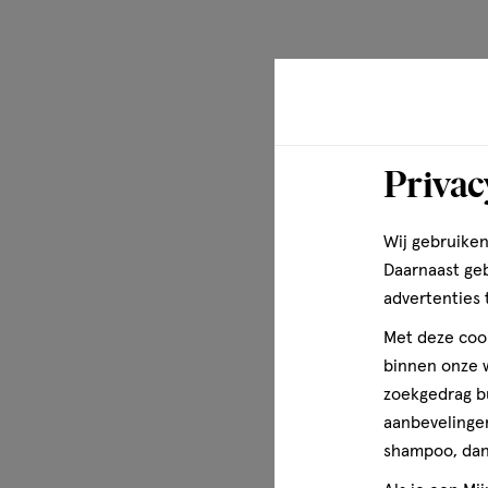
Privac
Wij gebruiken
Daarnaast ge
advertenties 
Met deze cook
binnen onze w
zoekgedrag b
aanbevelingen
shampoo, dan 