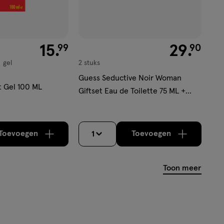
€ 15.99
15
.
€ 29.90
29
.
99
90
gel
2 stuks
Guess Seductive Noir Woman
t Gel 100 ML
Giftset Eau de Toilette 75 ML +
Bodymist 125 ML
Toevoegen
Toevoegen
1
verhoog aantal met één
,
Bijna uitverkocht!
verhoog aantal m
Er zijn nog
Toon meer