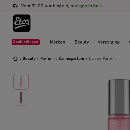
ga
Voor 22:00 uur besteld,
morgen in huis
naar
de
hoofd
content
ga
Merken
Beauty
Verzorging
Aanbiedingen
naar
de
Je
Beauty
Parfum
Damesparfum
Eau de Parfum
zoekbalk
bent
ga
hier:
naar
de
footer