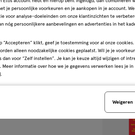
jn Etos account hebt en hierop bent ingelogd, dan combineren w
30
spray
spray
ML
t je persoonlijke voorkeuren en je aankopen in je account. W
Chatler Blue R
ie voor analyse-doeleinden om onze klantinzichten te verbeter
30 ML
an nóg persoonlijkere aanbevelingen en advertenties in het kade
4
4/5
(1)
van
 “Accepteren” klikt, geef je toestemming voor al onze cookies. 
5
1
rden alleen noodzakelijke cookies geplaatst. Wil je je voorkeur
sterren
s dan voor “Zelf instellen”. Je kan je keuze altijd wijzigen of int
op
. Meer informatie over hoe we je gegevens verwerken lees je in
Bijna 
basis
d
.
van
toevoegen
1
aan
reviews
verlanglijst
Weigeren