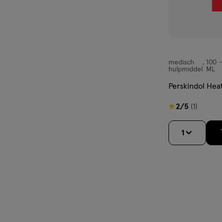
medisch
100
medisch
hulpmiddel
ML
hulpmiddel,
Perskindol Hea
gel
2
2/5
(1)
van
5
1
sterren
op
basis
van
1
reviews