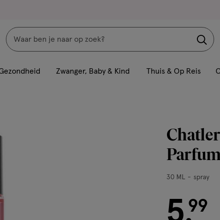
Zoeken
Interactie
met
Gezondheid
Zwanger, Baby & Kind
Thuis & Op Reis
C
dit
veld
opent
een
Chatler
volledig
venster
Parfum
met
geavanceerde
30
30 ML
spray
zoekopties
ML,
5
spray
€ 5.99
99
.