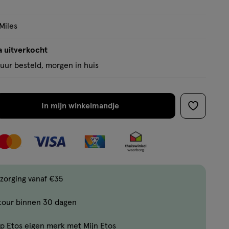
Miles
a uitverkocht
uur besteld, morgen in huis
In mijn winkelmandje
verhoog
toevoege
aantal
aan
met
verlanglijs
één
,
Bijna
zorging vanaf €35
uitverkocht!
tour binnen 30 dagen
Er
zijn
p Etos eigen merk met Mijn Etos