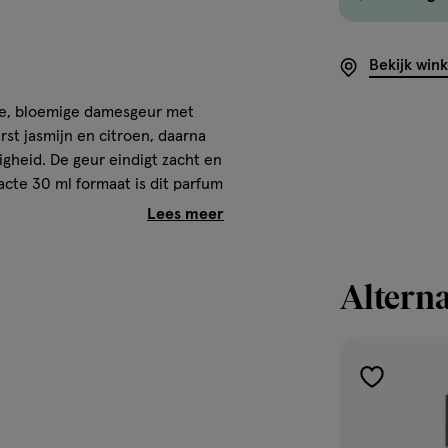
Bekijk win
te, bloemige damesgeur met
rst jasmijn en citroen, daarna
igheid. De geur eindigt zacht en
acte 30 ml formaat is dit parfum
Alterna
toevoegen
aan
verlanglijst