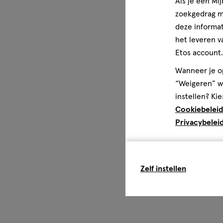
Als je een Mi
zoekgedrag me
deze informat
het leveren v
Etos account.
Wanneer je op
“Weigeren” wo
instellen? Kie
Cookiebeleid
Privacybelei
Zelf instellen