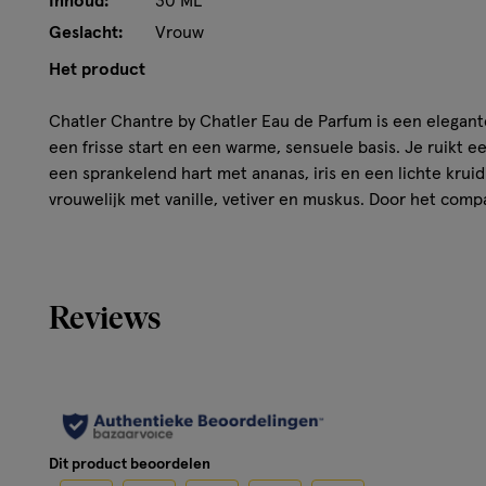
Inhoud:
30 ML
Geslacht:
Vrouw
Het product
Chatler Chantre by Chatler Eau de Parfum is een elegan
een frisse start en een warme, sensuele basis. Je ruikt ee
een sprankelend hart met ananas, iris en een lichte kruid
vrouwelijk met vanille, vetiver en muskus. Door het comp
ideaal voor onderweg en past het makkelijk in je handtas.
Kenmerken
Reviews
Eau de Parfum met een bloemig en fris karakter
Top: jasmijn en citroen
Hart: ananas, iris, patchoeli, roze peper en hyacint
Basis: muskus, vanille en vetiver
Handig travelsize formaat van 30 ml
Dit product beoordelen