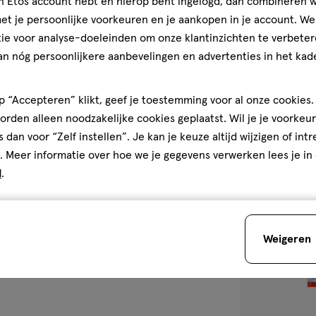
ML
jn Etos account hebt en hierop bent ingelogd, dan combineren w
Chatler Grey E
t je persoonlijke voorkeuren en je aankopen in je account. W
ie voor analyse-doeleinden om onze klantinzichten te verbeter
an nóg persoonlijkere aanbevelingen en advertenties in het kade
1
 “Accepteren” klikt, geef je toestemming voor al onze cookies. 
rden alleen noodzakelijke cookies geplaatst. Wil je je voorkeur
s dan voor “Zelf instellen”. Je kan je keuze altijd wijzigen of int
toevoegen
. Meer informatie over hoe we je gegevens verwerken lees je in
aan
d
.
verlanglijst
Weigeren