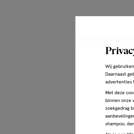
Privac
Wij gebruiken
Daarnaast ge
advertenties 
Met deze cook
binnen onze w
zoekgedrag b
aanbevelingen
shampoo, dan 