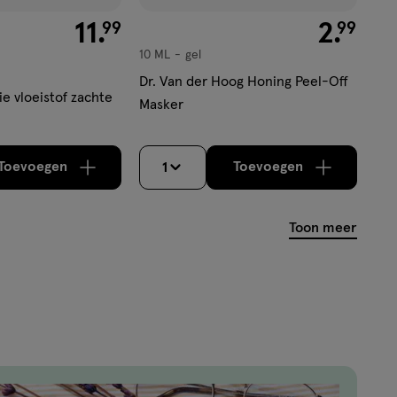
€ 11.99
11
.
€ 2.99
2
.
99
99
10 ML
gel
gel
Dr. Van der Hoog Honing Peel-Off
ie vloeistof zachte
Masker
Toevoegen
Toevoegen
1
verhoog aantal met één
,
Bijna uitverkocht!
verhoog aantal m
Er zijn nog
Toon meer