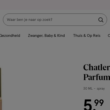
Zoeken
Interactie
met
Gezondheid
Zwanger, Baby & Kind
Thuis & Op Reis
C
dit
veld
opent
een
Chatler
volledig
venster
Parfum
met
geavanceerde
30
30 ML
spray
zoekopties
ML,
5
spray
€ 5.99
99
.