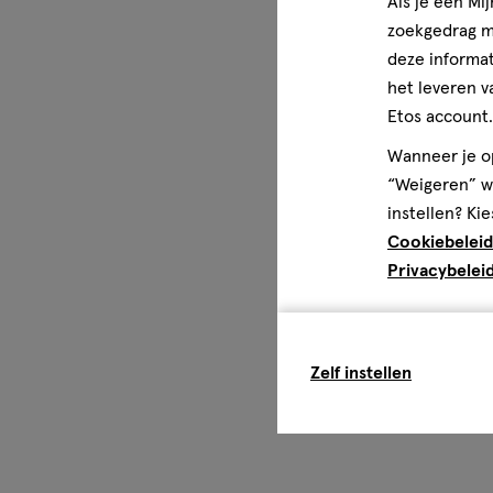
Als je een Mi
zoekgedrag me
deze informat
het leveren v
Etos account.
Wanneer je op
“Weigeren” wo
instellen? Kie
Cookiebeleid
Privacybelei
Zelf instellen