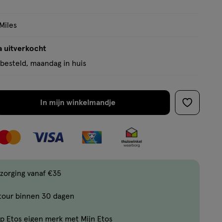
Miles
a uitverkocht
besteld, maandag in huis
In mijn winkelmandje
verhoog
toevoege
aantal
aan
met
verlanglijs
één
,
Bijna
zorging vanaf €35
uitverkocht!
tour binnen 30 dagen
Er
zijn
p Etos eigen merk met Mijn Etos