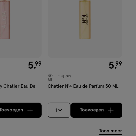
€ 5.99
5
.
€ 5.99
5
.
99
99
30
spray
spray
ML
by Chatler Eau De
Chatler N'4 Eau de Parfum 30 ML
Toevoegen
Toevoegen
1
verhoog aantal met één
,
Bijna uitverkocht!
verhoog aantal m
Er zijn nog
Toon meer