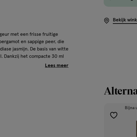
Bekijk win
geur met een frisse fruitige
 bergamot en sappige peer, die
iase jasmijn. De basis van witte
l. Dankzij het compacte 30 ml
makkelijk in je handtas.
Alterna
Bijna 
toevoegen
aan
verlanglijst