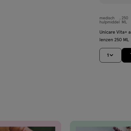
medisch
250
medisch
hulpmiddel
ML
hulpmiddel,
Unicare Vita+ a
lenzen 250 ML
1