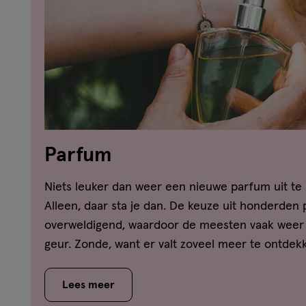
Parfum
Niets leuker dan weer een nieuwe parfum uit te
Alleen, daar sta je dan. De keuze uit honderden 
overweldigend, waardoor de meesten vaak weer 
geur. Zonde, want er valt zoveel meer te ontdekke
misschien ook nog steeds af wat het verschil is
toilette en een eau de parfum? Vindt hier het a
Lees meer
en ontdek welk geurtype jij bent!