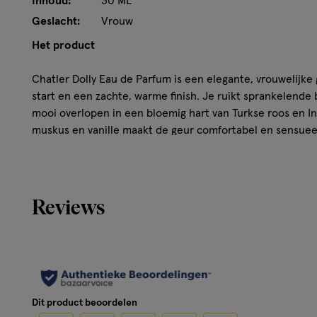
Inhoud:
30 ML
Geslacht:
Vrouw
Het product
Chatler Dolly Eau de Parfum is een elegante, vrouwelijke 
start en een zachte, warme finish. Je ruikt sprankelende
mooi overlopen in een bloemig hart van Turkse roos en Ind
muskus en vanille maakt de geur comfortabel en sensuee
formaat is dit parfum ideaal voor onderweg en past het ge
Kenmerken
Reviews
Eau de Parfum met bloemig en fruitig karakter
Topnoten: bergamot en peer
Hartnoten: Turkse roos en Indiase jasmijn
Basisnoten: witte muskus en vanille
Handig 30 ml formaat, perfect voor onderweg
Dit product beoordelen