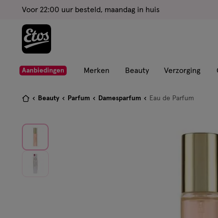
ga
Voor 22:00 uur besteld, maandag in huis
naar
de
hoofd
content
ga
Merken
Beauty
Verzorging
Aanbiedingen
naar
de
Je
Beauty
Parfum
Damesparfum
Eau de Parfum
zoekbalk
bent
ga
hier:
naar
de
footer