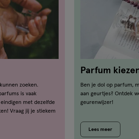
Parfum kiezen:
 kunnen zoeken.
Ben je dol op parfum, m
parfums is vaak
aan geurtjes? Ontdek we
eindigen met dezelfde
geurenwijzer!
n! Vraag jij je stiekem
 tussen een eau de
ntwoord op jouw vragen
Lees meer