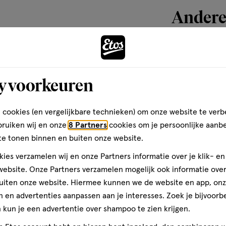
Andere
Bijna 
toevoegen
aan
y voorkeuren
verlanglijst
 cookies (en vergelijkbare technieken) om onze website te verb
bruiken wij en onze
8 Partners
cookies om je persoonlijke aanb
te tonen binnen en buiten onze website.
ies verzamelen wij en onze Partners informatie over je klik- e
ebsite. Onze Partners verzamelen mogelijk ook informatie over 
uiten onze website. Hiermee kunnen we de website en app, on
 en advertenties aanpassen aan je interesses. Zoek je bijvoorb
kun je een advertentie over shampoo te zien krijgen.
30
spray
spray