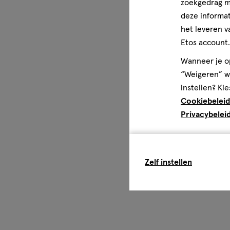
zoekgedrag me
deze informat
het leveren v
Etos account.
Wanneer je op
“Weigeren” wo
instellen? Kie
Cookiebeleid
Privacybelei
Zelf instellen