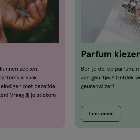
Parfum kiezen:
 kunnen zoeken.
Ben je dol op parfum, m
parfums is vaak
aan geurtjes? Ontdek we
eindigen met dezelfde
geurenwijzer!
n! Vraag jij je stiekem
 tussen een eau de
ntwoord op jouw vragen
Lees meer