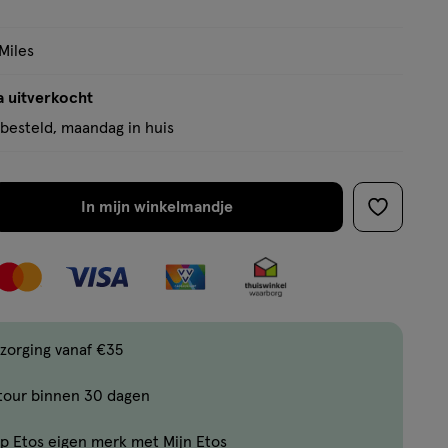
Miles
a uitverkocht
besteld, maandag in huis
In mijn winkelmandje
verhoog
toevoege
aantal
aan
met
verlanglijs
één
,
Bijna
zorging vanaf €35
uitverkocht!
tour binnen 30 dagen
Er
zijn
p Etos eigen merk met Mijn Etos