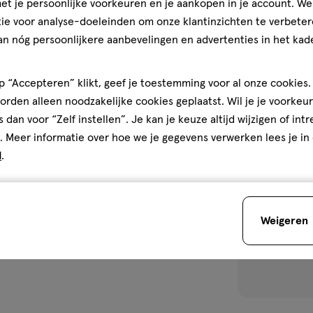
t je persoonlijke voorkeuren en je aankopen in je account. W
4.5
4.5/5
(2)
ie voor analyse-doeleinden om onze klantinzichten te verbeter
van
an nóg persoonlijkere aanbevelingen en advertenties in het kade
5
1
sterren
 “Accepteren” klikt, geef je toestemming voor al onze cookies. 
op
rden alleen noodzakelijke cookies geplaatst. Wil je je voorkeur
basis
s dan voor “Zelf instellen”. Je kan je keuze altijd wijzigen of int
van
toevoegen
. Meer informatie over hoe we je gegevens verwerken lees je in
2
aan
d
.
reviews
verlanglijst
Weigeren