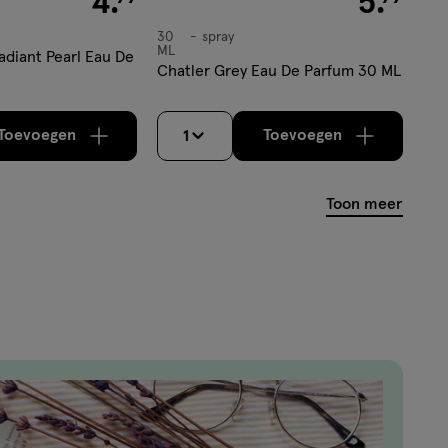
4
.
5
.
30
spray
spray
ML
adiant Pearl Eau De
Chatler Grey Eau De Parfum 30 ML
Toevoegen
Toevoegen
1
verhoog aantal met één
,
Limiet bereikt.
verhoog aantal m
Je kan maximaa
Toon meer