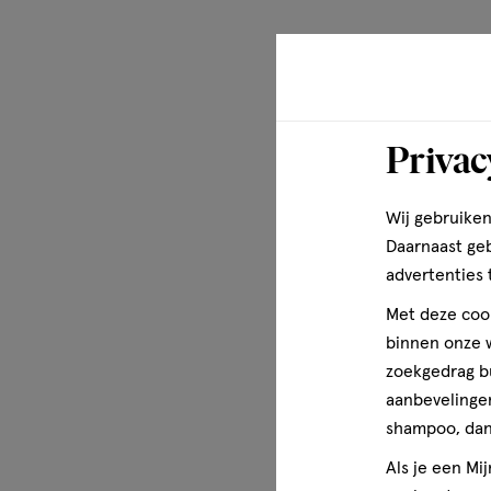
Privac
Wij gebruiken
Daarnaast ge
advertenties 
Met deze cook
binnen onze w
zoekgedrag b
aanbevelingen
shampoo, dan 
Als je een Mi