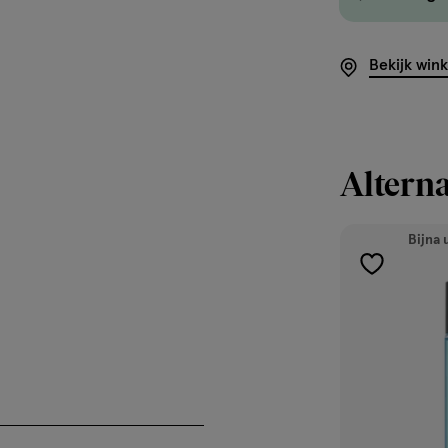
Bekijk win
Alterna
Bijna 
toevoegen
aan
verlanglijst