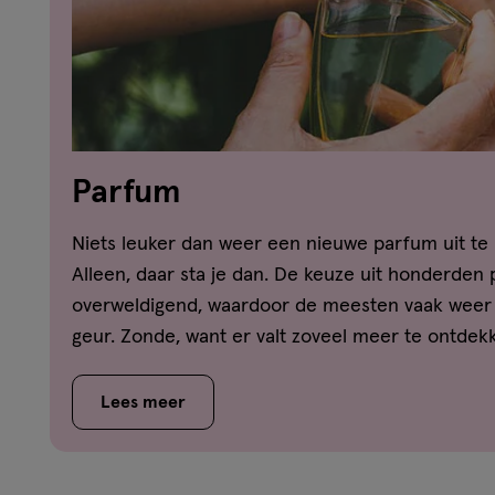
Parfum
Niets leuker dan weer een nieuwe parfum uit te
Alleen, daar sta je dan. De keuze uit honderden 
overweldigend, waardoor de meesten vaak weer 
geur. Zonde, want er valt zoveel meer te ontdekke
misschien ook nog steeds af wat het verschil is
toilette en een eau de parfum? Vindt hier het a
Lees meer
en ontdek welk geurtype jij bent!