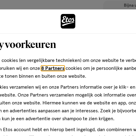
Bijna 
toevoegen
aan
verlanglijst
y voorkeuren
 cookies (en vergelijkbare technieken) om onze website te verb
bruiken wij en onze
8 Partners
cookies om je persoonlijke aanb
te tonen binnen en buiten onze website.
ies verzamelen wij en onze Partners informatie over je klik- e
ebsite. Onze Partners verzamelen mogelijk ook informatie over 
uiten onze website. Hiermee kunnen we de website en app, on
30
spray
spray
 en advertenties aanpassen aan je interesses. Zoek je bijvoorb
ML
kun je een advertentie over shampoo te zien krijgen.
Original Chatl
ML
jn Etos account hebt en hierop bent ingelogd, dan combineren w