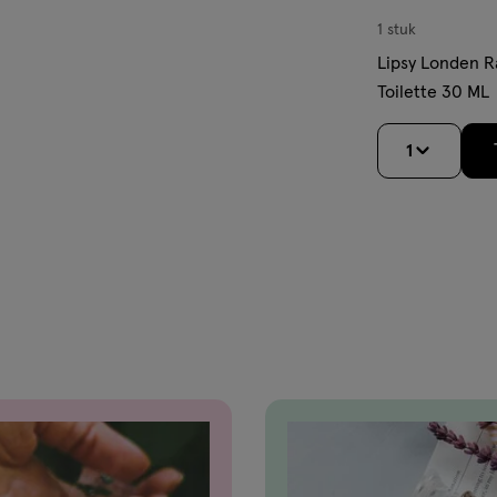
1 stuk
Lipsy Londen R
Toilette 30 ML
1