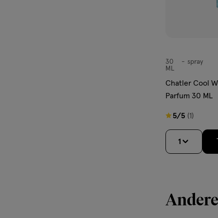
30
spray
spray
ML
Chatler Cool 
Parfum 30 ML
5
5/5
(1)
van
5
1
sterren
op
basis
van
Andere
1
reviews