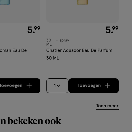
€ 5.99
5
.
€ 5.99
5
.
99
99
30
spray
spray
ML
Woman Eau De
Chatler Aquador Eau De Parfum
30 ML
Toevoegen
Toevoegen
1
verhoog aantal met één
,
Bijna uitverkocht!
verhoog aantal m
Er zijn nog
Toon meer
n bekeken ook