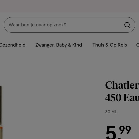
Zoeken
Interactie
met
Gezondheid
Zwanger, Baby & Kind
Thuis & Op Reis
C
dit
veld
opent
een
Chatler
volledig
venster
450 Ea
met
geavanceerde
30
30 ML
zoekopties
ML,
5
€ 5.99
99
.