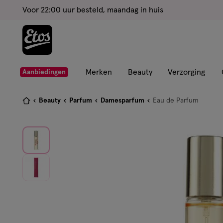
ga
Voor 22:00 uur besteld, maandag in huis
naar
de
hoofd
content
ga
Merken
Beauty
Verzorging
Aanbiedingen
naar
de
Je
Beauty
Parfum
Damesparfum
Eau de Parfum
zoekbalk
bent
ga
hier:
naar
de
footer