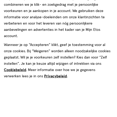
combineren we je klik- en zoekgedrag met je persoonlijke
reviews
voorkeuren en je aankopen in je account. We gebruiken deze
Instellingen aanpassen
informatie voor analyse-doeleinden om onze klantinzichten te
verbeteren en voor het leveren van nóg persoonlijkere
aanbevelingen en advertenties in het kader van je Mijn Etos
account.
Video
Wanneer je op “Accepteren” klikt, geef je toestemming voor al
€ 17.59
17
.
onze cookies. Bij “Weigeren” worden alleen noodzakelijke cookies
59
1+1 gratis
Product
geplaatst. Wil je je voorkeuren zelf instellen? Kies dan voor “Zelf
badge
Je bespaart €17,59 bij 2 stuks
instellen”. Je kan je keuze altijd wijzigen of intrekken via ons
tooltip
Cookiebeleid
. Meer informatie over hoe we je gegevens
Spaar 7 Air Miles
verwerken lees je in ons
Privacybeleid
.
Online op voorraad
Vóór 22:00 uur besteld, morgen in huis
2
In mijn winkelmandje
verhoog
aantal