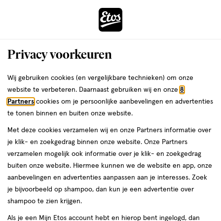
ga
Voor 22:00 uur besteld,
morgen in huis
naar
de
Menu
hoofd
Zoeken
Privacy voorkeuren
content
›
›
ga
Interactie
naar
Wij gebruiken cookies (en vergelijkbare technieken) om onze
Je
Vitamine B12
Alles van Dagravit
met
de
website te verbeteren. Daarnaast gebruiken wij en onze
8
bent
Dagravit Vitamine B12 1000μg
dit
zoekbalk
Partners
cookies om je persoonlijke aanbevelingen en advertenties
ers
Weleda
hier:
veld
ga
Smelttabletten 100 stuks
te tonen binnen en buiten onze website.
opent
naar
Met deze cookies verzamelen wij en onze Partners informatie over
een
de
100
5
100 stuks
smelttablet
5/5
(1)
je klik- en zoekgedrag binnen onze website. Onze Partners
volledig
stuks,
footer
van
verzamelen mogelijk ook informatie over je klik- en zoekgedrag
venster
smelttablet
5
1+1
buiten onze website. Hiermee kunnen we de website en app, onze
met
toevoegen
sterren
gratis
aanbevelingen en advertenties aanpassen aan je interesses. Zoek
geavanceerde
aan
op
je bijvoorbeeld op shampoo, dan kun je een advertentie over
zoekopties
verlanglijst
basis
shampoo te zien krijgen.
van
Als je een Mijn Etos account hebt en hierop bent ingelogd, dan
1