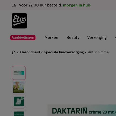
ga
Voor 22:00 uur besteld,
morgen in huis
naar
de
hoofd
content
ga
Merken
Beauty
Verzorging
Aanbiedingen
naar
de
Je
Gezondheid
Speciale huidverzorging
Antischimmel
zoekbalk
bent
ga
hier:
naar
de
footer