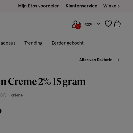
Mijn Etos voordelen
Klantenservice
Winkels
Inloggen
adeaus
Trending
Eerder gekocht
Alles van Daktarin
in Creme 2% 15 gram
 GR
crème
9