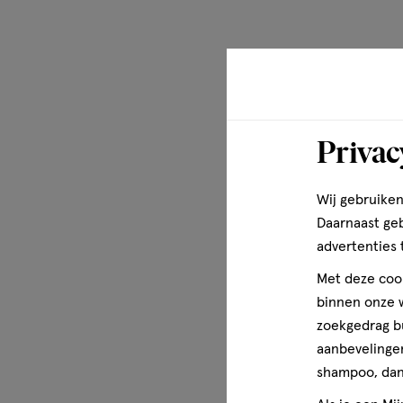
Privac
Wij gebruiken
Daarnaast ge
advertenties 
Met deze cook
binnen onze w
zoekgedrag b
aanbevelingen
shampoo, dan 