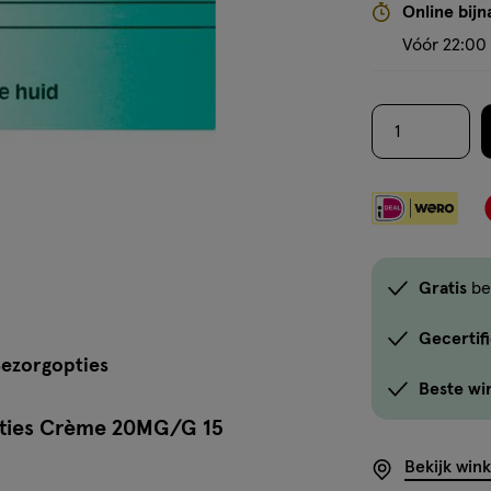
Online bijn
Vóór 22:00 
1
Gratis
be
Gecertif
ezorgopties
Beste wi
ecties Crème 20MG/G 15
Bekijk win