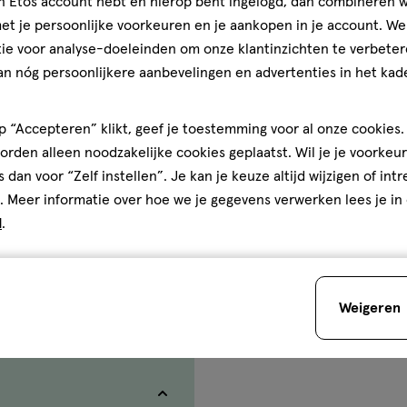
jn Etos account hebt en hierop bent ingelogd, dan combineren w
t je persoonlijke voorkeuren en je aankopen in je account. W
ie voor analyse-doeleinden om onze klantinzichten te verbeter
an nóg persoonlijkere aanbevelingen en advertenties in het kade
 “Accepteren” klikt, geef je toestemming voor al onze cookies. 
rden alleen noodzakelijke cookies geplaatst. Wil je je voorkeur
s dan voor “Zelf instellen”. Je kan je keuze altijd wijzigen of int
. Meer informatie over hoe we je gegevens verwerken lees je in
d
.
e goed geïnformeerd bent.
ter staat onder kopje
Weigeren
et verkocht aan personen
tuks.