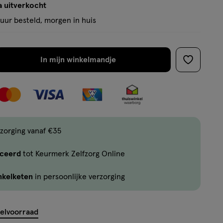
a uitverkocht
uur besteld, morgen in huis
In mijn winkelmandje
verhoog
toevoege
aantal
aan
met
verlanglijs
één
,
Bijna
zorging vanaf €35
uitverkocht!
iceerd
tot Keurmerk Zelfzorg Online
Er
is
nkelketen
in persoonlijke verzorging
nog
maar
1
kelvoorraad
product