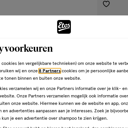
toevoegen
aan
verlanglijst
y voorkeuren
 cookies (en vergelijkbare technieken) om onze website te verb
bruiken wij en onze
8 Partners
cookies om je persoonlijke aanb
te tonen binnen en buiten onze website.
ies verzamelen wij en onze Partners informatie over je klik- e
geneesmiddel
2
ebsite. Onze Partners verzamelen mogelijk ook informatie over 
geneesmiddel,
G
uiten onze website. Hiermee kunnen we de website en app, on
crème
Etos Anti-sch
 en advertenties aanpassen aan je interesses. Zoek je bijvoorb
kun je een advertentie over shampoo te zien krijgen.
1