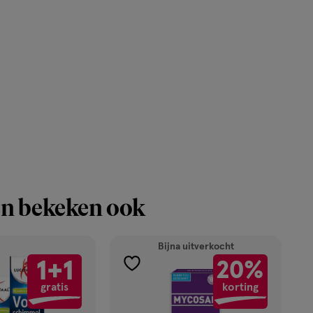
op
voorraad.
n bekeken ook
Bijna uitverkocht
1+1
20%
toevoegen
gratis
korting
aan
verlanglijst