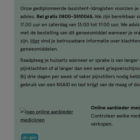
Onze gediplomeerde (assistent-)drogisten voorzien je 
advies.
Bel gratis 0800-3510065.
We zijn bereikbaar va
17.00 uur en zaterdag van 13:00 tot 17:00 uur. We advi
met de bestelling van dit geneesmiddel wanneer je v
zijn.
Hier
vind je betrouwbare informatie over klachten
geneesmiddelen.
Raadpleeg je huisarts wanneer er sprake is van lange
pijnklachten of al langer dan een week griepverschijns
Bij drie dagen per week of vaker pijnstillers nodig heb
gebruik van een NSAID en last krijgt van de maag of do
Online aanbieder med
Controleer welke med
verkopen.