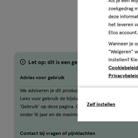
Als je een Mi
zoekgedrag me
deze informat
het leveren v
Etos account.
Wanneer je op
“Weigeren” wo
instellen? Kie
Let op: dit is een geneesmiddel
Cookiebeleid
Privacybelei
Advies voor gebruik
We adviseren je dit product alleen te gebruiken als j
Lees voor gebruik de bijsluiter. De link naar de bijslui
Zelf instellen
‘Gebruik’ op deze pagina. Geneesmiddelen worden ni
onder 16 jaar en de maximale bestelhoeveelheid is 3 s
Contact bij vragen of pijnklachten