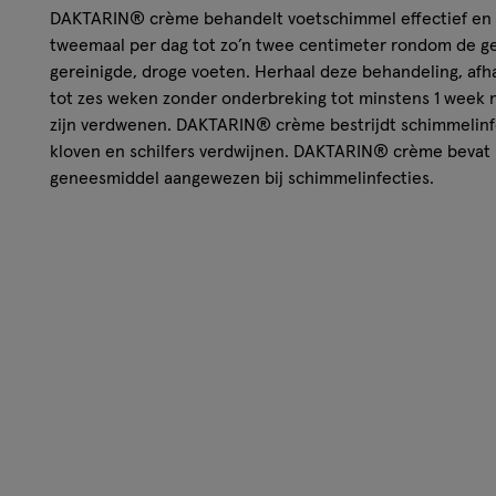
DAKTARIN® crème behandelt voetschimmel effectief en
tweemaal per dag tot zo’n twee centimeter rondom de g
gereinigde, droge voeten. Herhaal deze behandeling, afh
tot zes weken zonder onderbreking tot minstens 1 week 
zijn verdwenen. DAKTARIN® crème bestrijdt schimmelinfec
kloven en schilfers verdwijnen. DAKTARIN® crème bevat 
geneesmiddel aangewezen bij schimmelinfecties.
Ingrediënten
20 mg/g miconazolnitraat, vjoelbaare paraffine, macrogol
ethyleenglycolstearaat, oleyol macrogolglyceriden, benzo
butylhydroxyanisol (E 320) en water
Wettelijke benaming
Daktarin creme
Disclaimer