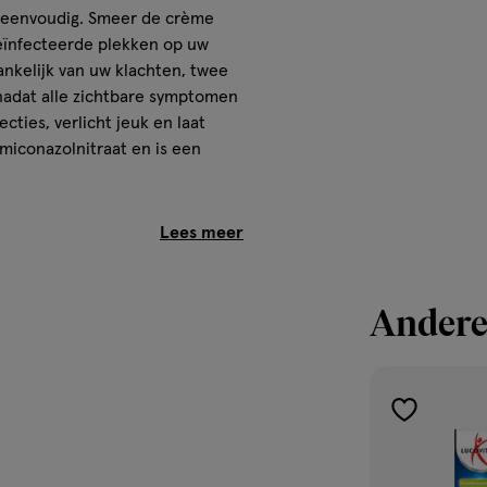
 eenvoudig. Smeer de crème
eïnfecteerde plekken op uw
ankelijk van uw klachten, twee
nadat alle zichtbare symptomen
ties, verlicht jeuk en laat
miconazolnitraat en is een
stearaat en
ëzuur (E 210),
Andere
toevoegen
aan
verlanglijst