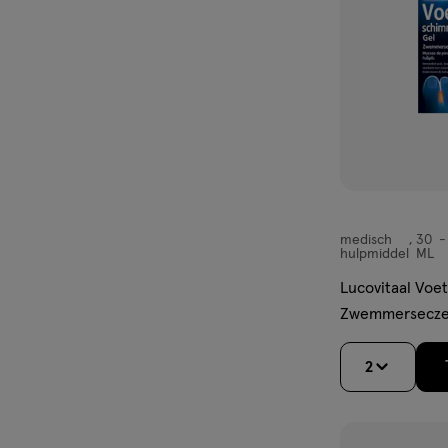
n gebruik van kinderen houden.
medisch
30
medisch
hulpmiddel
ML
hulpmiddel,
Lucovitaal Voe
gel
Zwemmersecze
2