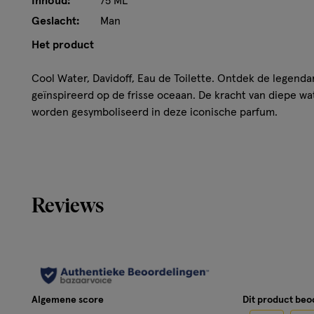
Inhoud:
75 ML
Geslacht:
Man
Het product
Cool Water, Davidoff, Eau de Toilette. Ontdek de legend
geïnspireerd op de frisse oceaan. De kracht van diepe w
worden gesymboliseerd in deze iconische parfum.
Hoe werkt het?
De geur erkend zich met aromatische noten van munt en
sensualiteit van amber. Een unieke samenstelling die dire
Reviews
gevoel. Cool Water, de ultieme mix van frisheid, kracht en
Ingrediënten
ALCOHOL DENAT., AQUA/WATER/EAU, PARFUM/FRAGR
ACRYLATES/OCTYLACRYLAMIDE COPOLYMER, LIMONENE,
Algemene score
Dit product be
HYDROXYCITRONELLAL, HYDROLYZED JOJOBA ESTERS, C