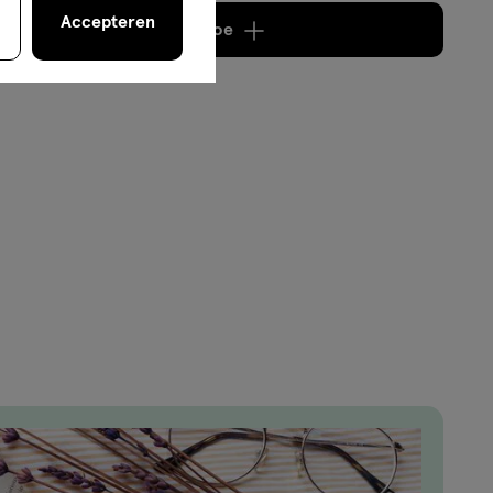
Accepteren
Voeg
2 producten
toe