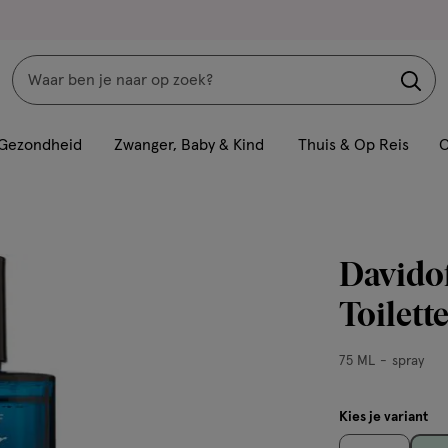
Zoeken
Interactie
met
Gezondheid
Zwanger, Baby & Kind
Thuis & Op Reis
C
dit
veld
opent
een
Davidof
volledig
venster
Toilett
met
geavanceerde
75
75 ML
spray
zoekopties
ML,
spray
Kies je variant