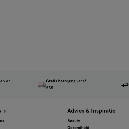
ten en
Gratis
bezorging vanaf
€35
s
Advies & Inspiratie
tos
Beauty
Gezondheid