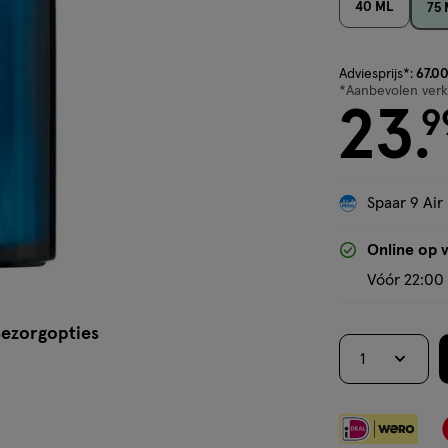
40 ML
75
van € 67.00 vo
Adviesprijs*:
67
.
0
*Aanbevolen verko
23
9
.
Spaar 9 Air
Online op 
Vóór 22:00 
ezorgopties
1