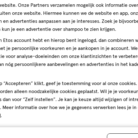
op
ebsite. Onze Partners verzamelen mogelijk ook informatie over 
basis
uiten onze website. Hiermee kunnen we de website en app, on
van
 en advertenties aanpassen aan je interesses. Zoek je bijvoorb
Eenvou
teren op
Recentste
1
kun je een advertentie over shampoo te zien krijgen.
reviews
jn Etos account hebt en hierop bent ingelogd, dan combineren w
t je persoonlijke voorkeuren en je aankopen in je account. W
ie voor analyse-doeleinden om onze klantinzichten te verbeter
ker
an nóg persoonlijkere aanbevelingen en advertenties in het kade
ag. Alleen het is heel
 houden is het geen
 “Accepteren” klikt, geef je toestemming voor al onze cookies. 
mannelijk.
rden alleen noodzakelijke cookies geplaatst. Wil je je voorkeur
s dan voor “Zelf instellen”. Je kan je keuze altijd wijzigen of int
. Meer informatie over hoe we je gegevens verwerken lees je in
d
.