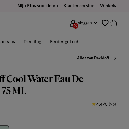
Mijn Etos voordelen
Klantenservice
Winkels
Inloggen
adeaus
Trending
Eerder gekocht
Alles van Davidoff
f Cool Water Eau De
e 75 ML
4.4
4.4/5
(93)
van
5
sterren