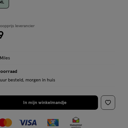
 ML
op
basis
van
or € 23.99
0
opprijs leverancier
93
9
reviews
 Miles
voorraad
uur besteld, morgen in huis
In mijn winkelmandje
verhoog
toevoege
aantal
aan
met
verlanglijs