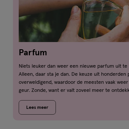
Parfum
Niets leuker dan weer een nieuwe parfum uit te
Alleen, daar sta je dan. De keuze uit honderden 
overweldigend, waardoor de meesten vaak weer 
geur. Zonde, want er valt zoveel meer te ontdekke
misschien ook nog steeds af wat het verschil is
toilette en een eau de parfum? Vindt hier het a
Lees meer
en ontdek welk geurtype jij bent!