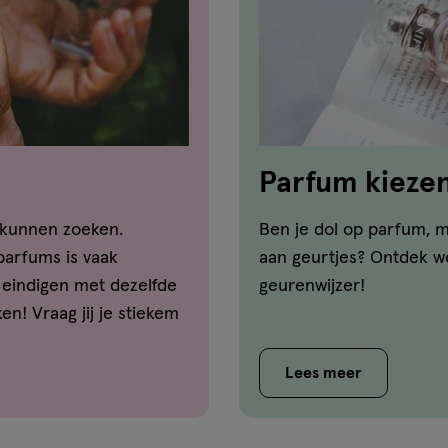
Parfum kiezen:
 kunnen zoeken.
Ben je dol op parfum, m
parfums is vaak
aan geurtjes? Ontdek we
eindigen met dezelfde
geurenwijzer!
n! Vraag jij je stiekem
 tussen een eau de
ntwoord op jouw vragen
Lees meer