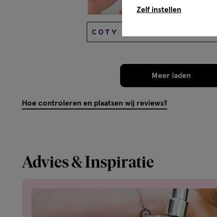
Zelf instellen
Oorspronkelijk gepost op 
Meer laden
Hoe controleren en plaatsen wij reviews?
Advies & Inspiratie