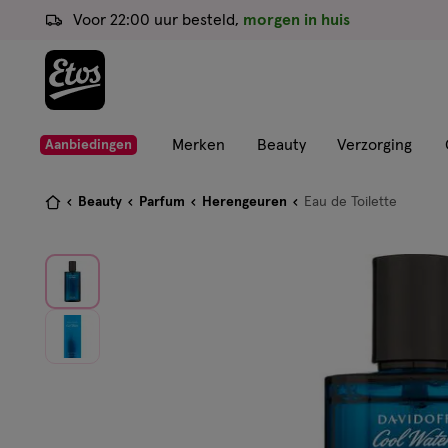
ga
Voor 22:00 uur besteld,
morgen in huis
naar
de
hoofd
content
ga
Merken
Beauty
Verzorging
Aanbiedingen
naar
de
Je
Beauty
Parfum
Herengeuren
Eau de Toilette
zoekbalk
bent
ga
hier:
naar
de
footer