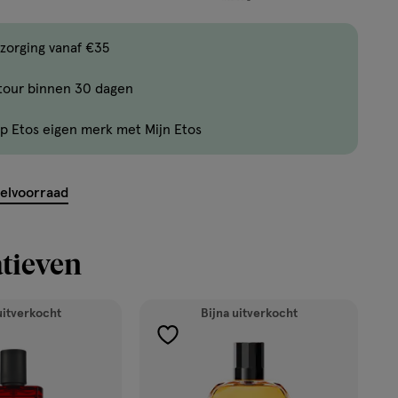
één
,
Bijna
zorging vanaf €35
uitverkocht!
tour binnen 30 dagen
Er
zijn
p Etos eigen merk met Mijn Etos
nog
maar
9
kelvoorraad
producten
op
tieven
voorraad.
uitverkocht
Bijna uitverkocht
toevoegen
aan
verlanglijst