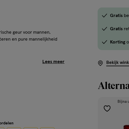
Gratis
be
Gratis
re
arische geur voor mannen,
ateren en pure mannelijkheid
Korting
o
Bekijk win
 lavendel, vermengd met de
ct zorgt voor een verfrissend
Alterna
 verleiding.
Bijna 
toevoegen
ANCE,
aan
 LINALOOL,
oordelen
verlanglijst
ITRONELLOL, CITRAL,