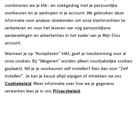
combineren we je klik- en zoekgedrag met je persoonlijke
voorkeuren en je aankopen in je account. We gebruiken deze
informatie voor analyse-doeleinden om onze klantinzichten te
€ 5.99
5
.
verbeteren en voor het leveren van nóg persoonlijkere
99
aanbevelingen en advertenties in het kader van je Mijn Etos
account.
Spaar 2 Air Miles
Wanneer je op “Accepteren” klikt, geef je toestemming voor al
Online bijna uitverkocht
onze cookies. Bij “Weigeren” worden alleen noodzakelijke cookies
Vóór 22:00 uur besteld, morgen in huis
geplaatst. Wil je je voorkeuren zelf instellen? Kies dan voor “Zelf
instellen”. Je kan je keuze altijd wijzigen of intrekken via ons
Cookiebeleid
. Meer informatie over hoe we je gegevens
1
In mijn winkelmandje
verhoog
verwerken lees je in ons
Privacybeleid
.
aantal
met
één
,
Bijna
Gratis
bezorging vanaf €35
uitverkocht!