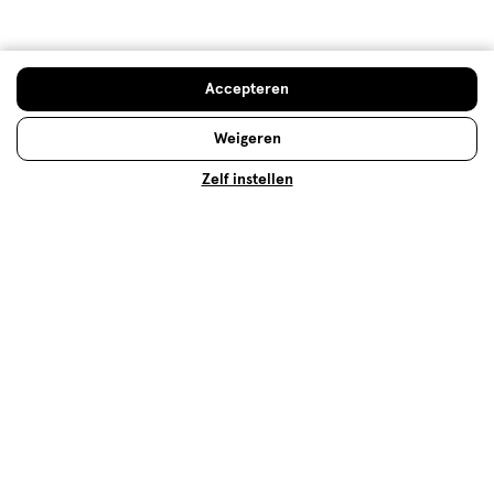
en sociaal-emotionele groei. Lees hoe je jouw
kleintje kan ondersteunen!
Accepteren
Lees meer
Weigeren
Zelf instellen
De leukste activiteiten voor jouw
kleintje op een rij
Ben je op zoek naar inspiratie voor een leuke
activiteit met je kind? In dit artikel delen we de
leukste activiteiten voor dreumesen, peuters én