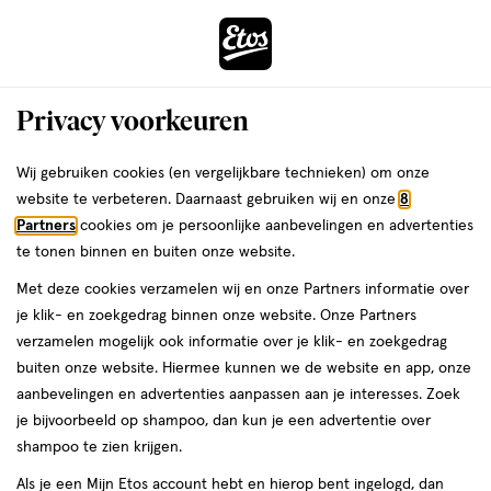
ga
Voor 22:00 uur besteld, maandag in huis
naar
de
Menu
hoofd
Zoeken
Privacy voorkeuren
content
›
›
ga
Interactie
naar
Wij gebruiken cookies (en vergelijkbare technieken) om onze
Je
Fopspenen
Alles van Difrax
met
de
website te verbeteren. Daarnaast gebruiken wij en onze
8
bent
Difrax Fopspeen Natural 12M+ Special
dit
zoekbalk
Partners
cookies om je persoonlijke aanbevelingen en advertenties
ers
Weleda
hier:
veld
ga
te tonen binnen en buiten onze website.
12+
1
12+ maanden
1 stuk
1/5
(1)
opent
naar
Met deze cookies verzamelen wij en onze Partners informatie over
maanden,
van
een
de
1
je klik- en zoekgedrag binnen onze website. Onze Partners
5
volledig
footer
stuk,
verzamelen mogelijk ook informatie over je klik- en zoekgedrag
toevoegen
sterren
venster
buiten onze website. Hiermee kunnen we de website en app, onze
aan
op
met
aanbevelingen en advertenties aanpassen aan je interesses. Zoek
verlanglijst
basis
geavanceerde
je bijvoorbeeld op shampoo, dan kun je een advertentie over
van
zoekopties
shampoo te zien krijgen.
1
reviews
Als je een Mijn Etos account hebt en hierop bent ingelogd, dan