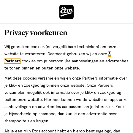
ga
Voor 22:00 uur besteld, maandag in huis
naar
de
Menu
hoofd
Zoeken
Privacy voorkeuren
content
›
›
ga
Interactie
naar
Wij gebruiken cookies (en vergelijkbare technieken) om onze
Je
Douchegel
Alles van Dove
met
de
website te verbeteren. Daarnaast gebruiken wij en onze
8
bent
Dove Advanced Care Restoring
dit
zoekbalk
Partners
cookies om je persoonlijke aanbevelingen en advertenties
ers
Weleda
hier:
veld
ga
Douchegel 225 ML
te tonen binnen en buiten onze website.
opent
naar
Met deze cookies verzamelen wij en onze Partners informatie over
een
de
225
225 ML
gel
je klik- en zoekgedrag binnen onze website. Onze Partners
volledig
ML,
footer
verzamelen mogelijk ook informatie over je klik- en zoekgedrag
venster
gel
2+2
buiten onze website. Hiermee kunnen we de website en app, onze
toevoegen
met
gratis
aanbevelingen en advertenties aanpassen aan je interesses. Zoek
aan
geavanceerde
je bijvoorbeeld op shampoo, dan kun je een advertentie over
verlanglijst
zoekopties
shampoo te zien krijgen.
Als je een Mijn Etos account hebt en hierop bent ingelogd, dan