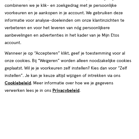
combineren we je klik- en zoekgedrag met je persoonlijke
voorkeuren en je aankopen in je account. We gebruiken deze
informatie voor analyse-doeleinden om onze klantinzichten te
verbeteren en voor het leveren van nóg persoonlijkere
aanbevelingen en advertenties in het kader van je Mijn Etos
account.
Wanneer je op “Accepteren” klikt, geef je toestemming voor al
€ 6.49
6
.
49
onze cookies. Bij “Weigeren” worden alleen noodzakelijke cookies
2+2 gratis
Product
geplaatst. Wil je je voorkeuren zelf instellen? Kies dan voor “Zelf
badge
Je bespaart €12,98 bij 4 stuks
instellen”. Je kan je keuze altijd wijzigen of intrekken via ons
tooltip
Cookiebeleid
. Meer informatie over hoe we je gegevens
Spaar 2 Air Miles
verwerken lees je in ons
Privacybeleid
.
Tijdelijk uitverkocht
Breng mij op de hoogte