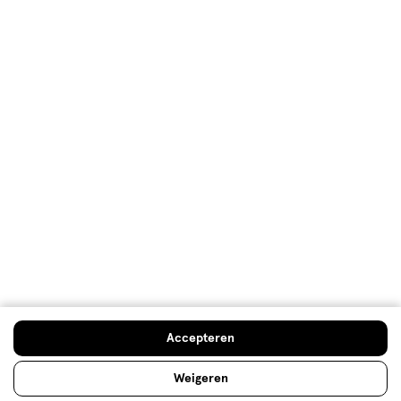
Klantenservice
Advies & Inspiratie
Etos Folder
Mijn Etos voordelen
Welkomstkorting
10% korting op véél Etos eigen merk-producten
Accepteren
Digitaal zegels sparen
Verjaardagskorting
Weigeren