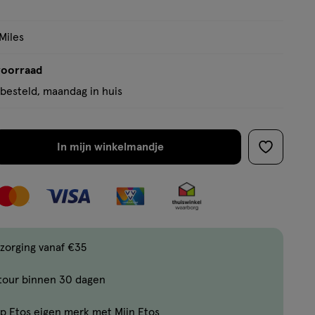
op
basis
Miles
van
25
voorraad
reviews
besteld, maandag in huis
In mijn winkelmandje
verhoog
toevoege
aantal
aan
met
verlanglijs
één
,
Bijna
zorging vanaf €35
uitverkocht!
tour binnen 30 dagen
Er
zijn
p Etos eigen merk met Mijn Etos