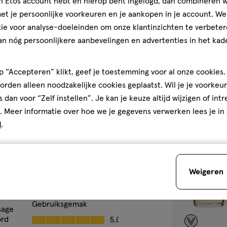
jn Etos account hebt en hierop bent ingelogd, dan combineren w
125 ML
t je persoonlijke voorkeuren en je aankopen in je account. W
Etos Rozenblaa
ie voor analyse-doeleinden om onze klantinzichten te verbeter
125 ML
an nóg persoonlijkere aanbevelingen en advertenties in het kade
2
 “Accepteren” klikt, geef je toestemming voor al onze cookies. 
teren op
Recentste
rden alleen noodzakelijke cookies geplaatst. Wil je je voorkeur
s dan voor “Zelf instellen”. Je kan je keuze altijd wijzigen of int
. Meer informatie over hoe we je gegevens verwerken lees je in
toevoegen
d
.
aan
Kwaliteit
verlanglijst
Kwaliteit, 2.0 van 5
2.0
Weigeren
Prijs
p de
Prijs, 5.0 van 5
5.0
sche
Gebruiksgemak
sage
Gebruiksgemak, 5.0 van 5
ord
5.0