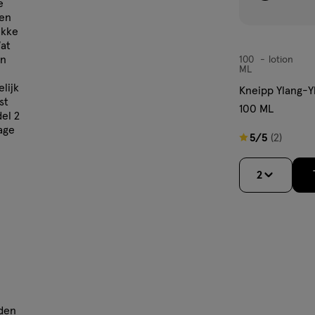
e
een
ikke
Wat
en
100
lotion
lotion
ML
lijk
Kneipp Ylang-Y
st
100 ML
el 2
age
5
5/5
(2)
van
5
2
sterren
op
basis
van
2
reviews
den