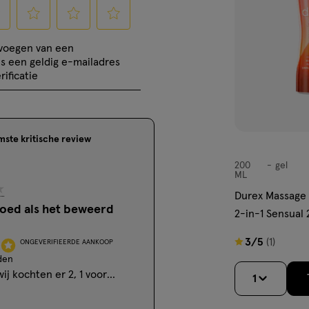
cteer
Selecteer
Selecteer
Selecteer
evoegen van een
es voor gebruik.
om
om
om
is een geldig e-mailadres
het
het
het
rificatie
el
artikel
artikel
artikel
te
te
te
rdelen
beoordelen
beoordelen
beoordelen
ste kritische review
met
met
met
3
4
5
200
gel
gel
ML
ren.
sterren.
sterren.
sterren.
erren.
Durex Massage 
rmee
Hiermee
Hiermee
Hiermee
goed als het beweerd
2-in-1 Sensual
n
open
open
open
je
je
je
3
3/5
(1)
ONGEVERIFIEERDE AANKOOP
een
een
een
van
eden
ier.
enformulier.
vragenformulier.
vragenformulier.
vragenformulier.
ij kochten er 2, 1 voor
5
1
s er staat masage olie
sterren
 op de fles en als je net