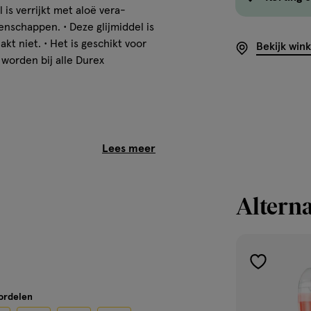
 verrijkt met aloë vera-
nschappen. • Deze glijmiddel is
kt niet. • Het is geschikt voor
Bekijk win
t worden bij alle Durex
glijmiddel dat op de intieme
aloë vera-extract, bekend om
jmiddel is op waterbasis en
chikt voor vaginale, anale en
Alterna
urex condooms en seksspeeltjes.
zing.
toevoegen
aan
lose, Benzoic Acid, Aloe
oordelen
verlanglijst
xide.