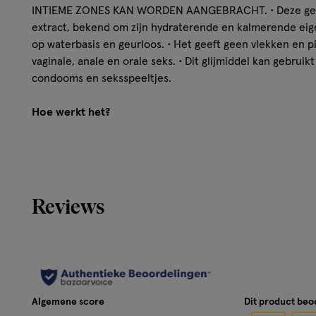
INTIEME ZONES KAN WORDEN AANGEBRACHT. • Deze gel is
extract, bekend om zijn hydraterende en kalmerende eige
op waterbasis en geurloos. • Het geeft geen vlekken en pla
vaginale, anale en orale seks. • Dit glijmiddel kan gebruik
condooms en seksspeeltjes.
Hoe werkt het?
Durex Play Massage 2 in 1 aloë vera is een massagegel en 
delen kan worden aangebracht. Deze gel is verrijkt met 
zijn hydraterende en kalmerende eigenschappen. Deze gli
geurloos. Het geeft geen vlekken en plakt niet. Het is ges
Reviews
orale seks. Dit glijmiddel kan gebruikt worden bij alle D
Medisch hulpmiddel. Lees voor gebruik de gebruiksaanwij
Ingrediënten
Ingrediënten: Aqua, Propylene Glycol, Hydroxyyethylcellu
Algemene score
Dit product be
Barbadensis Leaf Juice, Sodium Saccharin, Sodium Hydro