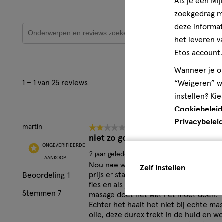
Als je een Mi
zoekgedrag me
deze informat
Onderwerpen en beoordelingen zoeken per regio
het leveren v
Etos account.
Wanneer je op
1
Sor
1
–
1 van 25
reviews
“Weigeren” wo
tot
instellen? Kie
1
Cookiebeleid
van
Privacybelei
25
martin
2 van 5 sterren.
reviews.
niet zo goed als het beweerd
ONGEVERIFIEERDE
2 jaar geleden
AANKOOP
Nou nee wij kochten er 2, 1 voor halve
Zelf instellen
prijs er staat masage olie glijmiddel o
Beoordeling
1
fles en als je net begint met een eroti
Stemmen
7
masage doet het wat het moet doen.
Echter het haalt het niet bij echte ma
olie, deze durex trekt in de huid en w