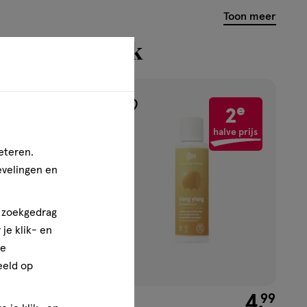
Toon meer
n bekeken ook
uitverkocht
e
e
2
2
toevoegen
aan
halve prijs
halve prijs
verlanglijst
eteren.
evelingen en
n zoekgedrag
je klik- en
ze
eeld op
€ 4.99
4
.
€ 4.99
4
.
99
99