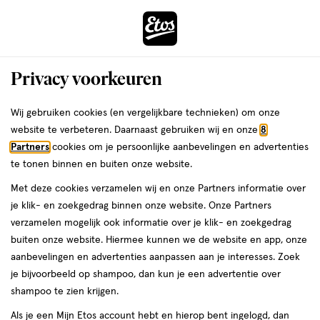
ga
Voor 22:00 uur besteld,
morgen in huis
naar
de
Menu
hoofd
Zoeken
Privacy voorkeuren
content
›
›
ga
Interactie
naar
Wij gebruiken cookies (en vergelijkbare technieken) om onze
Je
Nepnagels
Alles van Elegant Touch
met
de
website te verbeteren. Daarnaast gebruiken wij en onze
8
bent
Elegant Touch Mirror Cat Eye Opaline
dit
zoekbalk
Partners
cookies om je persoonlijke aanbevelingen en advertenties
ers
Weleda
hier:
veld
ga
Nepnagels 24 stuks
te tonen binnen en buiten onze website.
opent
naar
Met deze cookies verzamelen wij en onze Partners informatie over
een
de
24
24 stuks
je klik- en zoekgedrag binnen onze website. Onze Partners
volledig
stuks,
footer
verzamelen mogelijk ook informatie over je klik- en zoekgedrag
venster
50%
buiten onze website. Hiermee kunnen we de website en app, onze
toevoegen
met
korting
aanbevelingen en advertenties aanpassen aan je interesses. Zoek
aan
geavanceerde
je bijvoorbeeld op shampoo, dan kun je een advertentie over
verlanglijst
zoekopties
shampoo te zien krijgen.
Als je een Mijn Etos account hebt en hierop bent ingelogd, dan