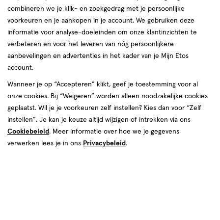
combineren we je klik- en zoekgedrag met je persoonlijke
voorkeuren en je aankopen in je account. We gebruiken deze
informatie voor analyse-doeleinden om onze klantinzichten te
verbeteren en voor het leveren van nóg persoonlijkere
aanbevelingen en advertenties in het kader van je Mijn Etos
account.
Wanneer je op “Accepteren” klikt, geef je toestemming voor al
van € 9.99 voor € 4.99
9
.
99
onze cookies. Bij “Weigeren” worden alleen noodzakelijke cookies
50% korting
4
.
99
geplaatst. Wil je je voorkeuren zelf instellen? Kies dan voor “Zelf
Je bespaart €4,99
instellen”. Je kan je keuze altijd wijzigen of intrekken via ons
Cookiebeleid
. Meer informatie over hoe we je gegevens
verwerken lees je in ons
Privacybeleid
.
Spaar 1 Air Mile
Beperkt beschikbaar in winkels
<p>Dit
product
is
Tijdelijk uitverkocht
Breng mij op de hoogte
niet
in