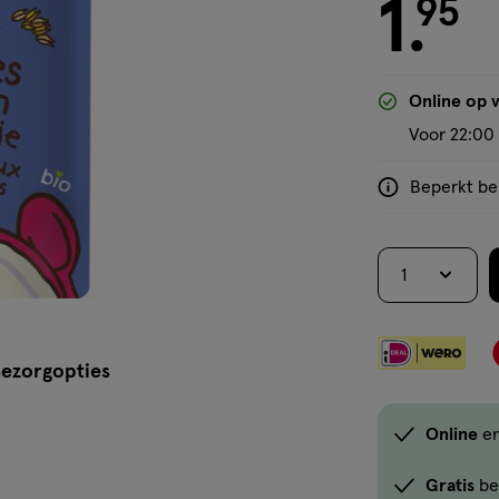
1
€ 1.95
95
.
'Bekijk winkelvoorraad'
Online op 
Voor 22:00 
Beperkt bes
<p>Dit
product
is
1
niet
in
alle
winkels
ezorgopties
te
koop.
Online
en
Gebruik
de
Gratis
be