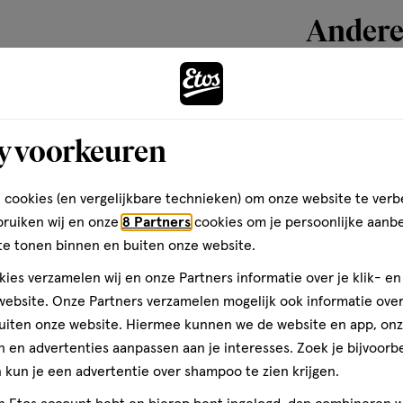
Andere
toevoegen
aan
y voorkeuren
verlanglijst
 cookies (en vergelijkbare technieken) om onze website te verb
bruiken wij en onze
8 Partners
cookies om je persoonlijke aanb
te tonen binnen en buiten onze website.
ies verzamelen wij en onze Partners informatie over je klik- e
ebsite. Onze Partners verzamelen mogelijk ook informatie over 
uiten onze website. Hiermee kunnen we de website en app, on
 en advertenties aanpassen aan je interesses. Zoek je bijvoorb
kun je een advertentie over shampoo te zien krijgen.
Vanaf 4
120
Vanaf
maanden
GR