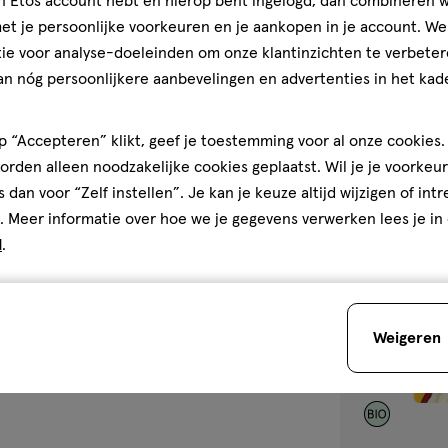
jn Etos account hebt en hierop bent ingelogd, dan combineren w
4
Ella's Kitchen B
t je persoonlijke voorkeuren en je aankopen in je account. W
maanden,
Aardappel Pom
ie voor analyse-doeleinden om onze klantinzichten te verbeter
Maanden 120 g
an nóg persoonlijkere aanbevelingen en advertenties in het kade
1
 “Accepteren” klikt, geef je toestemming voor al onze cookies. 
rden alleen noodzakelijke cookies geplaatst. Wil je je voorkeur
s dan voor “Zelf instellen”. Je kan je keuze altijd wijzigen of int
toevoegen
. Meer informatie over hoe we je gegevens verwerken lees je in
aan
d
.
verlanglijst
Weigeren