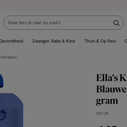
Zoeken
Interactie
met
Gezondheid
Zwanger, Baby & Kind
Thuis & Op Reis
C
dit
veld
ruithapjes
opent
een
Ella's 
volledig
venster
Blauwe
met
gram
geavanceerde
zoekopties
100
100 GR
GR,