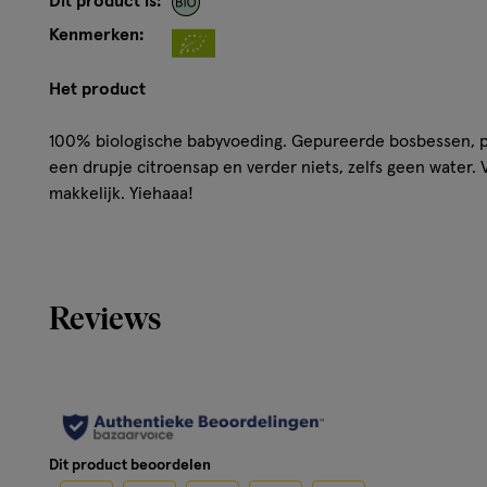
Dit product is:
Kenmerken:
Het product
100% biologische babyvoeding. Gepureerde bosbessen, pe
een drupje citroensap en verder niets, zelfs geen water.
makkelijk. Yiehaaa!
Kenmerken
100% biologisch ontbijt of vullend tussendoortje
Reviews
Zonder toegevoegde suikers (bevat alleen van nature
Ideaal voor thuis + onderweg
Ook lekker als tussendoortje voor oudere kindjes
Gebruik
Dit product beoordelen