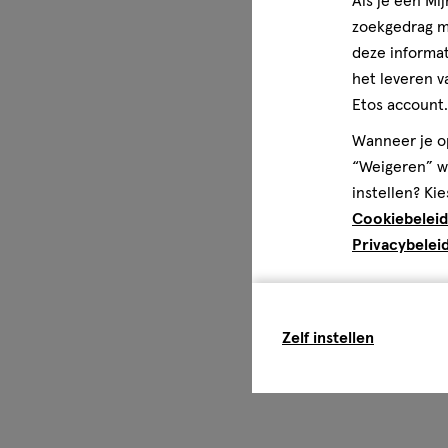
Als je een Mi
zoekgedrag me
deze informat
het leveren v
Etos account.
Wanneer je op
“Weigeren” wo
instellen? Kie
Cookiebeleid
Privacybelei
Zelf instellen