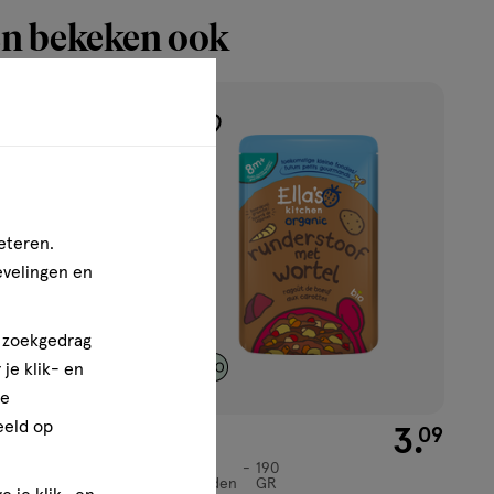
n bekeken ook
toevoegen
aan
verlanglijst
eteren.
evelingen en
n zoekgedrag
je klik- en
ze
eeld op
€ 1.99
1
.
€ 3.09
3
.
99
09
8+
190
8+
maanden
GR