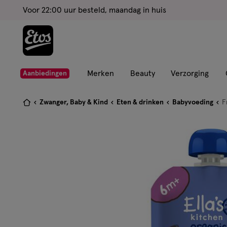
ga
Voor 22:00 uur besteld, maandag in huis
naar
de
hoofd
content
ga
Merken
Beauty
Verzorging
Aanbiedingen
naar
de
Je
Zwanger, Baby & Kind
Eten & drinken
Babyvoeding
F
zoekbalk
bent
ga
hier:
naar
de
footer