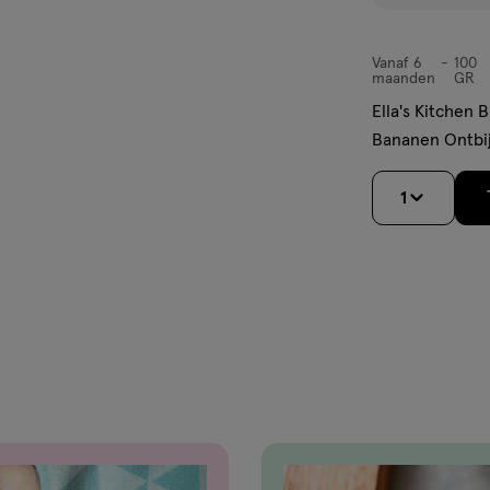
Vanaf 6
100
Vanaf
maanden
GR
6
Ella's Kitchen B
maanden,
Bananen Ontbi
100 gram
1