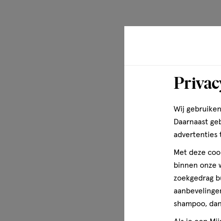
Privac
Wij gebruiken
Daarnaast ge
advertenties 
Met deze cook
binnen onze w
zoekgedrag b
aanbevelingen
shampoo, dan 