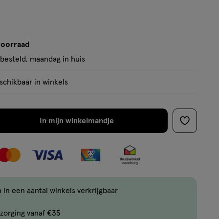
voorraad
besteld, maandag in huis
chikbaar in winkels
In mijn winkelmandje
verhoog
toevoege
aantal
aan
met
verlanglijs
één
,
Bijna
 in een aantal winkels verkrijgbaar
uitverkocht!
zorging vanaf €35
Er