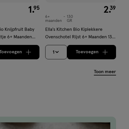
€ 1.95
1
.
€ 2.39
2
.
95
39
6+
130
6+
maanden
GR
maanden,
io Knijpfruit Baby
Ella's Kitchen Bio Kiplekkere
jtje 6+ Maanden
Ovenschotel Rijst 6+ Maanden 130
gram
Toevoegen
Toevoegen
1
verhoog aantal met één
,
Limiet bereikt.
verhoog aantal m
Je kan maximaa
Toon meer