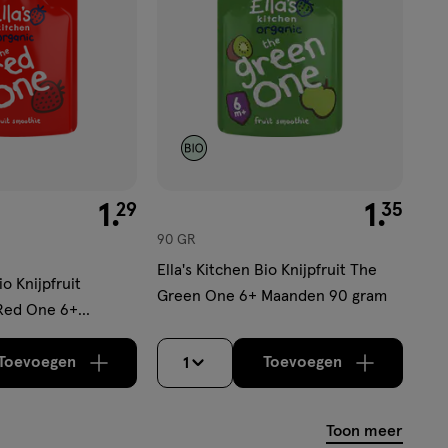
€ 1.29
1
.
€ 1.35
1
.
29
35
90 GR
Ella's Kitchen Bio Knijpfruit The
io Knijpfruit
Green One 6+ Maanden 90 gram
Red One 6+
ram
Toevoegen
Toevoegen
1
verhoog aantal met één
,
Limiet bereikt.
verhoog aantal m
Je kan maximaa
Toon meer