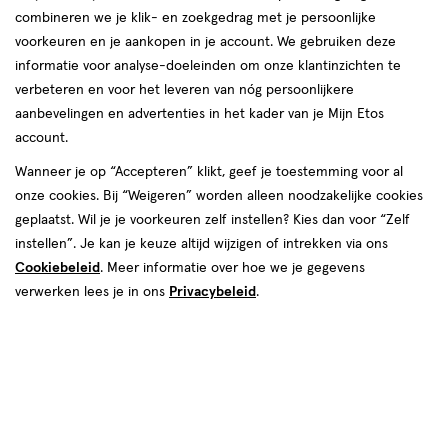
combineren we je klik- en zoekgedrag met je persoonlijke
voorkeuren en je aankopen in je account. We gebruiken deze
informatie voor analyse-doeleinden om onze klantinzichten te
van € 14.95 voor € 7.47
14
.
95
verbeteren en voor het leveren van nóg persoonlijkere
50% korting
7
.
47
aanbevelingen en advertenties in het kader van je Mijn Etos
Je bespaart €7,47
account.
Wanneer je op “Accepteren” klikt, geef je toestemming voor al
Spaar 2 Air Miles
onze cookies. Bij “Weigeren” worden alleen noodzakelijke cookies
geplaatst. Wil je je voorkeuren zelf instellen? Kies dan voor “Zelf
Online op voorraad
instellen”. Je kan je keuze altijd wijzigen of intrekken via ons
Vóór 22:00 uur besteld, morgen in huis
Cookiebeleid
. Meer informatie over hoe we je gegevens
verwerken lees je in ons
Privacybeleid
.
Beperkt beschikbaar in winkels
<p>Dit
product
is
1
In mijn winkelmandje
verhoog
niet
aantal
in
met
alle
één