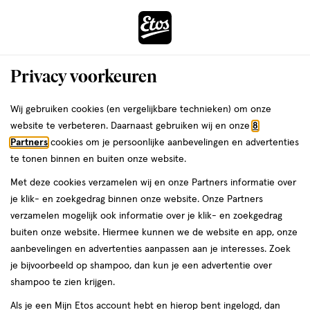
ga
Voor 22:00 uur besteld,
morgen in huis
naar
de
Menu
hoofd
Zoeken
Privacy voorkeuren
content
›
›
ga
Interactie
naar
Wij gebruiken cookies (en vergelijkbare technieken) om onze
Je
Eau de Parfum
Alles van ELLE
met
de
website te verbeteren. Daarnaast gebruiken wij en onze
8
bent
Elle Parisian Nights Edp Spray 30 ml
dit
zoekbalk
Partners
cookies om je persoonlijke aanbevelingen en advertenties
ers
Weleda
hier:
veld
ga
te tonen binnen en buiten onze website.
30
30 ML
opent
naar
Met deze cookies verzamelen wij en onze Partners informatie over
ML,
een
de
je klik- en zoekgedrag binnen onze website. Onze Partners
50%
volledig
footer
toevoegen
verzamelen mogelijk ook informatie over je klik- en zoekgedrag
korting
venster
aan
buiten onze website. Hiermee kunnen we de website en app, onze
met
verlanglijst
aanbevelingen en advertenties aanpassen aan je interesses. Zoek
geavanceerde
je bijvoorbeeld op shampoo, dan kun je een advertentie over
zoekopties
shampoo te zien krijgen.
Als je een Mijn Etos account hebt en hierop bent ingelogd, dan