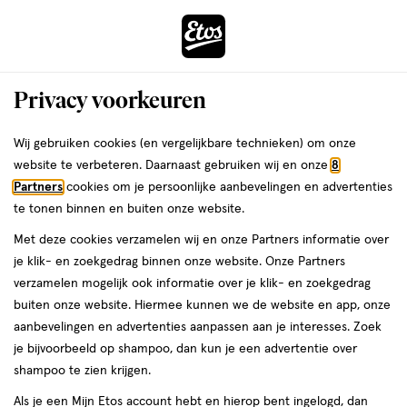
ga
Voor 22:00 uur besteld,
morgen in huis
naar
de
Menu
hoofd
Zoeken
Privacy voorkeuren
content
›
›
ga
Interactie
naar
Wij gebruiken cookies (en vergelijkbare technieken) om onze
Je
Nagellak
Alles van Essie
met
de
website te verbeteren. Daarnaast gebruiken wij en onze
8
bent
essie Gel Couture Nagellak 506 Bodice
dit
zoekbalk
Partners
cookies om je persoonlijke aanbevelingen en advertenties
ers
Weleda
hier:
veld
ga
Goddes 13,5 ML
te tonen binnen en buiten onze website.
opent
naar
Met deze cookies verzamelen wij en onze Partners informatie over
een
de
1
3.8
1 stuk
lak
3.8/5
(16)
je klik- en zoekgedrag binnen onze website. Onze Partners
volledig
stuk,
footer
van
verzamelen mogelijk ook informatie over je klik- en zoekgedrag
venster
lak
5
buiten onze website. Hiermee kunnen we de website en app, onze
met
toevoegen
sterren
aanbevelingen en advertenties aanpassen aan je interesses. Zoek
geavanceerde
aan
op
je bijvoorbeeld op shampoo, dan kun je een advertentie over
zoekopties
verlanglijst
basis
shampoo te zien krijgen.
van
Als je een Mijn Etos account hebt en hierop bent ingelogd, dan
16