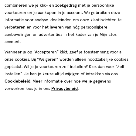
combineren we je klik- en zoekgedrag met je persoonlijke
reviews
voorkeuren en je aankopen in je account. We gebruiken deze
Instellingen aanpassen
informatie voor analyse-doeleinden om onze klantinzichten te
verbeteren en voor het leveren van nóg persoonlijkere
aanbevelingen en advertenties in het kader van je Mijn Etos
account.
Video
Wanneer je op “Accepteren” klikt, geef je toestemming voor al
onze cookies. Bij “Weigeren” worden alleen noodzakelijke cookies
Kleur
geplaatst. Wil je je voorkeuren zelf instellen? Kies dan voor “Zelf
506 Bodice Goddes
instellen”. Je kan je keuze altijd wijzigen of intrekken via ons
Cookiebeleid
. Meer informatie over hoe we je gegevens
€ 12.99
12
.
99
verwerken lees je in ons
Privacybeleid
.
Spaar 5 Air Miles
Online bijna uitverkocht
Vóór 22:00 uur besteld, morgen in huis