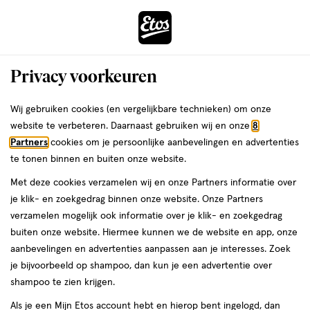
ga
Voor 22:00 uur besteld,
morgen in huis
naar
de
Menu
hoofd
Zoeken
Privacy voorkeuren
content
›
›
ga
Interactie
naar
Wij gebruiken cookies (en vergelijkbare technieken) om onze
Je
Zomervakantie
Alles van Etos
met
de
website te verbeteren. Daarnaast gebruiken wij en onze
8
bent
ETOS Bagagelabel
dit
zoekbalk
Partners
cookies om je persoonlijke aanbevelingen en advertenties
ers
Weleda
hier:
veld
ga
te tonen binnen en buiten onze website.
1
1 stuk
opent
naar
Met deze cookies verzamelen wij en onze Partners informatie over
stuk,
een
de
Mijn
Etos
je klik- en zoekgedrag binnen onze website. Onze Partners
volledig
footer
toevoegen
10%
verzamelen mogelijk ook informatie over je klik- en zoekgedrag
venster
korting
aan
buiten onze website. Hiermee kunnen we de website en app, onze
met
verlanglijst
aanbevelingen en advertenties aanpassen aan je interesses. Zoek
geavanceerde
je bijvoorbeeld op shampoo, dan kun je een advertentie over
zoekopties
shampoo te zien krijgen.
Als je een Mijn Etos account hebt en hierop bent ingelogd, dan