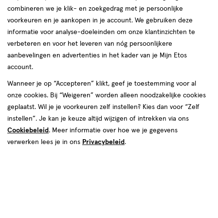
combineren we je klik- en zoekgedrag met je persoonlijke
voorkeuren en je aankopen in je account. We gebruiken deze
informatie voor analyse-doeleinden om onze klantinzichten te
verbeteren en voor het leveren van nóg persoonlijkere
aanbevelingen en advertenties in het kader van je Mijn Etos
account.
van € 3.99 voor € 3.59
3
.
99
Mijn
Etos
10% korting
Product
Wanneer je op “Accepteren” klikt, geef je toestemming voor al
3
.
59
badge
onze cookies. Bij “Weigeren” worden alleen noodzakelijke cookies
Je bespaart €0,40
tooltip
geplaatst. Wil je je voorkeuren zelf instellen? Kies dan voor “Zelf
instellen”. Je kan je keuze altijd wijzigen of intrekken via ons
Spaar 1 Air Mile
Cookiebeleid
. Meer informatie over hoe we je gegevens
verwerken lees je in ons
Privacybeleid
.
Online op voorraad
Vóór 22:00 uur besteld, morgen in huis
1
In mijn winkelmandje
verhoog
aantal